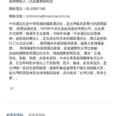
新聞聯絡人：訊息服務核稿員
聯絡電話：02-25051180
聯絡信箱：
timtimcna@mail.cna.com.tw
中央通訊社是中華民國的國家通訊社，是台灣最具影響力的新聞媒
體。 經歷組織改造，1973年中央社改組為股份有限公司，以企業
方式經營；隨著民主化發展，1996年依據「中央通訊社設置條
例」改制為財團法人，定位為全民共有的國家通訊社，獨立超然執
行三大法定任務： ．辦理國內外新聞報導業務，服務大眾傳播媒
體。 ．辦理國家對外新聞通訊業務，促進國際對台灣之瞭解。 ．
加強與國際新聞通訊社合作，增進國際新聞交流。 秉持「正確、
領先、客觀、翔實」的基本原則，中央社專業新聞團隊每天以中、
英、日文即時對外發出上千則新聞、照片、圖表、影音與資訊，是
台灣唯一多語文新聞媒體，服務對象從媒體客戶擴大為閱聽大眾；
從台灣民眾延伸至全球僑胞與讀者，充分扮演「台灣之眼，世界之
窗」。
精選新聞稿
最新新聞稿