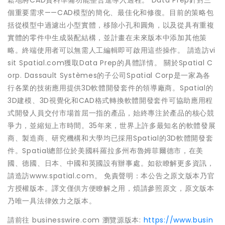
鬆地將CAD資料準備功能整合進導入過程。 Data Prep針對三
個重要需求——CAD模型的簡化、最佳化和修復。目前的策略包
括從模型中過濾出小型實體，移除小孔和圓角，以及從具有重複
實體的零件中生成裝配結構，並計畫在未來版本中添加其他策
略。終端使用者可以無需人工編輯即可啟用這些操作。 請造訪vi
sit Spatial.com獲取Data Prep的具體詳情。 關於Spatial C
orp. Dassault Systèmes的子公司Spatial Corp是一家為各
行各業的技術應用提供3D軟體開發套件的領導廠商。Spatial的
3D建模、3D視覺化和CAD格式轉換軟體開發套件可協助應用程
式開發人員交付市場首屈一指的產品，始終專注於產品的核心競
爭力，並縮短上市時間。35年來，世界上許多最知名的軟體發展
商、製造商、研究機構和大學均已採用Spatial的3D軟體開發套
件。Spatial總部位於美國科羅拉多州布魯姆菲爾德市，在美
國、德國、日本、中國和英國設有辦事處。如欲瞭解更多資訊，
請造訪www.spatial.com。 免責聲明：本公告之原文版本乃官
方授權版本。譯文僅供方便瞭解之用，煩請參照原文，原文版本
乃唯一具法律效力之版本。
請前往 businesswire.com 瀏覽源版本:
https://www.busin