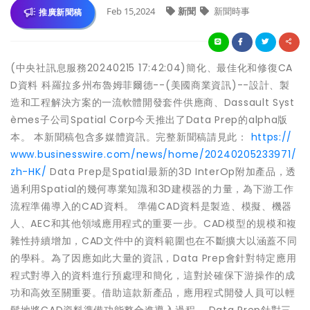
Feb 15,2024
新聞
新聞時事
推廣新聞稿
(中央社訊息服務20240215 17:42:04)簡化、最佳化和修復CA
D資料 科羅拉多州布魯姆菲爾德--(美國商業資訊)--設計、製
造和工程解決方案的一流軟體開發套件供應商、Dassault Syst
èmes子公司Spatial Corp今天推出了Data Prep的alpha版
本。 本新聞稿包含多媒體資訊。完整新聞稿請見此：
https://
www.businesswire.com/news/home/20240205233971/
zh-HK/
Data Prep是Spatial最新的3D InterOp附加產品，透
過利用Spatial的幾何專業知識和3D建模器的力量，為下游工作
流程準備導入的CAD資料。 準備CAD資料是製造、模擬、機器
人、AEC和其他領域應用程式的重要一步。CAD模型的規模和複
雜性持續增加，CAD文件中的資料範圍也在不斷擴大以涵蓋不同
的學科。為了因應如此大量的資訊，Data Prep會針對特定應用
程式對導入的資料進行預處理和簡化，這對於確保下游操作的成
功和高效至關重要。借助這款新產品，應用程式開發人員可以輕