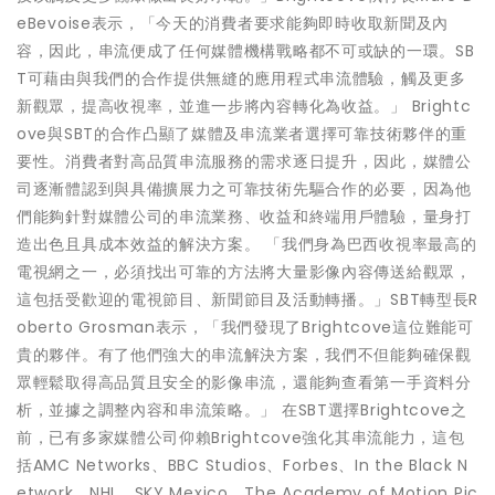
eBevoise表示，「今天的消費者要求能夠即時收取新聞及內
容，因此，串流便成了任何媒體機構戰略都不可或缺的一環。SB
T可藉由與我們的合作提供無縫的應用程式串流體驗，觸及更多
新觀眾，提高收視率，並進一步將內容轉化為收益。」 Brightc
ove與SBT的合作凸顯了媒體及串流業者選擇可靠技術夥伴的重
要性。消費者對高品質串流服務的需求逐日提升，因此，媒體公
司逐漸體認到與具備擴展力之可靠技術先驅合作的必要，因為他
們能夠針對媒體公司的串流業務、收益和終端用戶體驗，量身打
造出色且具成本效益的解決方案。 「我們身為巴西收視率最高的
電視網之一，必須找出可靠的方法將大量影像內容傳送給觀眾，
這包括受歡迎的電視節目、新聞節目及活動轉播。」SBT轉型長R
oberto Grosman表示，「我們發現了Brightcove這位難能可
貴的夥伴。有了他們強大的串流解決方案，我們不但能夠確保觀
眾輕鬆取得高品質且安全的影像串流，還能夠查看第一手資料分
析，並據之調整內容和串流策略。」 在SBT選擇Brightcove之
前，已有多家媒體公司仰賴Brightcove強化其串流能力，這包
括AMC Networks、BBC Studios、Forbes、In the Black N
etwork、NHL、SKY Mexico、The Academy of Motion Pic