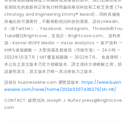
幫助每個組織機構提升與團隊成員溝通的效率。我們憑藉在業界
長期領先的創新和正常執行時間贏得兩項科技和工程艾美獎 (Te
chnology and Engineering Emmy® Award)，同時具備無
與倫比的可擴展性，不斷推動視訊科技的發展。請在LinkedIn、
X（前Twitter） 、Facebook、Instagram、Threads和You
Tube關注Brightcove，並造訪：Brightcove.com。 資料來
源：Kantar IBOPE Media — Instar Analytics — 家戶資料 —
SHR%連接總數 — 大聖保羅及都會區（15個市場）— 24小時 —
2022年1月至7月 | SBT覆蓋範圍圖 — 2022年7月。 免責聲明：
本公告之原文版本乃官方授權版本。譯文僅供方便瞭解之用，煩
請參照原文，原文版本乃唯一具法律效力之版本。
請前往 businesswire.com 瀏覽源版本:
https://www.busin
esswire.com/news/home/20240207436275/zh-HK/
CONTACT: 媒體洽詢 Joseph J. Nuñez press@brightcove.
com