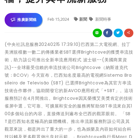
Feb 15,2024
新聞
新聞時事
推廣新聞稿
(中央社訊息服務20240215 17:39:10)巴西第二大電視網、拉丁
美洲規模數一數二的傳播業者SBT選擇Brightcove的獲獎串流技
術，助力該公司推出全新串流應用程式 波士頓--(美國商業資
訊)--全球最受信賴的串流技術公司Brightcove（納斯達克代
號：BCOV）今天宣布，巴西知名度最高的電視網Sistema Bra
sileiro de Televisão (SBT) 已選擇Brightcove為其官方串流
技術合作夥伴，協助開發它的新AVOD應用程式「+SBT」。這項
服務預計在4月間推出。Brightcove因其榮獲艾美獎肯定的技術
雀屏中選，它可靠、可擴展和安全的服務將幫助SBT串流來自其1
00多個站台的內容，直接傳送到遍布全巴西的觀眾眼前。 「SB
T是巴西知名度極高的媒體機構。推出串流新服務對該公司及其
觀眾來說，都是跨出了重大的一步，也為娛樂及內容如何結合科
技以觸及更多觀眾做出良好示範。」Brightcove執行長Marc D