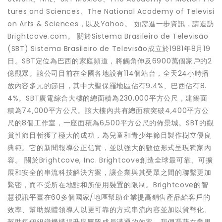
tures and Sciences、The National Academy of Televisi
on Arts & Sciences，以及Yahoo。 如需進一步資訊，請造訪
Brightcove.com。 關於Sistema Brasileiro de Televisão
(SBT) Sistema Brasileiro de Televisão成立於1981年8月19
日。SBT定位為巴西的家庭頻道，將觸角伸及6900萬個家戶的2
億觀眾。該公司目前在全國各地設有114個站台，全天24小時播
放內容多元的節目，其中大聖保羅地區佔有9.4%、巴西佔有8.
4%。SBT廣電綜合大樓的總面積為230,000平方公尺，建築面
積為74,000平方公尺。該大樓內共有總面積突破4,400平方公
尺的8個工作室，一座面積為6,500平方公尺的佈景城。SBT的觀
賞性節目斬獲了極大的成功，為兒童和青少年節目製作樹立優良
典範。它的新聞報導公正信實，並以強大的數位形式呈現獨家內
容。 關於Brightcove, Inc. Brightcove創造全球最可靠、可擴
展和安全的串流科技解決方案，讓企業與其受眾之間的聯繫更加
緊密，而不受所在地點和所使用裝置的限制。Brightcove的智
慧視訊平臺在60多個國家/地區幫助企業提高銷售產品給客戶的
效率、幫助媒體領導人以更可靠的方式串流內容並加以貨幣化、