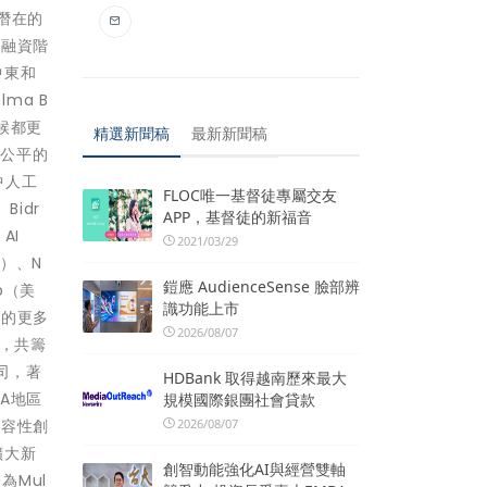
潛在的
輪融資階
中東和
lma B
候都更
精選新聞稿
最新新聞稿
加公平的
中人工
FLOC唯一基督徒專屬交友
Bidr
APP，基督徒的新福音
AI
2021/03/29
國）、N
鎧應 AudienceSense 臉部辨
b（美
識功能上市
司的更多
2026/08/07
後，共籌
公司，著
HDBank 取得越南歷來最大
EA地區
規模國際銀團社會貸款
2026/08/07
包容性創
擴大新
創智動能強化AI與經營雙軸
為Mul