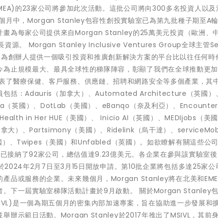
EA)的23家公司將參加此次活動。這批公司將向300多名投資人以及
中，Morgan Stanley包容性創投實驗室已為第九批種子期至A
每家公司提供來自Morgan Stanley的25萬美元投資（歐洲、
gan Stanley Inclusive Ventures Group全球主管Se
，為創辦人提供一個吸引投資和推廣創新解決方案的平台比以往任何時
今為止規模最大、最具全球性的梯隊陣容，彰顯了我們在全球推動更
代表了醫療保健、客戶服務、供應鏈、招聘和網路安全等多個產業，其
auris（加拿大）、Automated Architecture（英國）、
ia（英國）、DotLab（美國）、eBanqo（奈及利亞）、Encounter 
lth in Her HUE（美國）、 Inicio AI（英國）、MEDIjobs（美
大）、Partsimony（美國）、Ridelink（烏干達）、serviceMo
py（美國）、Twipes（美國）和Unfabled（英國）。如欲瞭解有關這些公
前已接納了92家公司，總估值達9.23億美元。各企業在參與該實驗室
於2024年2月7日至3月15日開放申請。第10批企業將包括多達25家
或服務的企業。未來幾個月，Morgan Stanley將在北美和EM
一屆實驗室梯隊活動計畫於9月啟動。 關於Morgan Stanley
室(MSIVL)是一個為期五個月的密集內部加速專案，旨在協助進一步發展和
範日活動。Morgan Stanley於2017年推出了MSIVL，其前身