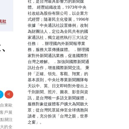
社，是台灣最具影響力的新聞媒
體。 經歷組織改造，1973年中央
社改組為股份有限公司，以企業方
式經營；隨著民主化發展，1996年
依據「中央通訊社設置條例」改制
為財團法人，定位為全民共有的國
家通訊社，獨立超然執行三大法定
大、
任務： ．辦理國內外新聞報導業
務，服務大眾傳播媒體。 ．辦理國
家對外新聞通訊業務，促進國際對
台灣之瞭解。 ．加強與國際新聞通
訊社合作，增進國際新聞交流。 秉
持「正確、領先、客觀、翔實」的
基本原則，中央社專業新聞團隊每
天以中、英、日文即時對外發出上
千則新聞、照片、圖表、影音與資
訊，是台灣唯一多語文新聞媒體，
服務對象從媒體客戶擴大為閱聽大
來自東歐
眾；從台灣民眾延伸至全球僑胞與
和客戶展
讀者，充分扮演「台灣之眼，世界
重點關注
之窗」。
最大的全