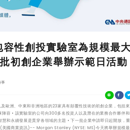
ley包容性創投實驗室為規模最
批初創企業舉辦示範日活動
時事
• 來自北美以及歐洲、中東和非洲地區的23家具有顛覆性技術的初創企業，包括
陣容 • 該實驗室的公司向300多名投資人以及潛在的業務合作夥伴
智慧和永續發展是貫穿各領域的主題 • 下一批企業申請即日起開放，
業資訊)-- Morgan Stanley (NYSE: MS)今天將舉辦規模