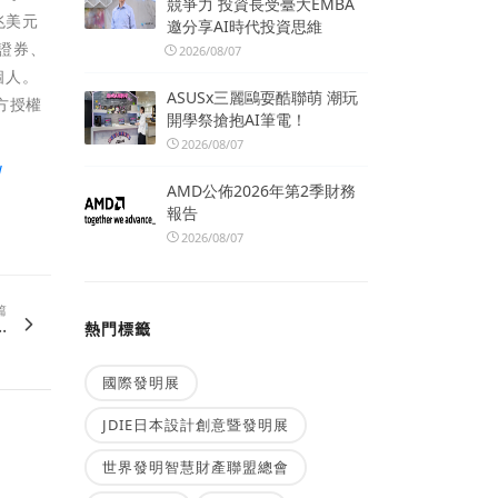
競爭力 投資長受臺大EMBA
兆美元
邀分享AI時代投資思維
、證券、
2026/08/07
個人。
ASUSx三麗鷗耍酷聯萌 潮玩
官方授權
開學祭搶抱AI筆電！
2026/08/07
/
AMD公佈2026年第2季財務
報告
2026/08/07
篇
.
熱門標籤
國際發明展
JDIE日本設計創意暨發明展
世界發明智慧財產聯盟總會