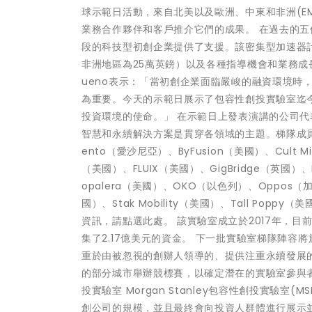
球示範日活動，來自北美以及歐洲、中東和非洲(EM
業務合作夥伴和客戶推介它們的成果。 在過去的五個月
段的科技型初創企業提供了支援。該密集型加速器計畫為
非洲地區為25萬英鎊）以及各種指導機會和業務成長資源。 Mor
ueno表示：「當初創企業面臨嚴峻的融資環境時
為重要。今天的示範日展示了包容性創投實驗室迄
投資環境的使命。」 在示範日上發表演講的公司
智慧和永續解決方案是貫穿各領域的主題。梯隊成員包括：Ad
ento（愛沙尼亞）、ByFusion（美國）、Cult M
（美國）、FLUIX（美國）、GigBridge（英國）、Hea
opalera（美國）、OKO（以色列）、Oppos（加拿
國）、Stak Mobility（美國）、Tall Pop
資訊，請點選此處。 該實驗室成立於2017年，目
集了2.17億美元的資金。 下一批實驗室梯隊陣容將
重於由被忽視的創辦人領導的、提供注重永續發展的產品
的部分城市舉辦競標賽，以確定潛在的實驗室參與者。下
投實驗室 Morgan Stanley包容性創投實驗
創公司的規模，並且最終會向投資人群體進行展示並舉辦示