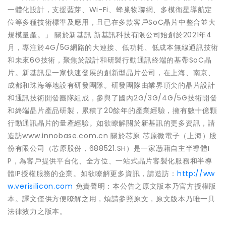
一體化設計，支援藍芽、Wi-Fi、蜂巢物聯網、多模衛星導航定
位等多種技術標準及應用，且已在多款客戶SoC晶片中整合並大
規模量產。」 關於新基訊 新基訊科技有限公司始創於2021年4
月，專注於4G/5G網路的大連接、低功耗、低成本無線通訊技術
和未來6G技術，聚焦於設計和研製行動通訊終端的基帶SoC晶
片。新基訊是一家快速發展的創新型晶片公司，在上海、南京、
成都和珠海等地設有研發團隊。研發團隊由業界頂尖的晶片設計
和通訊技術開發團隊組成，參與了國內2G/3G/4G/5G技術開發
和終端晶片產品研製，累積了20餘年的產業經驗，擁有數十億顆
行動通訊晶片的量產經驗。如欲瞭解關於新基訊的更多資訊，請
造訪www.innobase.com.cn 關於芯原 芯原微電子（上海）股
份有限公司（芯原股份，688521.SH）是一家憑藉自主半導體I
P，為客戶提供平台化、全方位、一站式晶片客製化服務和半導
體IP授權服務的企業。如欲瞭解更多資訊，請造訪：
http://ww
w.verisilicon.com
免責聲明：本公告之原文版本乃官方授權版
本。譯文僅供方便瞭解之用，煩請參照原文，原文版本乃唯一具
法律效力之版本。