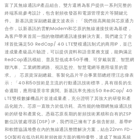
富了其無線通訊IP產品組合。雙方還將為客戶提供一系列完整的
終端系統參考設計，包含射頻收發器和電源管理套片等關鍵元
件。 新基訊資深副總裁蘆文波表示：「我們很高興能與芯原通力
合作，以新基訊的雲豹Modem和芯原的無線連接技術為基礎，
為客戶帶來首屈一指的物聯網通訊連接解決方案。我們建立了全
球首批滿足5G RedCap/ 4G LTE雙模通訊制式的商用IP，並已
達成量產級晶片驗證，可以提供資料和語音業務支援，能夠滿足
RedCap通訊模組、普及型低成本5G手機、可穿戴裝置、智慧網
聯汽車、工業網際網路、視訊監控、智慧電網等應用場景的需
求。」 芯原資深副總裁、客製化晶片平台事業部總經理汪志偉表
示：「4G和5G技術是主流的行動通訊技術標準，具有很長的生
命週期，應用場景非常廣闊。新基訊率先推出5G RedCap/ 4G
LTE雙模數據機晶片並達成量產，充分證明了其強大的研發和產
品化能力。芯原一直致力於低功耗、高性能的物聯網無線通訊技
術的研發和產業化。憑藉芯原長期的射頻技術累積和自有的ZSP
數位訊號處理器(DSP) IP，我們現已擁有了多個含射頻、基帶IP
和軟體協議堆疊在內的無線通訊整體解決方案，結合22nm FD-
SOI製程在低功耗和射頻效能方面的獨特優勢，達成了無線系統