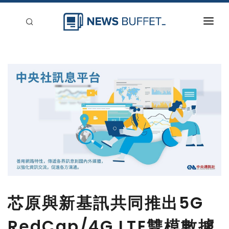
回到首頁
新聞稿分類
登入
刊登
芯原與新基訊共同推出5G
RedCap/4G LTE雙模數據