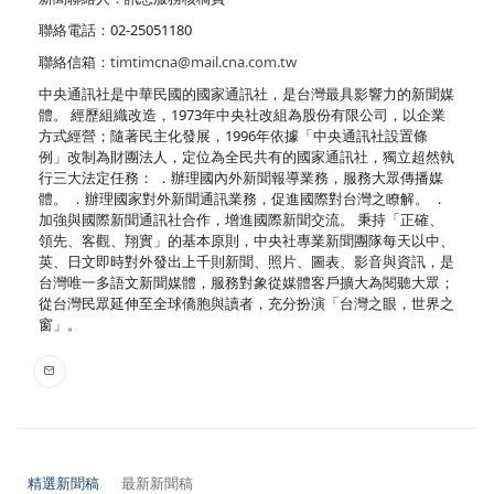
聯絡電話：02-25051180
聯絡信箱：
timtimcna@mail.cna.com.tw
中央通訊社是中華民國的國家通訊社，是台灣最具影響力的新聞媒
體。 經歷組織改造，1973年中央社改組為股份有限公司，以企業
方式經營；隨著民主化發展，1996年依據「中央通訊社設置條
例」改制為財團法人，定位為全民共有的國家通訊社，獨立超然執
行三大法定任務： ．辦理國內外新聞報導業務，服務大眾傳播媒
體。 ．辦理國家對外新聞通訊業務，促進國際對台灣之瞭解。 ．
加強與國際新聞通訊社合作，增進國際新聞交流。 秉持「正確、
領先、客觀、翔實」的基本原則，中央社專業新聞團隊每天以中、
英、日文即時對外發出上千則新聞、照片、圖表、影音與資訊，是
台灣唯一多語文新聞媒體，服務對象從媒體客戶擴大為閱聽大眾；
從台灣民眾延伸至全球僑胞與讀者，充分扮演「台灣之眼，世界之
窗」。
精選新聞稿
最新新聞稿