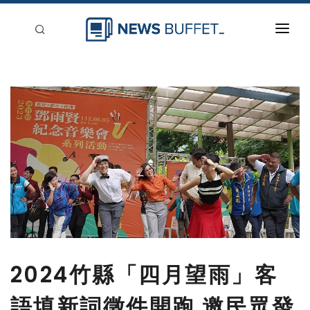
回到首頁
新聞稿分類
登入
刊登
2024竹縣「四月望雨」客
語填新詞徵件開跑 邀民眾發