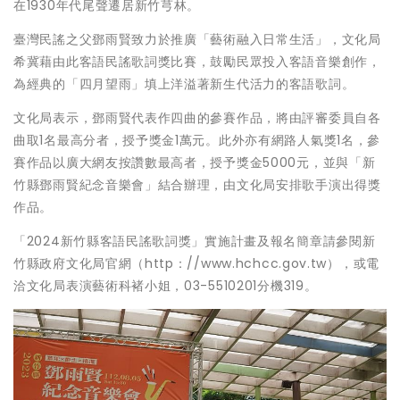
在1930年代尾聲遷居新竹芎林。
臺灣民謠之父鄧雨賢致力於推廣「藝術融入日常生活」，文化局
希冀藉由此客語民謠歌詞獎比賽，鼓勵民眾投入客語音樂創作，
為經典的「四月望雨」填上洋溢著新生代活力的客語歌詞。
文化局表示，鄧雨賢代表作四曲的參賽作品，將由評審委員自各
曲取1名最高分者，授予獎金1萬元。此外亦有網路人氣獎1名，參
賽作品以廣大網友按讚數最高者，授予獎金5000元，並與「新
竹縣鄧雨賢紀念音樂會」結合辦理，由文化局安排歌手演出得獎
作品。
「2024新竹縣客語民謠歌詞獎」實施計畫及報名簡章請參閱新
竹縣政府文化局官網（http：//www.hchcc.gov.tw），或電
洽文化局表演藝術科褚小姐，03-5510201分機319。