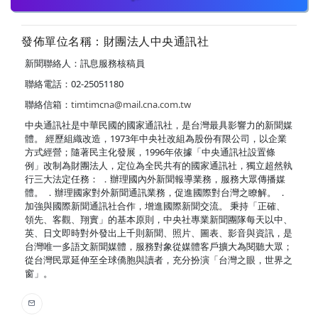
發佈單位名稱：財團法人中央通訊社
新聞聯絡人：訊息服務核稿員
聯絡電話：02-25051180
聯絡信箱：
timtimcna@mail.cna.com.tw
中央通訊社是中華民國的國家通訊社，是台灣最具影響力的新聞媒
體。 經歷組織改造，1973年中央社改組為股份有限公司，以企業
方式經營；隨著民主化發展，1996年依據「中央通訊社設置條
例」改制為財團法人，定位為全民共有的國家通訊社，獨立超然執
行三大法定任務： ．辦理國內外新聞報導業務，服務大眾傳播媒
體。 ．辦理國家對外新聞通訊業務，促進國際對台灣之瞭解。 ．
加強與國際新聞通訊社合作，增進國際新聞交流。 秉持「正確、
領先、客觀、翔實」的基本原則，中央社專業新聞團隊每天以中、
英、日文即時對外發出上千則新聞、照片、圖表、影音與資訊，是
台灣唯一多語文新聞媒體，服務對象從媒體客戶擴大為閱聽大眾；
從台灣民眾延伸至全球僑胞與讀者，充分扮演「台灣之眼，世界之
窗」。