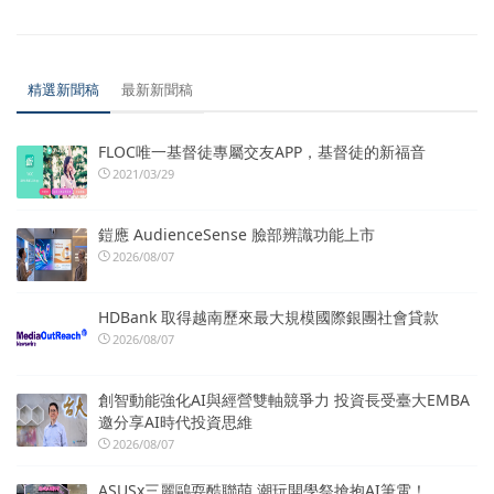
精選新聞稿
最新新聞稿
FLOC唯一基督徒專屬交友APP，基督徒的新福音
2021/03/29
鎧應 AudienceSense 臉部辨識功能上市
2026/08/07
HDBank 取得越南歷來最大規模國際銀團社會貸款
2026/08/07
創智動能強化AI與經營雙軸競爭力 投資長受臺大EMBA
邀分享AI時代投資思維
2026/08/07
ASUSx三麗鷗耍酷聯萌 潮玩開學祭搶抱AI筆電！