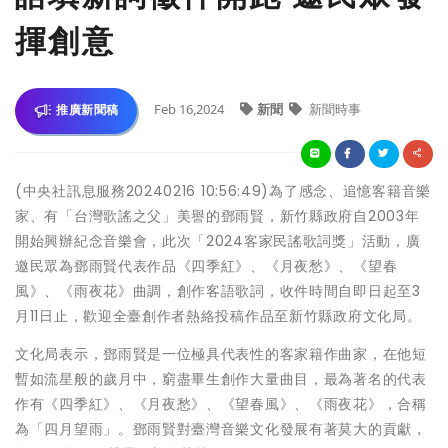
揮創意
Feb 16,2024
新聞
新聞時事
推廣新聞稿
(中央社訊息服務20240216 10:56:49)為了感念、追憶客籍音樂
家、有「台灣歌謠之父」美譽的鄧雨賢，新竹縣政府自2003年
開始興辦紀念音樂會，此次「2024客家民謠歌詞獎」活動，廣
邀民眾為鄧雨賢代表作品《四季紅》、《月夜愁》、《望春
風》、《雨夜花》曲調，創作客語歌詞，收件時間自即日起至3
月11日止，歡迎全臺創作者熱絡投稿作品至新竹縣政府文化局。
文化局表示，鄧雨賢是一位極具代表性的客家籍作曲家，在他短
暫如流星般的歲月中，窮盡畢生創作大量曲目，最為著名的代表
作有《四季紅》、《月夜愁》、《望春風》、《雨夜花》，合稱
為「四月望雨」。鄧雨賢對臺灣音樂文化發展有著莫大的貢獻，