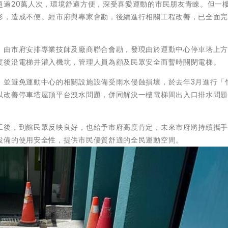
超過20萬人次，環境舒適方便，深受喜愛運動的市民朋友青睞。但一
形，造成不便。經市府與專家會勘，後續進行相關工程改善，已全面
，由市府安排專業技師及廠商聯合會勘，發現由於運動中心停車塔上
度後沿電梯井灌入機坑，管理人員為顧及民眾安全而暫時關閉電梯。
，並避免運動中心的相關設施設備受雨水侵蝕損壞，於去年3月進行「
以改善停車塔屋頂平台洩水問題，併同解決一樓電梯間出入口排水問
工後，到館民眾反映良好，也給予市府高度肯定，未來市府將持續攜
設備的使用安全性，提供市民優質舒適的全民運動空間。