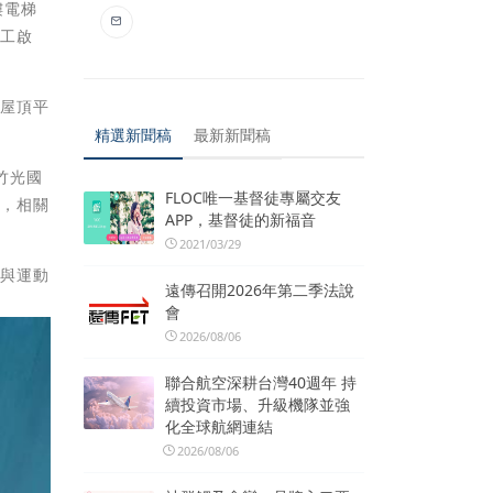
樓電梯
完工啟
方屋頂平
精選新聞稿
最新新聞稿
竹光國
FLOC唯一基督徒專屬交友
題，相關
APP，基督徒的新福音
2021/03/29
手與運動
遠傳召開2026年第二季法說
會
2026/08/06
聯合航空深耕台灣40週年 持
續投資市場、升級機隊並強
化全球航網連結
2026/08/06