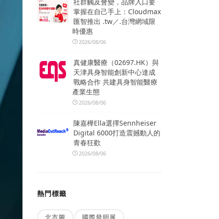
社群觸及會變，品牌入口要
掌握在自己手上：Cloudmax
匯智推出 .tw／.台灣網域限
時優惠
2026/08/06
真健康醫療（02697.HK）與
天津具身智能創新中心達成
戰略合作 共建具身智能醫療
產業生態
2026/08/06
陳嘉樺Ella選擇Sennheiser
Digital 6000打造震撼動人的
青春狂歡
2026/08/06
熱門標籤
北市圖
國際發明展