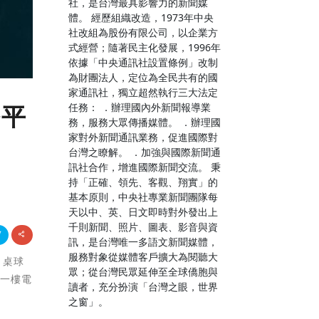
社，是台灣最具影響力的新聞媒
體。 經歷組織改造，1973年中央
社改組為股份有限公司，以企業方
式經營；隨著民主化發展，1996年
依據「中央通訊社設置條例」改制
為財團法人，定位為全民共有的國
家通訊社，獨立超然執行三大法定
任務： ．辦理國內外新聞報導業
塔平
務，服務大眾傳播媒體。 ．辦理國
家對外新聞通訊業務，促進國際對
台灣之瞭解。 ．加強與國際新聞通
訊社合作，增進國際新聞交流。 秉
持「正確、領先、客觀、翔實」的
基本原則，中央社專業新聞團隊每
天以中、英、日文即時對外發出上
千則新聞、照片、圖表、影音與資
訊，是台灣唯一多語文新聞媒體，
服務對象從媒體客戶擴大為閱聽大
、桌球
眾；從台灣民眾延伸至全球僑胞與
，一樓電
讀者，充分扮演「台灣之眼，世界
之窗」。