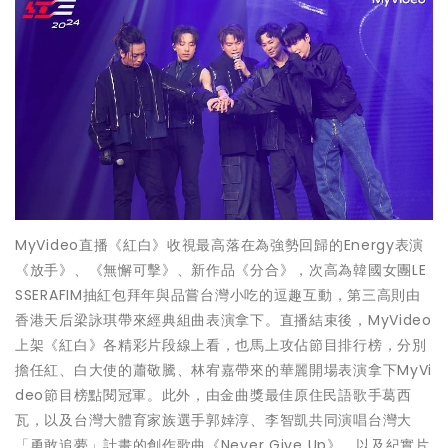
MyVideo直播《紅白》收視最高落在為強勢回歸的Energy表演
《放手》、《無懈可擊》、新作品《分合》，次高為韓國女團LE
SSERAFIM抽紅包拜年與品嘗台灣小吃的逗趣互動，第三高則由
香港天后梁詠琪帶來經典組曲表演拿下。直播結束後，MyVideo
上架《紅白》各精彩片段線上看，也馬上攻佔節目排行榜，分別
擔任紅、白大使的蕭敬騰、林宥嘉帶來的華麗開場表演拿下MyVi
deo節目榜點閱冠軍。此外，由金曲獎最佳原住民語歌手葛西
瓦，以及台灣大體育家族選手郭婞淳、李智凱共同演唱台灣大
「勇敢追夢」計畫的創作歌曲《Never Give Up》，以及紀實片