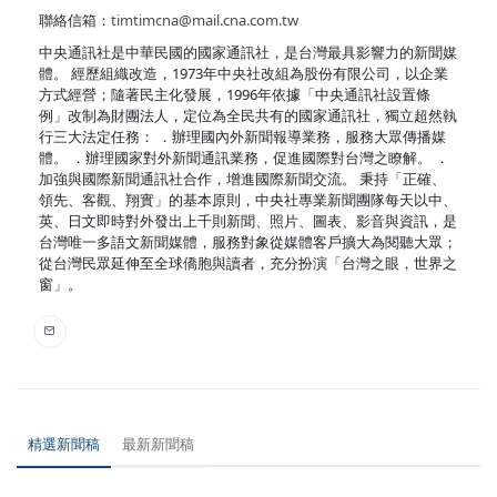
聯絡信箱：
timtimcna@mail.cna.com.tw
中央通訊社是中華民國的國家通訊社，是台灣最具影響力的新聞媒
體。 經歷組織改造，1973年中央社改組為股份有限公司，以企業
方式經營；隨著民主化發展，1996年依據「中央通訊社設置條
例」改制為財團法人，定位為全民共有的國家通訊社，獨立超然執
行三大法定任務： ．辦理國內外新聞報導業務，服務大眾傳播媒
體。 ．辦理國家對外新聞通訊業務，促進國際對台灣之瞭解。 ．
加強與國際新聞通訊社合作，增進國際新聞交流。 秉持「正確、
領先、客觀、翔實」的基本原則，中央社專業新聞團隊每天以中、
英、日文即時對外發出上千則新聞、照片、圖表、影音與資訊，是
台灣唯一多語文新聞媒體，服務對象從媒體客戶擴大為閱聽大眾；
從台灣民眾延伸至全球僑胞與讀者，充分扮演「台灣之眼，世界之
窗」。
精選新聞稿
最新新聞稿