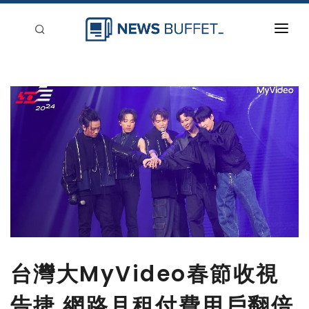
回到首頁
新聞稿分類
登入
刊登
台灣大MyVideo春節收視
告捷 網路月租付費用戶翻倍