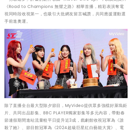
《Road to Champions 無懼之路》精華首播，精彩表演奪電
視同時段收視第一，也吸引大批網友留言喊讚，共同應援運動選
手前進奧運。
除了直播全台最大型除夕節目，MyVideo提供眾多強檔好萊塢鉅
片、共同出品影集、BBC PLAYER獨家影集等多元內容，帶動春
節連假期間進站流量較平日提升近3成，戲劇館收視冠軍為《誰
殺了她》、節目館冠軍為《2024超級巨星紅白藝能大賞》、電