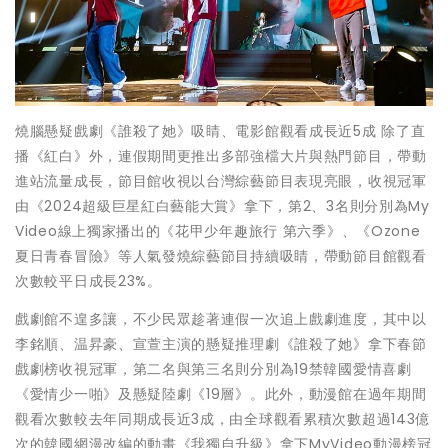
燒腦懸疑戲劇《誰殺了她》吸睛、電影館觀看成長近5成 除了直
播《紅白》外，連假期間更推出多部強檔大片與熱門節目，帶動
進站流量成長，節目館收視以台灣綜藝節目表現亮眼，收視冠軍
由《2024超級巨星紅白藝能大賞》拿下，第2、3名則分別為My
Video線上獨家播出的《花甲少年趣旅行 第六季》、《Ozone
夏日青春冒險》等人氣發燒綜藝節目持續吸睛，帶動節目館觀看
次數較平日成長23%。
戲劇館不遑多讓，不少民眾趁著連假一次追上戲劇進度，其中以
李銘順、温昇豪、宣萱主演的懸疑推理劇《誰殺了她》拿下春節
戲劇榜收視冠軍，第二名與第三名則分別為19禁韓國愛情喜劇
《愛情少一啪》及懸疑陸劇《19層》。此外，動漫館在過年期間
觀看次數較去年同期成長近3成，由全球觀看累積次數超過143億
次的韓國網漫改編的動畫《我獨自升級》拿下MyVideo動漫榜冠