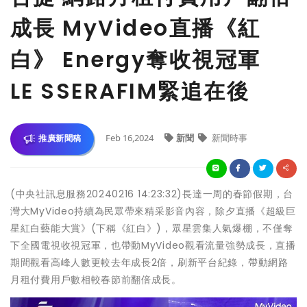
成長 MyVideo直播《紅
白》 Energy奪收視冠軍
LE SSERAFIM緊追在後
Feb 16,2024
新聞
新聞時事
推廣新聞稿
(中央社訊息服務20240216 14:23:32)長達一周的春節假期，台
灣大MyVideo持續為民眾帶來精采影音內容，除夕直播《超級巨
星紅白藝能大賞》(下稱《紅白》)，眾星雲集人氣爆棚，不僅奪
下全國電視收視冠軍，也帶動MyVideo觀看流量強勢成長，直播
期間觀看高峰人數更較去年成長2倍，刷新平台紀錄，帶動網路
月租付費用戶數相較春節前翻倍成長。