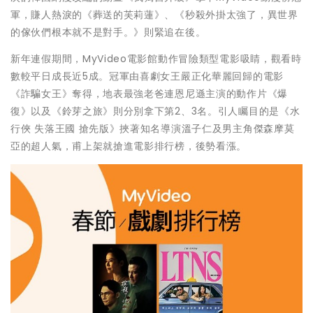
軍，賺人熱淚的《葬送的芙莉蓮》、《秒殺外掛太強了，異世界
的傢伙們根本就不是對手。》則緊追在後。
新年連假期間，MyVideo電影館動作冒險類型電影吸睛，觀看時
數較平日成長近5成。冠軍由喜劇女王嚴正化華麗回歸的電影
《詐騙女王》奪得，地表最強老爸連恩尼遜主演的動作片《爆
復》以及《鈴芽之旅》則分別拿下第2、3名。引人矚目的是《水
行俠 失落王國 搶先版》挾著知名導演溫子仁及男主角傑森摩莫
亞的超人氣，甫上架就搶進電影排行榜，後勢看漲。