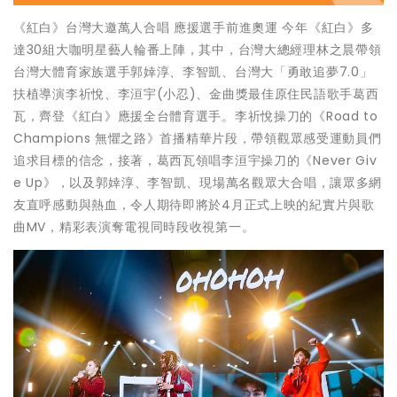
《紅白》台灣大邀萬人合唱 應援選手前進奧運 今年《紅白》多
達30組大咖明星藝人輪番上陣，其中，台灣大總經理林之晨帶領
台灣大體育家族選手郭婞淳、李智凱、台灣大「勇敢追夢7.0」
扶植導演李祈悅、李洹宇(小忍)、金曲獎最佳原住民語歌手葛西
瓦，齊登《紅白》應援全台體育選手。李祈悅操刀的《Road to
Champions 無懼之路》首播精華片段，帶領觀眾感受運動員們
追求目標的信念，接著，葛西瓦領唱李洹宇操刀的《Never Giv
e Up》，以及郭婞淳、李智凱、現場萬名觀眾大合唱，讓眾多網
友直呼感動與熱血，令人期待即將於4月正式上映的紀實片與歌
曲MV，精彩表演奪電視同時段收視第一。