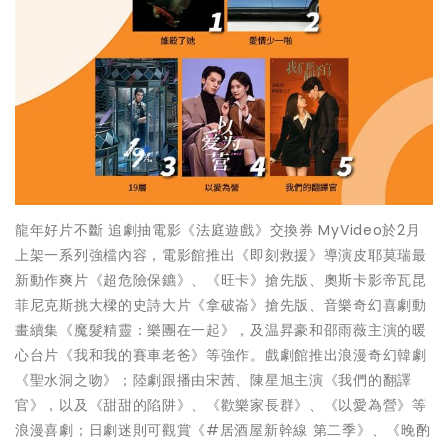
龍年好片不斷 追劇抽電影《法庭遊戲》交換券 MyVideo於2月
上架一系列強檔內容，電影館推出《即刻救援》導演皮耶莫瑞最
新動作爽片《超危險保鑣》、《旺卡》搶先版、奧斯卡影帝瓦昆
菲尼克斯挑大樑的史詩大片《拿破崙》搶先版、音樂奇幻喜劇動
畫續集《魔髮精靈：樂團在一起》，及温昇豪和邵雨薇主演的暖
心台片《我和我的賽車老爸》等強作。戲劇館推出浪漫奇幻韓劇
《聖水洞之吻》；陸劇跟播由宋茜、陳星旭主演《我們的翻譯
官》，以及《甜甜的陷阱》、《歡樂家長群》、《以愛為營》等
浪漫喜劇；日劇迷則可觀賞《#居酒屋新幹線 第二季》、《晚酌