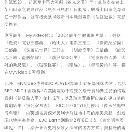
的流派2》、超豪華卡司大河劇《致光之君》等；並首次在台上
架山田孝之經典作品《黑金丑島君》日劇版，觀看山田孝之專區
任一部作品，就有機會獲得最新日本懸疑電影《法庭遊戲》電影
交換券。
應景龍年，MyVideo推出「2024龍年年假電影片單」，包括
《魔戒》電影三部曲、《哈比人》電影三部曲、《侏羅紀公園》
三部曲、《侏羅紀世界》三部曲、《馴龍高手》三部曲、《龍與
地下城：盜賊榮耀》、《龍與雀斑公主》、《電影哆啦Ａ夢：大
雄的新恐龍》、《猛龍怪客》、《龍貓》、《尋龍契約》等，都
在MyVideo上看得到。
此外，MyVideo也在BBC PLAYER專館上架多部獨家內容，包括
BBC BRIT由曾獲得7次英國電影學院獎的瑞奇賈維斯主持的情境
喜劇《超級路人甲》第1、2季，以及瑞奇賈維斯自編自導自演的
喜劇影集《辦公室風雲》。BBC LIFESTYLE則推出《傑米的地中
海料理》，由英國名廚傑米奧利佛前往地中海的絕美景點，創造
現代地中海美食。BBC Earth則將於2月18日上架《古文明帝國
崛起》節目，結合東西史料及發人深省的考古方式，與精緻的電