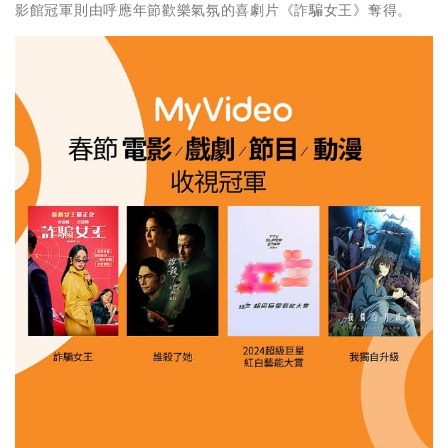
影館冠軍則由呼應年節歡樂氣氛的喜劇片《詐騙女王》奪得。