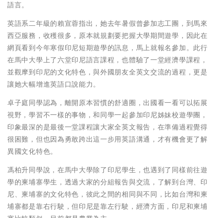
語言。
英語系二年級的賴宣蓉指出，她去年暑假曾參加志工團，到馬來
西亞服務，收穫很多，原本就規劃要把握大學期間遊學，因此在
網頁看到今年寒假印尼短期遊學的訊息，馬上就報名參加。此行
在馬中大學上了六堂印尼語言課程，也體驗了一堂經濟學課程，
並觀摩到印尼的文化特色，與外國朋友全英文交流的過程，更是
讓她大幅增進英語口說能力。
卓子庭同學認為，離開原本習慣的舒適圈，出國看一看可以拓展
視野，學習不一樣的事物，和同學一起參加印尼姊妹校遊學團，
印象最深的是最後一堂課程讓大家全英文報告，在準備過程覺得
很困難，但也因為勇敢跨出這一步用英語溝通，才有機會更了解
異國文化特色。
馮柏升同學說，在馬中大學除了印尼學生，也遇到了同樣前往遊
學的柬埔寨學生，透過大家的分組報告與交流，了解到台灣、印
尼、柬埔寨的文化特色，彼此之間的相同與不同，比如台灣和柬
埔寨都是靠右行駛，但印尼是靠左行駛，經濟方面，印尼和柬埔