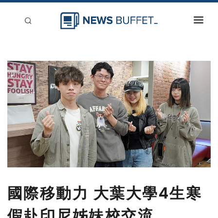
回到首頁
新聞稿分類
登入
刊登
國際移動力 大葉大學4生寒
假赴印尼姊妹校交流