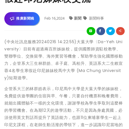
Feb 16,2024
新聞
新聞時事
推廣新聞稿
(中央社訊息服務20240216 14:22:55)大葉大學〈Da-Yeh Uni
versity〉目前有超過兩百所姊妹校，提供國際師資駐校教學、
雙聯學位、交換留學、海外實習等機會，幫助學生強化國際移動
力，企管系大三生林群皓、卓子庭、馮柏升、英語系大二生賴宣
蓉4名學生寒假赴印尼姊妹校馬中大學 (Ma Chung Universit
y)短期遊學。
企管系大三的林群皓表示，印尼馬中大學是大葉大學的姊妹校，
免費提供遊學團的住宿與早、午餐，只要自付機票和晚餐費用，
就能出國體驗不一樣的文化環境，謝謝學校為學生爭取到這麼棒
的學習機會。在為期12天的遊學活動，不只是因為身處異國，必
須使用英文對話而提升了英語能力，也跟11位柬埔寨學生一起上
印尼文課程，在老師生動活潑的帶領下，進一步認識印尼當地的