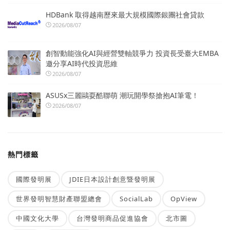
HDBank 取得越南歷來最大規模國際銀團社會貸款
2026/08/07
創智動能強化AI與經營雙軸競爭力 投資長受臺大EMBA
邀分享AI時代投資思維
2026/08/07
ASUSx三麗鷗耍酷聯萌 潮玩開學祭搶抱AI筆電！
2026/08/07
熱門標籤
國際發明展
JDIE日本設計創意暨發明展
世界發明智慧財產聯盟總會
SocialLab
OpView
中國文化大學
台灣發明商品促進協會
北市圖