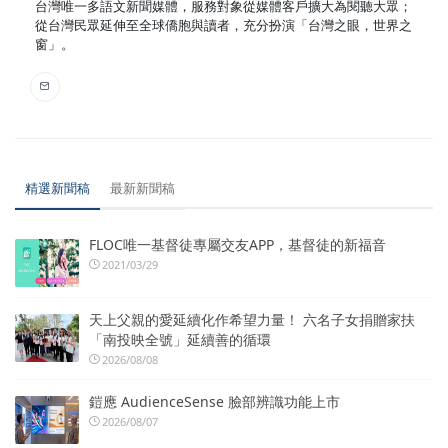
台灣唯一多語文新聞媒體，服務對象從媒體客戶擴大為閱聽大眾；
從台灣民眾延伸至全球僑胞與讀者，充分扮演「台灣之眼，世界之
窗」。
精選新聞稿
最新新聞稿
FLOC唯一基督徒專屬交友APP，基督徒的新福音
2021/03/29
天上父親的愛延續化作希望力量！ 六名子女捐贈家扶
「南投映全號」延續善的循環
2026/08/08
鎧應 AudienceSense 臉部辨識功能上市
2026/08/07