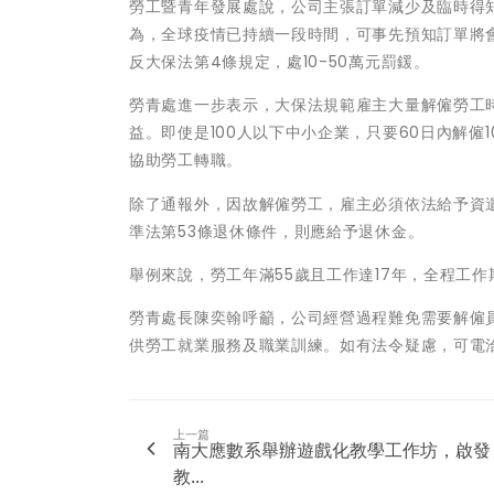
勞工暨青年發展處說，公司主張訂單減少及臨時得
為，全球疫情已持續一段時間，可事先預知訂單將
反大保法第4條規定，處10-50萬元罰鍰。
勞青處進一步表示，大保法規範雇主大量解僱勞工
益。即使是100人以下中小企業，只要60日內解僱
協助勞工轉職。
除了通報外，因故解僱勞工，雇主必須依法給予資
準法第53條退休條件，則應給予退休金。
舉例來說，勞工年滿55歲且工作達17年，全程工作
勞青處長陳奕翰呼籲，公司經營過程難免需要解僱
供勞工就業服務及職業訓練。如有法令疑慮，可電洽嘉義
上一篇
南大應數系舉辦遊戲化教學工作坊，啟發
教...