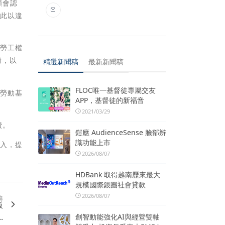
願會認
因此以違
護勞工權
構，以
精選新聞稿
最新新聞稿
FLOC唯一基督徒專屬交友
達勞動基
APP，基督徒的新福音
2021/03/29
費。
鎧應 AudienceSense 臉部辨
識功能上市
介入，提
2026/08/07
HDBank 取得越南歷來最大
規模國際銀團社會貸款
2026/08/07
篇
飯
.
創智動能強化AI與經營雙軸