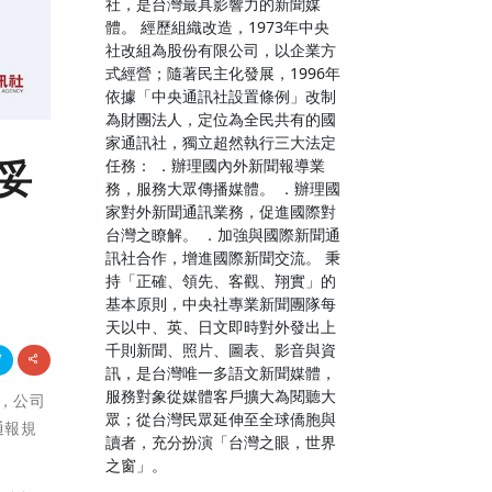
社，是台灣最具影響力的新聞媒
體。 經歷組織改造，1973年中央
社改組為股份有限公司，以企業方
式經營；隨著民主化發展，1996年
依據「中央通訊社設置條例」改制
為財團法人，定位為全民共有的國
家通訊社，獨立超然執行三大法定
妥
任務： ．辦理國內外新聞報導業
務，服務大眾傳播媒體。 ．辦理國
家對外新聞通訊業務，促進國際對
台灣之瞭解。 ．加強與國際新聞通
訊社合作，增進國際新聞交流。 秉
持「正確、領先、客觀、翔實」的
基本原則，中央社專業新聞團隊每
天以中、英、日文即時對外發出上
千則新聞、照片、圖表、影音與資
訊，是台灣唯一多語文新聞媒體，
服務對象從媒體客戶擴大為閱聽大
減，公司
眾；從台灣民眾延伸至全球僑胞與
通報規
讀者，充分扮演「台灣之眼，世界
之窗」。