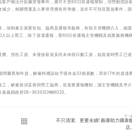
知客戶無法付款屬突發事件，應可不受60日前通報限制，但勞動部訴
會減少，相關營運及人事管理應有所準備，並非不可預見緊急事件，
時，強制雇主落實告知、協商及通報等義務，有助主管機關介入，維
10人以上勞工，除了資遣通報，需60日前通報主管機關及就業服務機
遣費、預告工資、未發放薪資及尚未休假日數工資，如資遣時勞工已
期間屬舊制年資，解僱時應該給予退休金32個基數，而非17年的資遣
員工，解雇前須妥善與勞工協商，並落實通報機制，讓主管機關及早
縣政府05-3620123轉8023。
下一
不只清潔、更要永續! 藝康助力國泰
店..