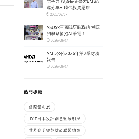
競爭力 投資長受臺大EMBA
邀分享AI時代投資思維
2026/08/07
ASUSx三麗鷗耍酷聯萌 潮玩
開學祭搶抱AI筆電！
2026/08/07
AMD公佈2026年第2季財務
報告
2026/08/07
熱門標籤
國際發明展
JDIE日本設計創意暨發明展
世界發明智慧財產聯盟總會