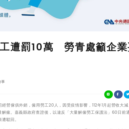
工遭罰10萬 勞青處籲企業
時事
義縣某公司經營傢俱外銷，僱用勞工20人，因受疫情影響，112年1月起營收大
大量解僱。嘉義縣政府查證後，以違反「大量解僱勞工保護法」60日前
願遭駁回。