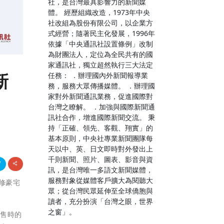
社，是台灣最具影響力的新聞媒
體。 經歷組織改造，1973年中央
社改組為股份有限公司，以企業方
式經營；隨著民主化發展，1996年
依據「中央通訊社設置條例」改制
為財團法人，定位為全民共有的國
家通訊社，獨立超然執行三大法定
新
任務： ．辦理國內外新聞報導業
務，服務大眾傳播媒體。 ．辦理國
家對外新聞通訊業務，促進國際對
台灣之瞭解。 ．加強與國際新聞通
訊社合作，增進國際新聞交流。 秉
持「正確、領先、客觀、翔實」的
基本原則，中央社專業新聞團隊每
天以中、英、日文即時對外發出上
千則新聞、照片、圖表、影音與資
訊，是台灣唯一多語文新聞媒體，
服務對象從媒體客戶擴大為閱聽大
下修豪宅
眾；從台灣民眾延伸至全球僑胞與
讀者，充分扮演「台灣之眼，世界
之窗」。
出售時的