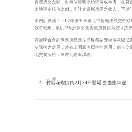
實際成交金額，而無法證明原始取得成本者，在符
土地評定現值比例，先計算歸屬房屋之收入，再以該
舉例計算如下：112年度出售臺北市房地總成交金額
200萬元，乘以17%計算出售房屋所得額為204
資誠聯合會計事務所稅務法律服務副總經理歐陽泓提
制課稅之房屋，才有上開豪宅標準的適用；個人交易
地交易所得，按差別稅率課稅。
上一篇
竹縣花燈踩街2月24日登場 喜慶龍年迎...