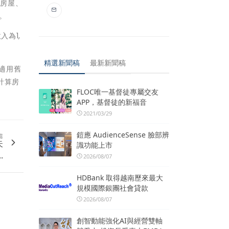
時房屋、
。
為1,
精選新聞稿
最新新聞稿
適用舊
計算房
FLOC唯一基督徒專屬交友
APP，基督徒的新福音
2021/03/29
鎧應 AudienceSense 臉部辨
篇
失
識功能上市
.
2026/08/07
HDBank 取得越南歷來最大
規模國際銀團社會貸款
2026/08/07
創智動能強化AI與經營雙軸