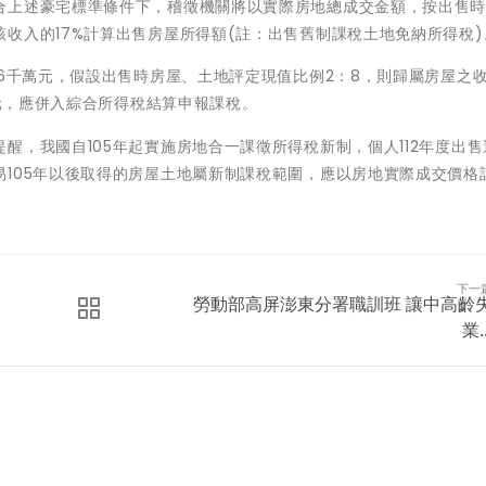
合上述豪宅標準條件下，稽徵機關將以實際房地總成交金額，按出售
收入的17%計算出售房屋所得額(註：出售舊制課稅土地免納所得稅)
6千萬元，假設出售時房屋、土地評定現值比例2：8，則歸屬房屋之收入
萬元，應併入綜合所得稅結算申報課稅。
醒，我國自105年起實施房地合一課徵所得稅新制，個人112年度出售
105年以後取得的房屋土地屬新制課稅範圍，應以房地實際成交價格
下一
勞動部高屏澎東分署職訓班 讓中高齡
業..