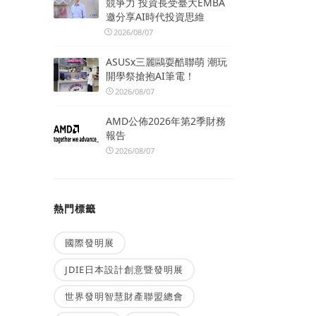
競爭力 投資長受臺大EMBA
邀分享AI時代投資思維
2026/08/07
ASUSx三麗鷗耍酷聯萌 潮玩
開學祭搶抱AI筆電！
2026/08/07
AMD公佈2026年第2季財務
報告
2026/08/07
熱門標籤
國際發明展
JDIE日本設計創意暨發明展
世界發明智慧財產聯盟總會