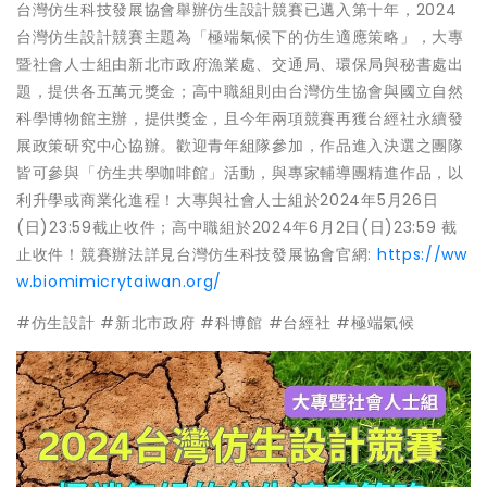
台灣仿生科技發展協會舉辦仿生設計競賽已邁入第十年，2024
台灣仿生設計競賽主題為「極端氣候下的仿生適應策略」，大專
暨社會人士組由新北市政府漁業處、交通局、環保局與秘書處出
題，提供各五萬元獎金；高中職組則由台灣仿生協會與國立自然
科學博物館主辦，提供獎金，且今年兩項競賽再獲台經社永續發
展政策研究中心協辦。歡迎青年組隊參加，作品進入決選之團隊
皆可參與「仿生共學咖啡館」活動，與專家輔導團精進作品，以
利升學或商業化進程！大專與社會人士組於2024年5月26日
(日)23:59截止收件；高中職組於2024年6月2日(日)23:59 截
止收件！競賽辦法詳見台灣仿生科技發展協會官網:
https://ww
w.biomimicrytaiwan.org/
#仿生設計 #新北市政府 #科博館 #台經社 #極端氣候