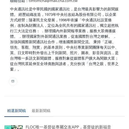
聯絡信箱：
timtimcna@mail.cna.com.tw
中央通訊社是中華民國的國家通訊社，是台灣最具影響力的新聞媒
體。 經歷組織改造，1973年中央社改組為股份有限公司，以企業
方式經營；隨著民主化發展，1996年依據「中央通訊社設置條
例」改制為財團法人，定位為全民共有的國家通訊社，獨立超然執
行三大法定任務： ．辦理國內外新聞報導業務，服務大眾傳播媒
體。 ．辦理國家對外新聞通訊業務，促進國際對台灣之瞭解。 ．
加強與國際新聞通訊社合作，增進國際新聞交流。 秉持「正確、
領先、客觀、翔實」的基本原則，中央社專業新聞團隊每天以中、
英、日文即時對外發出上千則新聞、照片、圖表、影音與資訊，是
台灣唯一多語文新聞媒體，服務對象從媒體客戶擴大為閱聽大眾；
從台灣民眾延伸至全球僑胞與讀者，充分扮演「台灣之眼，世界之
窗」。
精選新聞稿
最新新聞稿
FLOC唯一基督徒專屬交友APP，基督徒的新福音