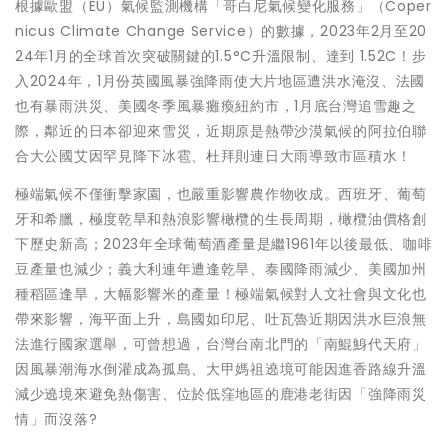
根據歐盟（EU）氣候監測機構「哥白尼氣候變化服務」（Coper
nicus Climate Change Service）的數據，2023年2月至20
24年1月的全球首次突破關鍵的1.5°C升溫限制、達到 1.52C！步
入2024年，1月份英國風暴強降雨使大片地區遭洪水淹沒、法國
也有暴雨洪災、美國冬季風暴癱瘓紐約市，1月底台灣追雪趣之
際，鄰近的日本卻迎來雪災，近期原是熱帶沙漠氣候的阿拉伯聯
合大公國艾因罕見降下冰雹、杜拜則連日大雨導致市區積水！
極端氣候不僅衝擊家園，也嚴重影響農作物收成。西班牙、葡萄
牙和希臘，極度乾旱和熱浪影響橄欖的生長周期，橄欖油價格創
下歷史新高；2023年全球葡萄酒產量是繼1961年以後最低、咖啡
豆產量也減少；義大利連年遭逢乾旱、泰國降雨減少、美國加州
種稻區逢旱，大幅影響米的產量！極端氣候對人文社會與文化也
帶來影響，海平面上升，島國如印尼、吐瓦魯近期因洪水巨浪無
法進行國家選舉，可曾想過，台灣台南北門的「南鯤鯓代天府」
因風暴潮海水倒灌成為孤島、大甲媽祖遶境可能因進香路線升溫
減少遶境來避免熱傷害、位於低窪地區的鹿港老街因「強降雨災
情」而沒落?