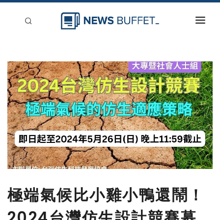
回到首頁
新聞稿分類
登入
刊登
極端氣候比小雞小鴨還鬧！
2024台灣仿生設計競賽募