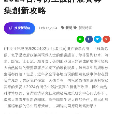
集創新攻略
Feb 17,2024
新聞
新聞時事
推廣新聞稿
(中央社訊息服務20240217 14:01:25)身在寶島台灣，「極端氣
候」似乎是政府政策與環保人士的倡議語言，除非遇到缺水、淹
水、斷電、土石流、糧食貴，否則那些因人類造成的環境汙染與
大自然輪迴的聖嬰影響所加總下的暖化現象，離日常生活與學校
生活都好遠！但是，近年來全球各地出現的極端氣候事件都在對
我們洩題，告訴我們僅靠「天佑台灣」的祝願恐怕無法應對突如
其來的天災！2024台灣仿生設計競賽在新北市政府、國立自然
科學博物館、台灣經濟研究社永續發展政策研究中心的支持下，
徵求大專青年與新創團隊、高中職學生與大自然合作，提出面對
「極端氣候的仿生適應策略」，期能共同應對氣候衝擊！