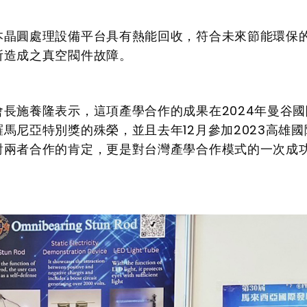
本晶圓處理設備平台具有熱能回收，符合未來節能環保
所造成之真空閥件故障。
會長施養隆表示，這項產學合作的成果在
2024
年曼谷國
羅馬尼亞特別獎的殊榮，並且去年
12
月
參加
2023
高雄國
對兩者合作的肯定，更是對台灣產學合作模式的一次成