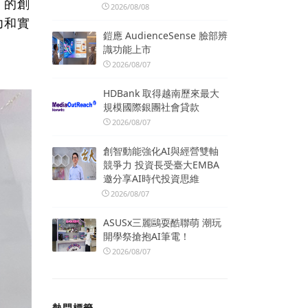
」的創
2026/08/08
力和實
鎧應 AudienceSense 臉部辨
識功能上市
2026/08/07
HDBank 取得越南歷來最大
規模國際銀團社會貸款
2026/08/07
創智動能強化AI與經營雙軸
競爭力 投資長受臺大EMBA
邀分享AI時代投資思維
2026/08/07
ASUSx三麗鷗耍酷聯萌 潮玩
開學祭搶抱AI筆電！
2026/08/07
熱門標籤