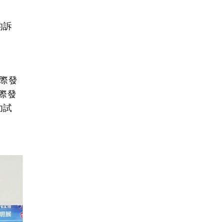
的訴
際發
際發
功試