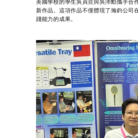
美國學校的學生
吳貞霓與吳沛勳
攜手合
新作品。這項作品不僅體現了瀚鈞公司
踐能力的成果。