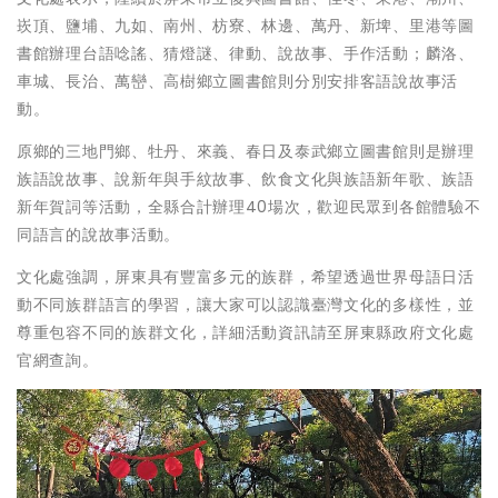
崁頂、鹽埔、九如、南州、枋寮、林邊、萬丹、新埤、里港等圖
書館辦理台語唸謠、猜燈謎、律動、說故事、手作活動；麟洛、
車城、長治、萬巒、高樹鄉立圖書館則分別安排客語說故事活
動。
原鄉的三地門鄉、牡丹、來義、春日及泰武鄉立圖書館則是辦理
族語說故事、說新年與手紋故事、飲食文化與族語新年歌、族語
新年賀詞等活動，全縣合計辦理40場次，歡迎民眾到各館體驗不
同語言的說故事活動。
文化處強調，屏東具有豐富多元的族群，希望透過世界母語日活
動不同族群語言的學習，讓大家可以認識臺灣文化的多樣性，並
尊重包容不同的族群文化，詳細活動資訊請至屏東縣政府文化處
官網查詢。