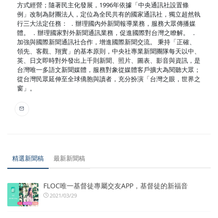
方式經營；隨著民主化發展，1996年依據「中央通訊社設置條
例」改制為財團法人，定位為全民共有的國家通訊社，獨立超然執
行三大法定任務： ．辦理國內外新聞報導業務，服務大眾傳播媒
體。 ．辦理國家對外新聞通訊業務，促進國際對台灣之瞭解。 ．
加強與國際新聞通訊社合作，增進國際新聞交流。 秉持「正確、
領先、客觀、翔實」的基本原則，中央社專業新聞團隊每天以中、
英、日文即時對外發出上千則新聞、照片、圖表、影音與資訊，是
台灣唯一多語文新聞媒體，服務對象從媒體客戶擴大為閱聽大眾；
從台灣民眾延伸至全球僑胞與讀者，充分扮演「台灣之眼，世界之
窗」。
精選新聞稿
最新新聞稿
FLOC唯一基督徒專屬交友APP，基督徒的新福音
2021/03/29