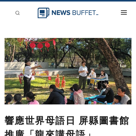
回到首頁
新聞稿分類
登入
刊登
響應世界母語日 屏縣圖書館
推廣「龍來講母語」