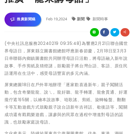
Feb 19,2024
新聞
新聞時事
推廣新聞稿
(中央社訊息服務20240219 09:35:48)為響應2月21日聯合國世
界母語日，屏東縣立圖書館總館呼應新春節慶，2月18日至3月3
日串聯縣內鄉鎮圖書館共同辦理母語日活動，將母語融入新年說
故事、手作剪紙及猜燈謎，鼓勵親子將台灣台語、客語、原住民
語運用在生活中，感受母語豐富的多元內涵。
屏東總圖18日在戶外草地辦理「逐家歡喜過新年」親子闖關活
動，包含奇樂龍龍、說ㄟ。龍好聽、龍手轉運、龍會貫通、好運
攏佇遮等5關，以繪本說故事、唸歌謠、剪紙、旋轉輪盤、翻翻
卡等互動遊戲方式鼓勵親子說台語新年吉祥話、歇後語等，闖關
成功還有戳戳樂遊戲，讓參與的民眾在過程中增進對母語的認
識，也鼓勵家庭說母語。
文化處表示，陸續於屏東市立復興圖書館、佳冬、東港、潮州、