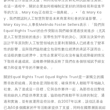
參與者合作並提供支援，再到現在專注於孵化和試點最佳實務。
在這一過程中，關於企業如何積極制定更好的消除歧視和促進平
等的方法，Mary Kay正在樹立一個典範。」 • 「在 Mary Ka
y，我們體認到人工智慧對塑造未來商業和社會的深遠影響。」
Mary Kay Inc.人事長Melinda Foster Sellers表示：「我們與
Equal Rights Trust的合作突顯出我們確保透過技術進步（尤其
是人工智慧技術的進步）宣導性別平等的決心。演算法決策中的
設計平等原則對人工智慧領域的主要利害關係人已經產生了變革
性的影響，這與我們協助建立包容性數位經濟的承諾不謀而合，
在這樣的數位經濟中，女性企業家可以在沒有偏見或障礙的情況
下取得卓越成就。這種夥伴關係反映了我們在各個領域賦予婦女
權力和促進平等的不懈使命。」
關於Equal Rights Trust Equal Rights Trust是一家獨立的國
際非政府組織，其使命是消除歧視，確保所有人都能平等地融入
社會。為了達成這一目標，它與合作夥伴一起，為那些在抗擊歧
視前線的人們提供專業支援，協助他們推動平等法律的制定、通
過和實施，並有效運用這些法律。自2007年以來，該信託基金
已為50多個國家的平等活動家提供了支援，同時在國際層面就綜