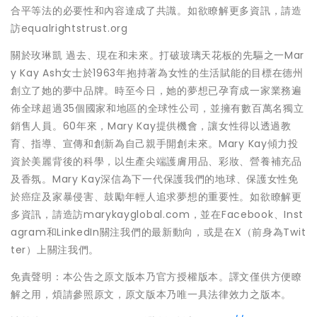
合平等法的必要性和內容達成了共識。如欲瞭解更多資訊，請造
訪equalrightstrust.org
關於玫琳凱 過去、現在和未來。打破玻璃天花板的先驅之一Mar
y Kay Ash女士於1963年抱持著為女性的生活賦能的目標在德州
創立了她的夢中品牌。時至今日，她的夢想已孕育成一家業務遍
佈全球超過35個國家和地區的全球性公司，並擁有數百萬名獨立
銷售人員。60年來，Mary Kay提供機會，讓女性得以透過教
育、指導、宣傳和創新為自己親手開創未來。Mary Kay傾力投
資於美麗背後的科學，以生產尖端護膚用品、彩妝、營養補充品
及香氛。Mary Kay深信為下一代保護我們的地球、保護女性免
於癌症及家暴侵害、鼓勵年輕人追求夢想的重要性。如欲瞭解更
多資訊，請造訪marykayglobal.com，並在Facebook、Inst
agram和LinkedIn關注我們的最新動向，或是在X（前身為Twit
ter）上關注我們。
免責聲明：本公告之原文版本乃官方授權版本。譯文僅供方便瞭
解之用，煩請參照原文，原文版本乃唯一具法律效力之版本。