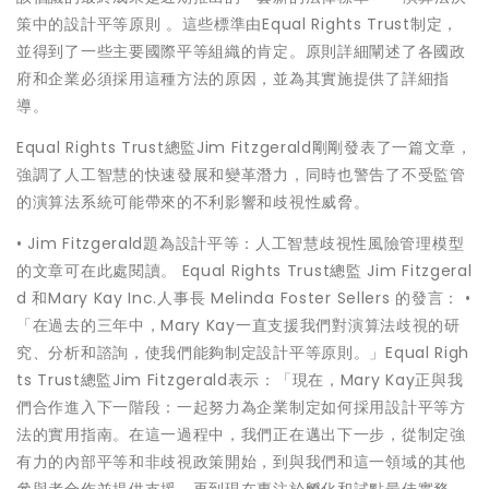
策中的設計平等原則 。這些標準由Equal Rights Trust制定，
並得到了一些主要國際平等組織的肯定。原則詳細闡述了各國政
府和企業必須採用這種方法的原因，並為其實施提供了詳細指
導。
Equal Rights Trust總監Jim Fitzgerald剛剛發表了一篇文章，
強調了人工智慧的快速發展和變革潛力，同時也警告了不受監管
的演算法系統可能帶來的不利影響和歧視性威脅。
• Jim Fitzgerald題為設計平等：人工智慧歧視性風險管理模型
的文章可在此處閱讀。 Equal Rights Trust總監 Jim Fitzgeral
d 和Mary Kay Inc.人事長 Melinda Foster Sellers 的發言： •
「在過去的三年中，Mary Kay一直支援我們對演算法歧視的研
究、分析和諮詢，使我們能夠制定設計平等原則。」Equal Righ
ts Trust總監Jim Fitzgerald表示：「現在，Mary Kay正與我
們合作進入下一階段：一起努力為企業制定如何採用設計平等方
法的實用指南。在這一過程中，我們正在邁出下一步，從制定強
有力的內部平等和非歧視政策開始，到與我們和這一領域的其他