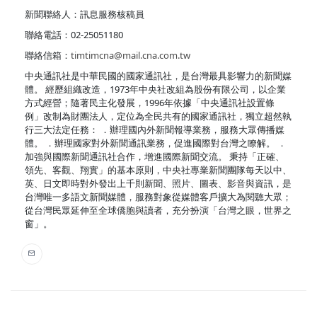
新聞聯絡人：訊息服務核稿員
聯絡電話：02-25051180
聯絡信箱：
timtimcna@mail.cna.com.tw
中央通訊社是中華民國的國家通訊社，是台灣最具影響力的新聞媒
體。 經歷組織改造，1973年中央社改組為股份有限公司，以企業
方式經營；隨著民主化發展，1996年依據「中央通訊社設置條
例」改制為財團法人，定位為全民共有的國家通訊社，獨立超然執
行三大法定任務： ．辦理國內外新聞報導業務，服務大眾傳播媒
體。 ．辦理國家對外新聞通訊業務，促進國際對台灣之瞭解。 ．
加強與國際新聞通訊社合作，增進國際新聞交流。 秉持「正確、
領先、客觀、翔實」的基本原則，中央社專業新聞團隊每天以中、
英、日文即時對外發出上千則新聞、照片、圖表、影音與資訊，是
台灣唯一多語文新聞媒體，服務對象從媒體客戶擴大為閱聽大眾；
從台灣民眾延伸至全球僑胞與讀者，充分扮演「台灣之眼，世界之
窗」。