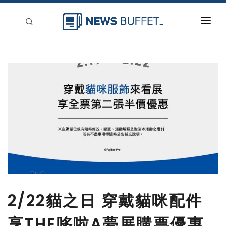
回到首頁
新聞稿分類
登入
刊登
2/22貓之日 穿戴貓咪配件
享THE哆啦A夢展購票優惠