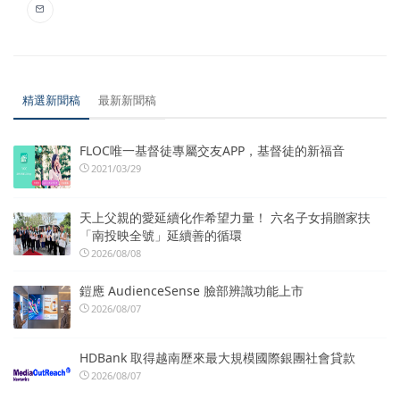
精選新聞稿
最新新聞稿
FLOC唯一基督徒專屬交友APP，基督徒的新福音
2021/03/29
天上父親的愛延續化作希望力量！ 六名子女捐贈家扶
「南投映全號」延續善的循環
2026/08/08
鎧應 AudienceSense 臉部辨識功能上市
2026/08/07
HDBank 取得越南歷來最大規模國際銀團社會貸款
2026/08/07