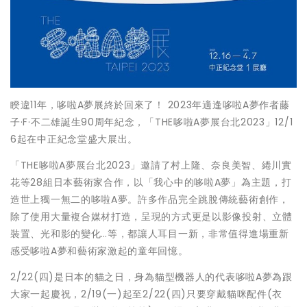
睽違11年，哆啦A夢展終於回來了！ 2023年適逢哆啦A夢作者藤
子·F·不二雄誕生90周年紀念，「THE哆啦A夢展台北2023」12/1
6起在中正紀念堂盛大展出。
「THE哆啦A夢展台北2023」邀請了村上隆、奈良美智、綣川實
花等28組日本藝術家合作，以「我心中的哆啦A夢」為主題，打
造世上獨一無二的哆啦A夢。許多作品完全跳脫傳統藝術創作，
除了使用大量複合媒材打造，呈現的方式更是以影像投射、立體
裝置、光和影的變化…等，都讓人耳目一新，非常值得進場重新
感受哆啦A夢和藝術家激起的童年回憶。
2/22(四)是日本的貓之日，身為貓型機器人的代表哆啦A夢為跟
大家一起慶祝，2/19(一)起至2/22(四)只要穿戴貓咪配件(衣