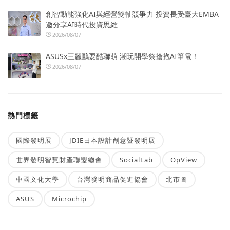
創智動能強化AI與經營雙軸競爭力 投資長受臺大EMBA
邀分享AI時代投資思維
2026/08/07
ASUSx三麗鷗耍酷聯萌 潮玩開學祭搶抱AI筆電！
2026/08/07
熱門標籤
國際發明展
JDIE日本設計創意暨發明展
世界發明智慧財產聯盟總會
SocialLab
OpView
中國文化大學
台灣發明商品促進協會
北市圖
ASUS
Microchip