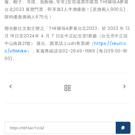
服、帽子、耳環、裝飾物…等等)至現場票亭購買 THE哆啦A夢展
台北2023 展覽門票，即享第2人半價優惠！(原價兩人900元)，
限時優惠價兩人675元！
聯合數位文創主辦之「THE哆啦A夢展台北2023」於 2023 年 12
月 16日至2024年 4 月 7 日在中正紀念堂1展廳（台北市中正區
中山南路21號） 展出。購票請上udn售票網（
https://reurl.c
c/v6Mvke
）；客服專線請洽02-2649-1689 (每日09:00~18:
00)。