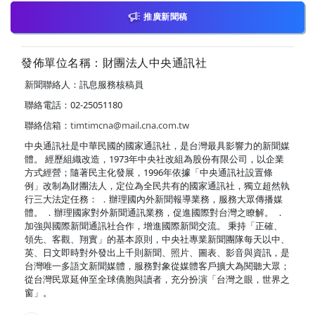
推廣新聞稿
發佈單位名稱：財團法人中央通訊社
新聞聯絡人：訊息服務核稿員
聯絡電話：02-25051180
聯絡信箱：
timtimcna@mail.cna.com.tw
中央通訊社是中華民國的國家通訊社，是台灣最具影響力的新聞媒
體。 經歷組織改造，1973年中央社改組為股份有限公司，以企業
方式經營；隨著民主化發展，1996年依據「中央通訊社設置條
例」改制為財團法人，定位為全民共有的國家通訊社，獨立超然執
行三大法定任務： ．辦理國內外新聞報導業務，服務大眾傳播媒
體。 ．辦理國家對外新聞通訊業務，促進國際對台灣之瞭解。 ．
加強與國際新聞通訊社合作，增進國際新聞交流。 秉持「正確、
領先、客觀、翔實」的基本原則，中央社專業新聞團隊每天以中、
英、日文即時對外發出上千則新聞、照片、圖表、影音與資訊，是
台灣唯一多語文新聞媒體，服務對象從媒體客戶擴大為閱聽大眾；
從台灣民眾延伸至全球僑胞與讀者，充分扮演「台灣之眼，世界之
窗」。