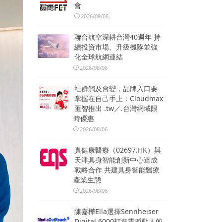
會
2026/08/06
聯合航空深耕台灣40週年 持
續投資市場、升級機隊並強
化全球航網連結
2026/08/06
社群觸及會變，品牌入口要
掌握在自己手上：Cloudmax
匯智推出 .tw／.台灣網域限
時優惠
2026/08/06
真健康醫療（02697.HK）與
天津具身智能創新中心達成
戰略合作 共建具身智能醫療
產業生態
2026/08/06
陳嘉樺Ella選擇Sennheiser
Digital 6000打造震撼動人的