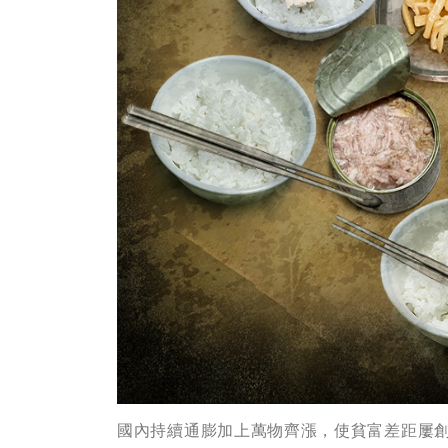
國內持續通膨加上萬物齊漲，使貧富差距屢