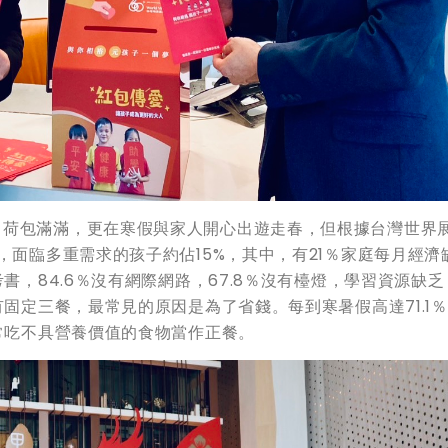
、荷包滿滿，更在寒假與家人開心出遊走春，但根據台灣世界
，面臨多重需求的孩子約佔15%，其中，有21％家庭每月經濟
書，84.6％沒有網際網路，67.8％沒有檯燈，學習資源缺乏
有固定三餐，最常見的原因是為了省錢。每到寒暑假高達71.1
經常吃不具營養價值的食物當作正餐。