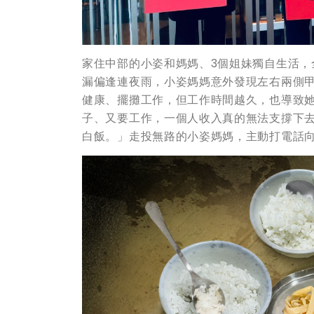
家住中部的小姿和媽媽、3個姐妹獨自生活
漏偏逢連夜雨，小姿媽媽意外發現左右兩側
健康、擺攤工作，但工作時間越久，也導致
子、又要工作，一個人收入真的無法支撐下
白飯。」走投無路的小姿媽媽，主動打電話