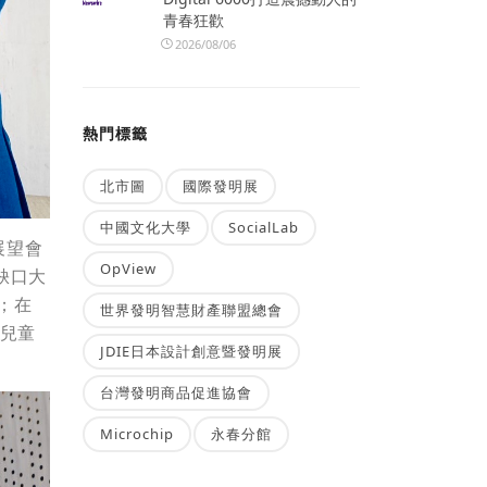
青春狂歡
2026/08/06
熱門標籤
北市圖
國際發明展
中國文化大學
SocialLab
展望會
OpView
缺口大
；在
世界發明智慧財產聯盟總會
％兒童
JDIE日本設計創意暨發明展
台灣發明商品促進協會
Microchip
永春分館