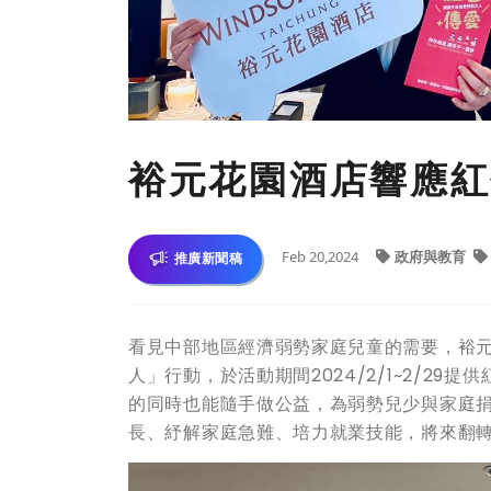
裕元花園酒店響應紅
Feb 20,2024
政府與教育
推廣新聞稿
看見中部地區經濟弱勢家庭兒童的需要，裕
人」行動，於活動期間2024/2/1~2/2
的同時也能隨手做公益，為弱勢兒少與家庭
長、紓解家庭急難、培力就業技能，將來翻