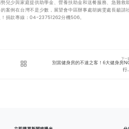
弱勢兒少與家庭提供助學金、營養扶助金和送餐服務、急難救
姿的案例在台灣不是少數，展望會中區辦事處胡婉雯處長籲請
款專線：04-23751262分機506。
下一
別當健身房的不速之客！6大健身房N
行..
立即購買新聞稿曝光
分