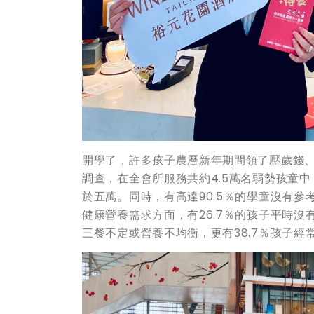
開學了，許多孩子農曆新年期間領了壓歲錢
調查，在全會所服務共約4.5萬名弱勢孩童中
於五萬。同時，有高達90.5％的學童沒有參考
健康營養需求方面，有26.7％的孩子平時沒
三餐不定或營養不均衡，更有38.7％孩子