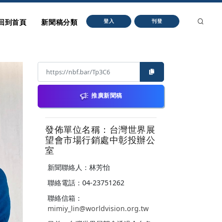
回到首頁
新聞稿分類
登入
刊登
推廣新聞稿
發佈單位名稱：台灣世界展
望會市場行銷處中彰投辦公
室
新聞聯絡人：林芳怡
聯絡電話：04-23751262
聯絡信箱：
mimiy_lin@worldvision.org.tw