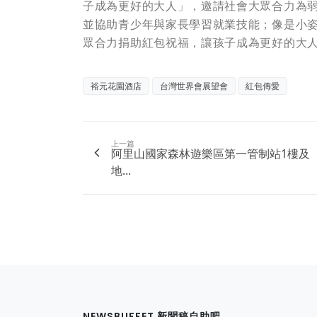
子成為更好的大人」，邀請社會大眾合力為
並協助青少年與家長學習就業技能；像是小
眾合力捐助紅包祝福，讓孩子成為更好的大人！捐
裕元花園酒店
台灣世界會展望會
紅包傳愛
上一篇
阿里山國家森林遊樂區第一管制站1樓及
地...
NEWSBUFFET 新聞稿自助吧