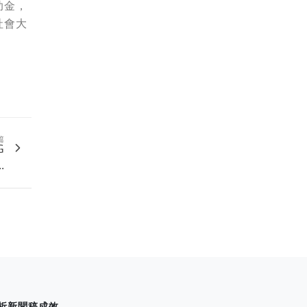
助金，
社會大
篇
G
.
析新聞稿成效