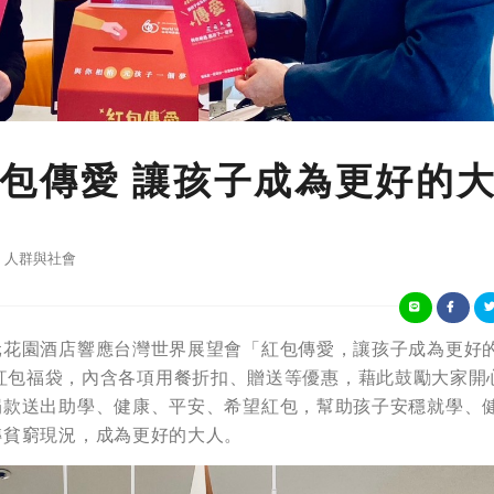
包傳愛 讓孩子成為更好的
人群與社會
元花園酒店響應台灣世界展望會「紅包傳愛，讓孩子成為更好
9提供紅包福袋，內含各項用餐折扣、贈送等優惠，藉此鼓勵大家開
捐款送出助學、健康、平安、希望紅包，幫助孩子安穩就學、
轉貧窮現況，成為更好的大人。