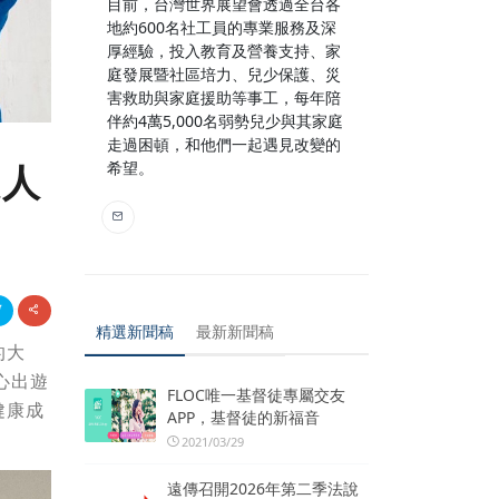
目前，台灣世界展望會透過全台各
地約600名社工員的專業服務及深
厚經驗，投入教育及營養支持、家
庭發展暨社區培力、兒少保護、災
害救助與家庭援助等事工，每年陪
伴約4萬5,000名弱勢兒少與其家庭
走過困頓，和他們一起遇見改變的
希望。
大人
精選新聞稿
最新新聞稿
的大
心出遊
FLOC唯一基督徒專屬交友
健康成
APP，基督徒的新福音
2021/03/29
遠傳召開2026年第二季法說