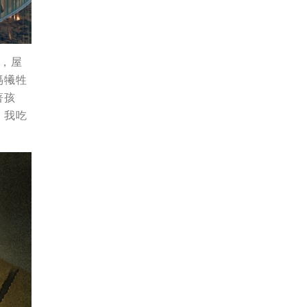
，屋
媽犧牲
著孩
，我吃