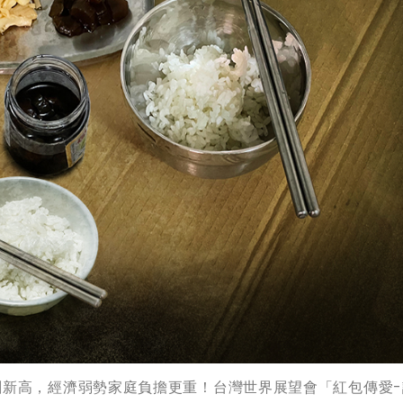
創新高，經濟弱勢家庭負擔更重！台灣世界展望會「紅包傳愛-