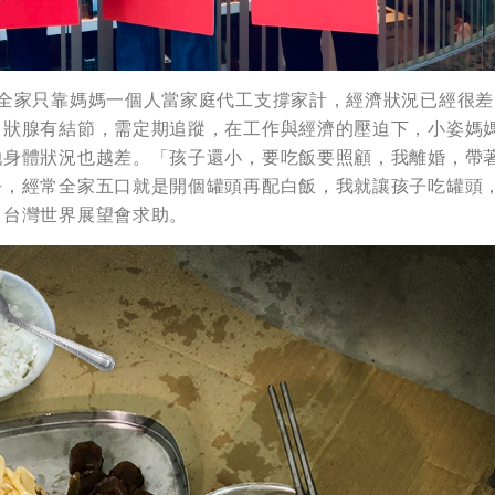
，全家只靠媽媽一個人當家庭代工支撐家計，經濟狀況已經很差
甲狀腺有結節，需定期追蹤，在工作與經濟的壓迫下，小姿媽
她身體狀況也越差。「孩子還小，要吃飯要照顧，我離婚，帶
去，經常全家五口就是開個罐頭再配白飯，我就讓孩子吃罐頭
向台灣世界展望會求助。