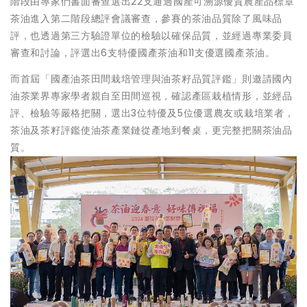
階段由專家們書面審查選出22支通過國產可溯源優質農產品標章
茶油進入第二階段總評會議審查，參賽的茶油品質除了風味品
評，也透過第三方驗證單位的檢驗以確保品質，並經過專業委員
審查和討論，評選出6支特優國產茶油和11支優選國產茶油。
而首屆「國產油茶田間栽培管理與油茶籽品質評鑑」則邀請國內
油茶業界專家學者親自至田間巡視，確認產區栽植情形，並經品
評、檢驗等嚴格把關，選出3位特優及5位優選農友或栽培業者，
茶油及茶籽評鑑使油茶產業鏈從產地到餐桌，更完整把關茶油品
質。