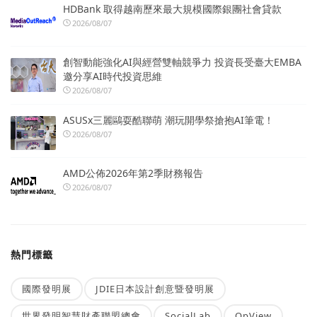
HDBank 取得越南歷來最大規模國際銀團社會貸款
2026/08/07
創智動能強化AI與經營雙軸競爭力 投資長受臺大EMBA
邀分享AI時代投資思維
2026/08/07
ASUSx三麗鷗耍酷聯萌 潮玩開學祭搶抱AI筆電！
2026/08/07
AMD公佈2026年第2季財務報告
2026/08/07
熱門標籤
國際發明展
JDIE日本設計創意暨發明展
世界發明智慧財產聯盟總會
SocialLab
OpView