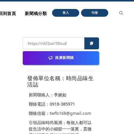
回到首頁
新聞稿分類
登入
刊登
推廣新聞稿
發佈單位名稱：時尚品味生
活誌
新聞聯絡人：李婉如
聯絡電話：0918-385971
聯絡信箱：
twfls168@gmail.com
引領品味時尚風潮；每個人都可以
從生活中的小細節一一落實，貫徹