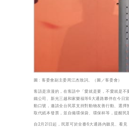
圖 : 客委會副主委周江杰致詞。（圖／客委會）
客語是浪漫的，在客語中「愛就是要，不愛就是不要
鐵公司、新光三越和家樂福等6大通路夥伴在今日
動口號，邀請全台民眾支持對動物友善行動、選擇
取代紙本發票，並自備環保袋、環保杯等，提醒民
自2月21日起，民眾可於全臺6大通路內聽見、看