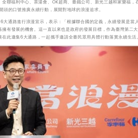
：全聯福利中心、茶湯會、OK超商、臺鐵公司、新光三越和家樂福，
為開頭的口號推廣永續行動，展開對地球的浪漫追求。
攜手6大通路進行浪漫宣示，表示：「根據聯合國的定義，永續發展是當
孫擁有發展的機會。這一直以來也是政府的發展目標，作為臺灣第二
興在此邀集6大通路，一起攜手邀請全臺民眾用具體行動落實永續生活