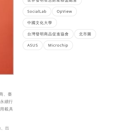
SocialLab
OpView
中國文化大學
台灣發明商品促進協會
北市圖
ASUS
Microchip
商、臺
自永續行
、用載具
勤、出