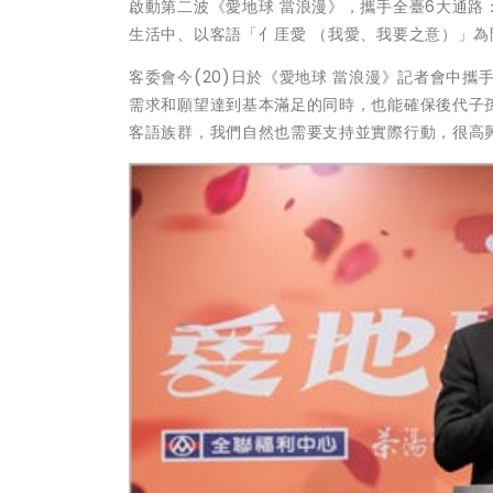
啟動第二波《愛地球 當浪漫》，攜手全臺6大通路
生活中、以客語「亻厓愛 （我愛、我要之意）」
客委會今(20)日於《愛地球 當浪漫》記者會中
需求和願望達到基本滿足的同時，也能確保後代子
客語族群，我們自然也需要支持並實際行動，很高