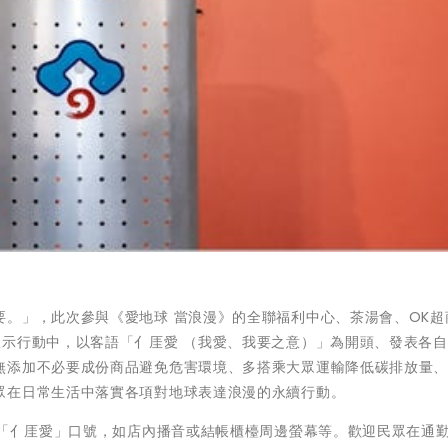
。」，此次參與《愛地球 當浪漫》的全聯福利中心、茶湯會、OK超
宣示行動中，以客語「亻厓愛 （我愛、我要之意）」為開頭、發表各
無添加不必要成份商品避免危害環境、多搭乘大眾運輸降低碳排放量
眾在日常生活中落實各項對地球表達浪漫的永續行動。
見「亻厓愛」口號，如店內播音或結帳櫃檯周邊螢幕等。歡迎民眾在通