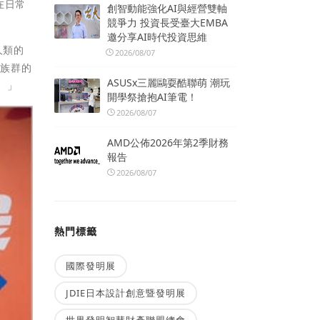
在日常
創智動能強化AI與經營雙軸
競爭力 投資長受臺大EMBA
邀分享AI時代投資思維
人類的
2026/08/07
大族群的
ASUSx三麗鷗耍酷聯萌 潮玩
。」
開學祭搶抱AI筆電！
2026/08/07
AMD公佈2026年第2季財務
報告
2026/08/07
熱門標籤
國際發明展
JDIE日本設計創意暨發明展
世界發明智慧財產聯盟總會