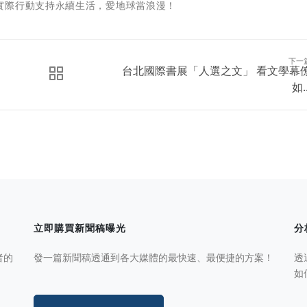
實際行動支持永續生活，愛地球當浪漫！
下一
台北國際書展「人選之文」 看文學幕
如..
立即購買新聞稿曝光
分
者的
發一篇新聞稿透通到各大媒體的最快速、最便捷的方案！
透
如