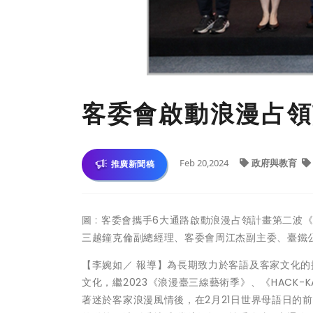
客委會啟動浪漫占領
Feb 20,2024
政府與教育
推廣新聞稿
圖 : 客委會攜手6大通路啟動浪漫占領計畫第二波
三越鐘克倫副總經理、客委會周江杰副主委、臺鐵
【李婉如／ 報導】為長期致力於客語及客家文化
文化，繼2023《浪漫臺三線藝術季》、《HACK-K
著迷於客家浪漫風情後，在2月21日世界母語日的前