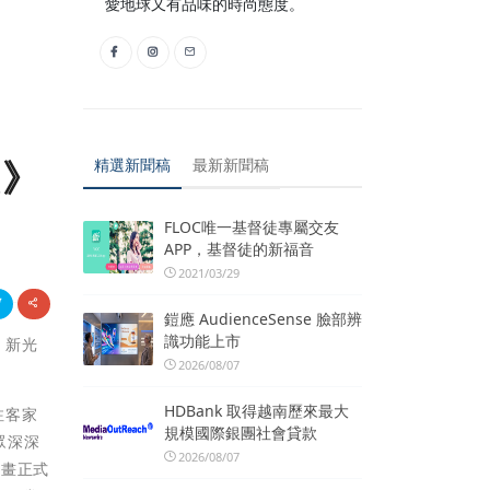
愛地球又有品味的時尚態度。
漫》
精選新聞稿
最新新聞稿
FLOC唯一基督徒專屬交友
APP，基督徒的新福音
2021/03/29
鎧應 AudienceSense 臉部辨
識功能上市
、新光
2026/08/07
HDBank 取得越南歷來最大
注客家
規模國際銀團社會貸款
眾深深
2026/08/07
計畫正式