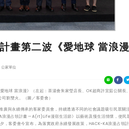
計畫第二波《愛地球 當浪
公家單位
《愛地球 當浪漫》（左起：茶湯會朱家瑩店長、OK超商許宜茹公關長
公司劉雙火。（圖／客委會）
的推廣與永續傳承的客家委員會，持續透過不同的社會議題吸引民眾關
A浪漫占領計畫 — A(rt)Life漫宿生活節》以藝術及慢生活情懷，使民
夕，客委會今宣布，為落實政府永續發展政策，HACK-KA浪漫占領