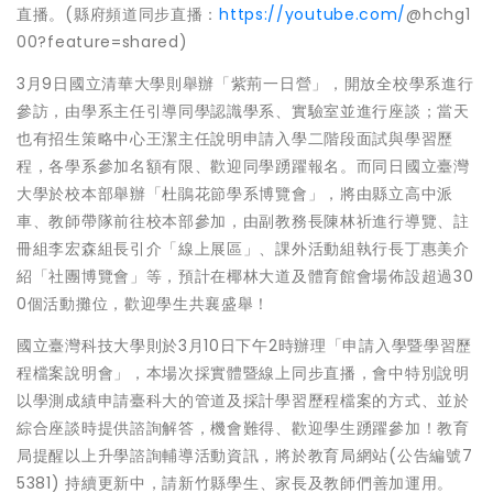
直播。(縣府頻道同步直播：
https://youtube.com/
@hchg1
00?feature=shared)
3月9日國立清華大學則舉辦「紫荊一日營」，開放全校學系進行
參訪，由學系主任引導同學認識學系、實驗室並進行座談；當天
也有招生策略中心王潔主任說明申請入學二階段面試與學習歷
程，各學系參加名額有限、歡迎同學踴躍報名。而同日國立臺灣
大學於校本部舉辦「杜鵑花節學系博覽會」，將由縣立高中派
車、教師帶隊前往校本部參加，由副教務長陳林祈進行導覽、註
冊組李宏森組長引介「線上展區」、課外活動組執行長丁惠美介
紹「社團博覽會」等，預計在椰林大道及體育館會場佈設超過30
0個活動攤位，歡迎學生共襄盛舉！
國立臺灣科技大學則於3月10日下午2時辦理「申請入學暨學習歷
程檔案說明會」，本場次採實體暨線上同步直播，會中特別說明
以學測成績申請臺科大的管道及採計學習歷程檔案的方式、並於
綜合座談時提供諮詢解答，機會難得、歡迎學生踴躍參加！教育
局提醒以上升學諮詢輔導活動資訊，將於教育局網站(公告編號7
5381) 持續更新中，請新竹縣學生、家長及教師們善加運用。