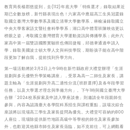
教育局長楊郡慈提到，去(112)年底大學「特殊選才」錄取結果近
期已全數放榜，新竹縣表現出色！六家高中應屆高三生吳冠霆錄
取國立臺灣大學數學系及國立清華大學數學系，林榆溱錄取國立
中央大學客家語文暨社會科學學系；湖口高中體育班陳映佑更以
榜眼之姿，考取國立臺灣體育大學運動資訊與傳播學系；此外六
家高中第一屆雙語國際實驗班也傳回捷報，邱德聿通過申請入
學，錄取美國波士頓大學人文與科技學院，期盼孩子能在高中階
段更加了解自我，提前找到升學方向。
第一場活動將於3月2日上午9時在新竹縣政府大禮堂辦理「生涯
規劃與多元優勢升學策略講座」，受眾為高一二師生及家長，講
題主軸為「生涯規劃與升高二適性分流(班群選擇)及各年段學習
任務，以及大學選才理念與準備方向」。下午1時與國立臺灣大學
合辦「2024校系探索及申請入學座談會」則邀請全年段親師生
參與，內容為認識臺大各學院科系招生與課程重點，該場次綜合
座談將以現場高三學生及家長提問為優先。大禮堂可容納約800
人座位，現場除提供新竹地區高級中等學校的師生及家長參加
外，也歡迎其他縣市師生及家長蒞臨，如不克前往，可上網觀看