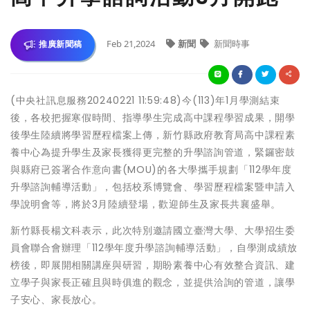
Feb 21,2024
新聞
新聞時事
推廣新聞稿
(中央社訊息服務20240221 11:59:48)今(113)年1月學測結束
後，各校把握寒假時間、指導學生完成高中課程學習成果，開學
後學生陸續將學習歷程檔案上傳，新竹縣政府教育局高中課程素
養中心為提升學生及家長獲得更完整的升學諮詢管道，緊鑼密鼓
與縣府已簽署合作意向書(MOU)的各大學攜手規劃「112學年度
升學諮詢輔導活動」，包括校系博覽會、學習歷程檔案暨申請入
學說明會等，將於3月陸續登場，歡迎師生及家長共襄盛舉。
新竹縣長楊文科表示，此次特別邀請國立臺灣大學、大學招生委
員會聯合會辦理「112學年度升學諮詢輔導活動」，自學測成績放
榜後，即展開相關講座與研習，期盼素養中心有效整合資訊、建
立學子與家長正確且與時俱進的觀念，並提供洽詢的管道，讓學
子安心、家長放心。