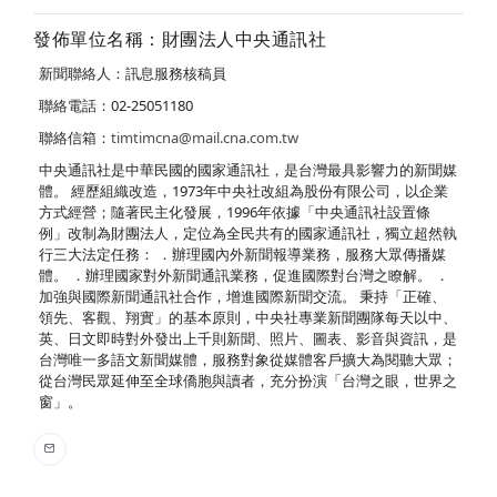
發佈單位名稱：財團法人中央通訊社
新聞聯絡人：訊息服務核稿員
聯絡電話：02-25051180
聯絡信箱：
timtimcna@mail.cna.com.tw
中央通訊社是中華民國的國家通訊社，是台灣最具影響力的新聞媒
體。 經歷組織改造，1973年中央社改組為股份有限公司，以企業
方式經營；隨著民主化發展，1996年依據「中央通訊社設置條
例」改制為財團法人，定位為全民共有的國家通訊社，獨立超然執
行三大法定任務： ．辦理國內外新聞報導業務，服務大眾傳播媒
體。 ．辦理國家對外新聞通訊業務，促進國際對台灣之瞭解。 ．
加強與國際新聞通訊社合作，增進國際新聞交流。 秉持「正確、
領先、客觀、翔實」的基本原則，中央社專業新聞團隊每天以中、
英、日文即時對外發出上千則新聞、照片、圖表、影音與資訊，是
台灣唯一多語文新聞媒體，服務對象從媒體客戶擴大為閱聽大眾；
從台灣民眾延伸至全球僑胞與讀者，充分扮演「台灣之眼，世界之
窗」。