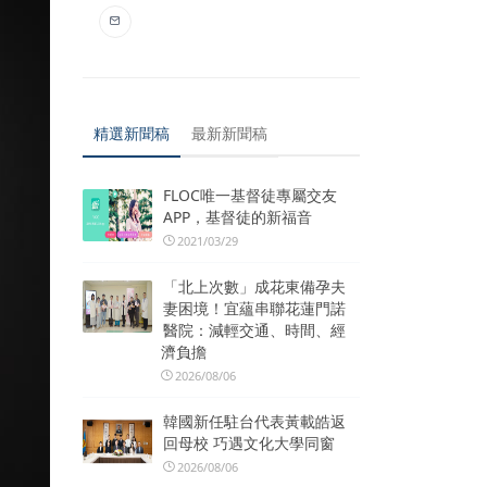
精選新聞稿
最新新聞稿
FLOC唯一基督徒專屬交友
APP，基督徒的新福音
2021/03/29
「北上次數」成花東備孕夫
妻困境！宜蘊串聯花蓮門諾
醫院：減輕交通、時間、經
濟負擔
2026/08/06
韓國新任駐台代表黃載皓返
回母校 巧遇文化大學同窗
2026/08/06