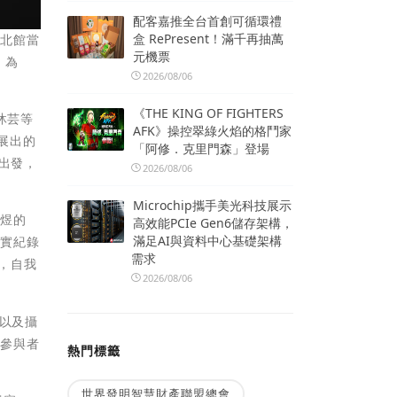
配客嘉推全台首創可循環禮
盒 RePresent！滿千再抽萬
臺北館當
元機票
」為
2026/08/06
《THE KING OF FIGHTERS
沐芸等
AFK》操控翠綠火焰的格鬥家
展出的
「阿修．克里門森」登場
出發，
2026/08/06
Microchip攜手美光科技展示
元煜的
高效能PCIe Gen6儲存架構，
滿足AI與資料中心基礎架構
寫實紀錄
需求
，自我
2026/08/06
，以及攝
領參與者
熱門標籤
世界發明智慧財產聯盟總會