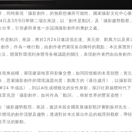
界，同時展現「攝影創作」的無窮想像與可能性。國家攝影文化中心
24日及3月9日舉辦二場次座談，以「創作是動詞」及「攝影趨勢觀察
力分享，引領參與者進一步認識攝影創作的奧妙之處。
創作是動詞」座談，將於2月24日邀請張志達、黃元煜、劉萬方以及黃
影創作」作為一種行動，由創作者們展現各自獨特的觀點；本次展覽所
同技法，開展對環境到身體等各種議題的關注，表現創作者們由自身創作
維視角組構，展現建築地景與影像交疊，如同回憶般的未竟狀態；黃
象，思索攝影創作的環境議題向度；劉萬方的《過往歲月》，以攝影
#24 半成品》，則以AI生成標籤化的女性身影，探討社群媒體時代下
觀眾見證「攝影創作」如何作為「動詞」，映射世界的豐富姿態！
日的「攝影趨勢觀照」座談，邀請本屆全國美展攝影類評審劉振祥先生
所體現的創作流變及趨勢；透過對於本次展出作品的梳理與觀察，帶
現手法的脈動。