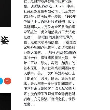
社，是台灣最具影響力的新聞媒
體。 經歷組織改造，1973年中央
社改組為股份有限公司，以企業方
式經營；隨著民主化發展，1996年
依據「中央通訊社設置條例」改制
為財團法人，定位為全民共有的國
家通訊社，獨立超然執行三大法定
任務： ．辦理國內外新聞報導業
種姿
務，服務大眾傳播媒體。 ．辦理國
家對外新聞通訊業務，促進國際對
台灣之瞭解。 ．加強與國際新聞通
訊社合作，增進國際新聞交流。 秉
持「正確、領先、客觀、翔實」的
基本原則，中央社專業新聞團隊每
天以中、英、日文即時對外發出上
千則新聞、照片、圖表、影音與資
訊，是台灣唯一多語文新聞媒體，
服務對象從媒體客戶擴大為閱聽大
眾；從台灣民眾延伸至全球僑胞與
讀者，充分扮演「台灣之眼，世界
之窗」。