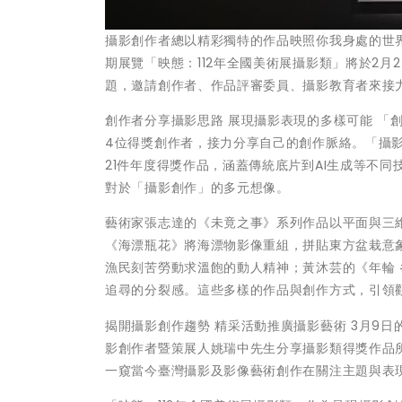
攝影創作者總以精彩獨特的作品映照你我身處的世
期展覽「映態：112年全國美術展攝影類」將於2月
題，邀請創作者、作品評審委員、攝影教育者來接
創作者分享攝影思路 展現攝影表現的多樣可能 「
4位得獎創作者，接力分享自己的創作脈絡。「攝
21件年度得獎作品，涵蓋傳統底片到AI生成等不
對於「攝影創作」的多元想像。
藝術家張志達的《未竟之事》系列作品以平面與三
《海漂瓶花》將海漂物影像重組，拼貼東方盆栽意
漁民刻苦勞動求溫飽的動人精神；黃沐芸的《年輪 
追尋的分裂感。這些多樣的作品與創作方式，引領
揭開攝影創作趨勢 精采活動推廣攝影藝術 3月9
影創作者暨策展人姚瑞中先生分享攝影類得獎作品
一窺當今臺灣攝影及影像藝術創作在關注主題與表