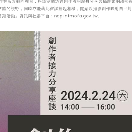
創作豐富景觀的舞台，座談活動透過創作者的親身分享與攝影家的趨勢
立體的視野，同時亦能藉此嘗試拾起相機，開始以攝影創作映射自己
」資訊與社群平台：ncpi.ntmofa.gov.tw。