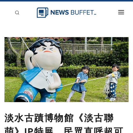
回到首頁
新聞稿分類
登入
刊登
淡水古蹟博物館《淡古聯
萌》IP特展 民眾直呼超可