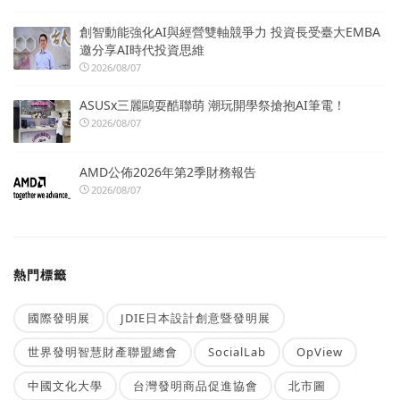
創智動能強化AI與經營雙軸競爭力 投資長受臺大EMBA
邀分享AI時代投資思維
2026/08/07
ASUSx三麗鷗耍酷聯萌 潮玩開學祭搶抱AI筆電！
2026/08/07
AMD公佈2026年第2季財務報告
2026/08/07
熱門標籤
國際發明展
JDIE日本設計創意暨發明展
世界發明智慧財產聯盟總會
SocialLab
OpView
中國文化大學
台灣發明商品促進協會
北市圖