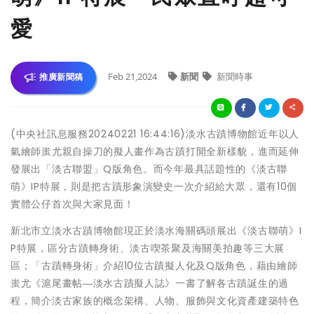
愛
Feb 21,2024
新聞
新聞時事
推廣新聞稿
(中央社訊息服務20240221 16:44:16)淡水古蹟博物館近年以人
氣繪師蚩尤親自操刀的擬人畫作為古蹟打開全新樣貌，進而延伸
發展出「淡古聯盟」Q版角色。而今年最具話題性的《淡古聯
萌》IP特展，則是把古蹟形象演變史一次介紹給大眾，還有10個
實體公仔首次與大家見面！
新北市立淡水古蹟博物館現正於淡水海關碼頭展出《淡古聯萌》I
P特展，區分古蹟轉身術、淡古喫茶聚及海關美拍趣等三大展
區；「古蹟轉身術」介紹10位古蹟擬人化及Q版角色，藉由繪師
蚩尤《滬尾畫帖―淡水古蹟擬人誌》一書了解各古蹟誕生的過
程，簡介淡古家族的概念架構、人物、服飾與文化資產建築特色