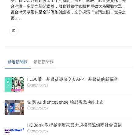
英、日文即時對外發出上千則新聞、照片、圖表、影音與資訊，是
台灣唯一多語文新聞媒體，服務對象從媒體客戶擴大為閱聽大眾；
從台灣民眾延伸至全球僑胞與讀者，充分扮演「台灣之眼，世界之
窗」。
精選新聞稿
最新新聞稿
FLOC唯一基督徒專屬交友APP，基督徒的新福音
2021/03/29
鎧應 AudienceSense 臉部辨識功能上市
2026/08/07
HDBank 取得越南歷來最大規模國際銀團社會貸款
2026/08/07