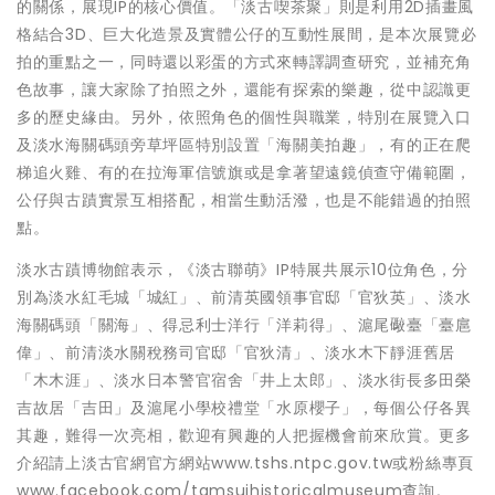
的關係，展現IP的核心價值。「淡古喫茶聚」則是利用2D插畫風
格結合3D、巨大化造景及實體公仔的互動性展間，是本次展覽必
拍的重點之一，同時還以彩蛋的方式來轉譯調查研究，並補充角
色故事，讓大家除了拍照之外，還能有探索的樂趣，從中認識更
多的歷史緣由。另外，依照角色的個性與職業，特別在展覽入口
及淡水海關碼頭旁草坪區特別設置「海關美拍趣」，有的正在爬
梯追火雞、有的在拉海軍信號旗或是拿著望遠鏡偵查守備範圍，
公仔與古蹟實景互相搭配，相當生動活潑，也是不能錯過的拍照
點。
淡水古蹟博物館表示，《淡古聯萌》IP特展共展示10位角色，分
別為淡水紅毛城「城紅」、前清英國領事官邸「官狄英」、淡水
海關碼頭「關海」、得忌利士洋行「洋莉得」、滬尾礮臺「臺扈
偉」、前清淡水關稅務司官邸「官狄清」、淡水木下靜涯舊居
「木木涯」、淡水日本警官宿舍「井上太郎」、淡水街長多田榮
吉故居「吉田」及滬尾小學校禮堂「水原櫻子」，每個公仔各異
其趣，難得一次亮相，歡迎有興趣的人把握機會前來欣賞。更多
介紹請上淡古官網官方網站www.tshs.ntpc.gov.tw或粉絲專頁
www.facebook.com/tamsuihistoricalmuseum查詢。