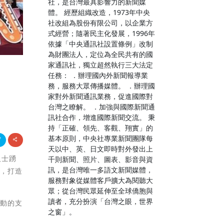
社，是台灣最具影響力的新聞媒
體。 經歷組織改造，1973年中央
社改組為股份有限公司，以企業方
式經營；隨著民主化發展，1996年
依據「中央通訊社設置條例」改制
為財團法人，定位為全民共有的國
家通訊社，獨立超然執行三大法定
任務： ．辦理國內外新聞報導業
務，服務大眾傳播媒體。 ．辦理國
家對外新聞通訊業務，促進國際對
台灣之瞭解。 ．加強與國際新聞通
訊社合作，增進國際新聞交流。 秉
持「正確、領先、客觀、翔實」的
基本原則，中央社專業新聞團隊每
天以中、英、日文即時對外發出上
人士踴
千則新聞、照片、圖表、影音與資
訊，是台灣唯一多語文新聞媒體，
碑，打造
服務對象從媒體客戶擴大為閱聽大
眾；從台灣民眾延伸至全球僑胞與
讀者，充分扮演「台灣之眼，世界
活動的支
之窗」。