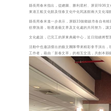
縣長周春米指出，從總圖、勝利星村、屏菸1936
東港王船文化館及恆春文化中化民謠館兩大文化場
縣長周春米進一步表示，屏縣33個鄉鎮市各自有
枋寮漁港，盼透過藝文界及文化處的共同努力，讓
文化處說，已完工的屏東典藏中心，近日陸續將暫置
活動中也邀請傑出的藝文團隊帶來精彩拿手演出，
工作者，藉由「新春文萃」的相互交流，共創本縣