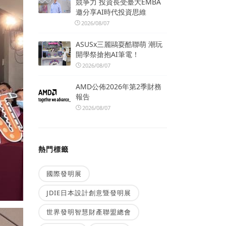
競爭力 投資長受臺大EMBA
邀分享AI時代投資思維
2026/08/07
ASUSx三麗鷗耍酷聯萌 潮玩
開學祭搶抱AI筆電！
2026/08/07
AMD公佈2026年第2季財務
報告
2026/08/07
熱門標籤
國際發明展
JDIE日本設計創意暨發明展
世界發明智慧財產聯盟總會