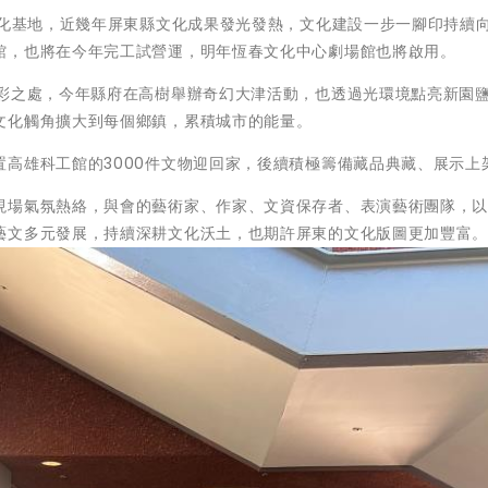
文化基地，近幾年屏東縣文化成果發光發熱，文化建設一步一腳印持續
館，也將在今年完工試營運，明年恆春文化中心劇場館也將啟用。
精彩之處，今年縣府在高樹舉辦奇幻大津活動，也透過光環境點亮新園
文化觸角擴大到每個鄉鎮，累積城市的能量。
高雄科工館的3000件文物迎回家，後續積極籌備藏品典藏、展示上
現場氣氛熱絡，與會的藝術家、作家、文資保存者、表演藝術團隊，
藝文多元發展，持續深耕文化沃土，也期許屏東的文化版圖更加豐富