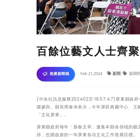
百餘位藝文人士齊聚
Feb 21,2024
新聞
新聞
推廣新聞稿
(中央社訊息服務20240221 16:57:47)
躍參與。縣長周春米表示，今年屏菸典藏中心、王
「文化屏東」。
屏東縣政府每年「新春文萃」邀集本縣各領域的藝
持，也開啟新的一年屏東各項文化工作推展目標。