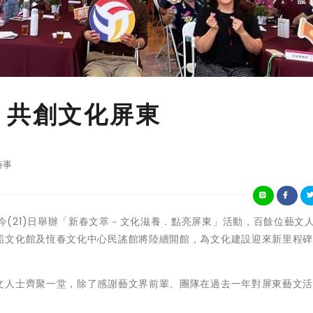
 共創文化屏東
時事
屏東縣政府今(21)日舉辦「新春文萃－文化滋養．點亮屏東」活動，百餘位藝文
船文化館及恆春文化中心民謠館將陸續開館，為文化建設迎來新里程
文人士齊聚一堂，除了感謝藝文界前輩、團隊在過去一年對屏東藝文