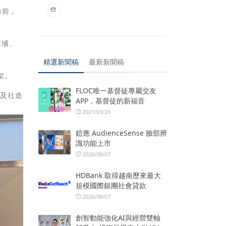
向前，
鹽埔、
精選新聞稿
最新新聞稿
架。
FLOC唯一基督徒專屬交友
以及社造
APP，基督徒的新福音
。
2021/03/29
鎧應 AudienceSense 臉部辨
識功能上市
2026/08/07
HDBank 取得越南歷來最大
規模國際銀團社會貸款
2026/08/07
創智動能強化AI與經營雙軸