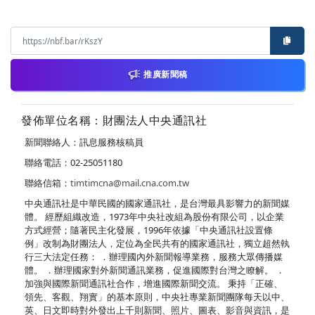
推廣新聞稿
發佈單位名稱：財團法人中央通訊社
新聞聯絡人：訊息服務核稿員
聯絡電話：02-25051180
聯絡信箱：
timtimcna@mail.cna.com.tw
中央通訊社是中華民國的國家通訊社，是台灣最具影響力的新聞媒
體。 經歷組織改造，1973年中央社改組為股份有限公司，以企業
方式經營；隨著民主化發展，1996年依據「中央通訊社設置條
例」改制為財團法人，定位為全民共有的國家通訊社，獨立超然執
行三大法定任務： ．辦理國內外新聞報導業務，服務大眾傳播媒
體。 ．辦理國家對外新聞通訊業務，促進國際對台灣之瞭解。 ．
加強與國際新聞通訊社合作，增進國際新聞交流。 秉持「正確、
領先、客觀、翔實」的基本原則，中央社專業新聞團隊每天以中、
英、日文即時對外發出上千則新聞、照片、圖表、影音與資訊，是