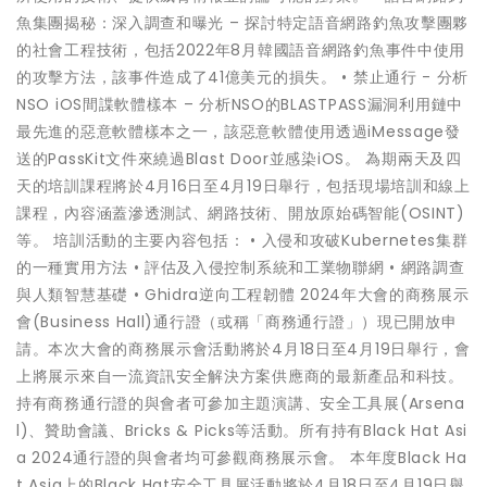
魚集團揭秘：深入調查和曝光 – 探討特定語音網路釣魚攻擊團夥
的社會工程技術，包括2022年8月韓國語音網路釣魚事件中使用
的攻擊方法，該事件造成了41億美元的損失。 • 禁止通行 - 分析
NSO iOS間諜軟體樣本 – 分析NSO的BLASTPASS漏洞利用鏈中
最先進的惡意軟體樣本之一，該惡意軟體使用透過iMessage發
送的PassKit文件來繞過Blast Door並感染iOS。 為期兩天及四
天的培訓課程將於4月16日至4月19日舉行，包括現場培訓和線上
課程，內容涵蓋滲透測試、網路技術、開放原始碼智能(OSINT)
等。 培訓活動的主要內容包括： • 入侵和攻破Kubernetes集群
的一種實用方法 • 評估及入侵控制系統和工業物聯網 • 網路調查
與人類智慧基礎 • Ghidra逆向工程韌體 2024年大會的商務展示
會(Business Hall)通行證（或稱「商務通行證」）現已開放申
請。本次大會的商務展示會活動將於4月18日至4月19日舉行，會
上將展示來自一流資訊安全解決方案供應商的最新產品和科技。
持有商務通行證的與會者可參加主題演講、安全工具展(Arsena
l)、贊助會議、Bricks & Picks等活動。所有持有Black Hat Asi
a 2024通行證的與會者均可參觀商務展示會。 本年度Black Ha
t Asia上的Black Hat安全工具展活動將於4月18日至4月19日舉