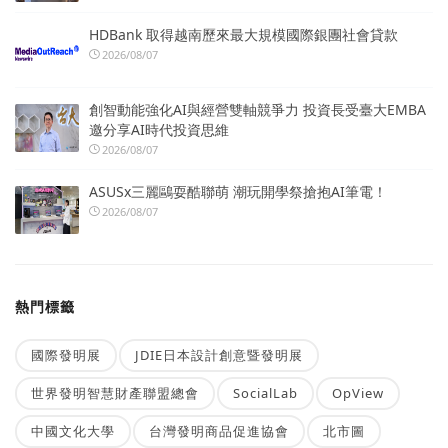
HDBank 取得越南歷來最大規模國際銀團社會貸款
2026/08/07
創智動能強化AI與經營雙軸競爭力 投資長受臺大EMBA
邀分享AI時代投資思維
2026/08/07
ASUSx三麗鷗耍酷聯萌 潮玩開學祭搶抱AI筆電！
2026/08/07
熱門標籤
國際發明展
JDIE日本設計創意暨發明展
世界發明智慧財產聯盟總會
SocialLab
OpView
中國文化大學
台灣發明商品促進協會
北市圖