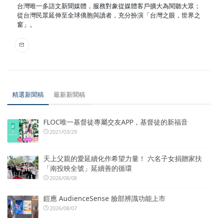
台灣唯一多語文新聞媒體，服務對象從媒體客戶擴大為閱聽大眾；
從台灣民眾延伸至全球僑胞與讀者，充分扮演「台灣之眼，世界之
窗」。
精選新聞稿
最新新聞稿
FLOC唯一基督徒專屬交友APP，基督徒的新福音
2021/03/29
天上父親的愛延續化作希望力量！ 六名子女捐贈家扶
「南投映全號」延續善的循環
2026/08/08
鎧應 AudienceSense 臉部辨識功能上市
2026/08/07