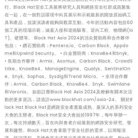
行。Black Hat安全工具展將研究人員和網路安全社群成員聚集
在一起，在一個對話環境中向其展示和示範最新的開放原始碼工
具和產品，並讓演講者能夠與觀眾互動。今年的活動內容包括60
個工具的現場示範，涵蓋入侵和道德駭客、逆向工程、物聯網(Io
T)、硬體等。 Black Hat Asia 2024的頂尖贊助商和合作夥伴
包括： • 鑽石贊助商：Pentera.io、Carbon Black、Appdo
me和Upwind Security。 • 白金贊助商：KnowBe4和Snyk。
• 長期合作夥伴：Armis、Axonius、Carbon Black、CrowdS
trike、KnowBe4、ManageEngine、Qualys、SentinelOn
e、Snyk、Sophos、Sysdig和Trend Micro。 • 全球合作夥
伴：Armis、Carbon Black、KnowBe4、Snyk、Swimlane
和Varonis。 如欲註冊Black Hat Asia 2024及瞭解有關本次活
動的更多資訊，請造訪www.blackhat.com/asia-24。 關於B
lack Hat Black Hat是網路安全產業最成熟、最深入的系列安全
大會的主辦者。Black Hat安全大會始於1997年，每年舉辦一
次，每次持續數天，旨在向與會者介紹最新的網路安全研究、發
展和趨勢。Black Hat大會著眼于安全社群的需求，以簡報演