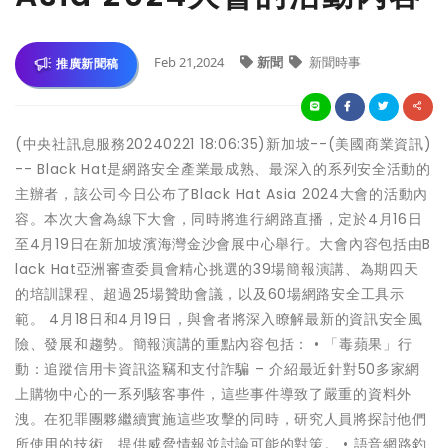
Feb 21,2024
新聞
新聞時事
推廣新聞稿
(中央社訊息服務20240221 18:06:35)新加坡--(美國商業資訊)
-- Black Hat是網路安全產業最成熟、最深入的系列安全活動的
主辦者，該公司今日公布了Black Hat Asia 2024大會的活動內
容。本次大會為線下大會，同時將進行網路直播，定於4月16日
至4月19日在新加坡濱海灣金沙會展中心舉行。大會內容包括由B
lack Hat亞洲審查委員會精心挑選的39場簡報演講、為期四天
的培訓課程、超過25場贊助會議，以及60場網路安全工具示
範。 4月18日和4月19日，與會者將深入瞭解最新的資訊安全風
險、發展和趨勢。簡報演講的重點內容包括： • 「毒蘋果」行
動：追蹤信用卡資訊盜竊和支付詐騙 – 介紹最近針對50多家網
上購物中心的一系列駭客事件，這些事件導致了嚴重的資料外
洩。在犯罪團夥繼續實施這些攻擊的同時，研究人員將探討他們
所使用的技術、提供威脅情報並討論可能的對策。 • 語音網路釣