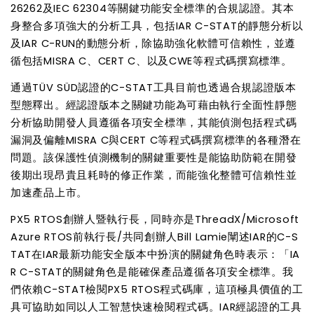
26262
及
IEC 62304
等關鍵功能安全標準的合規認證。
其
本
身整合多項強大的分析工具，包括
IAR C-STAT
的靜態分析以
及
IAR C-RUN
的
動態
分析，
除
協助強化軟體可
信賴
性
，並
遵
循包括
MISRA C
、
CERT C
、以及
CWE
等程式碼撰寫標準。
通過
TÜV SÜD
認證的
C-STAT
工具
目前
也
透過
合規認證版
本
型態
釋出。經認證版本
之
關鍵
功能為可
藉由執行全面性靜態
分析協助開發
人員
遵循各項安全標準
，其
能偵測包括程式碼
漏洞及偏離
MISRA C
與
CERT C
等程式碼撰寫標準的
各種
潛在
問題。
該
保護性偵測機制
的關鍵重要性是
能協助防範在開發
後
期出現昂
貴
且耗時的修正作業，
而能
強化整體可
信賴性
並
加速
產品
上市
。
PX5 RTOS
創辦人暨執行長
，同時亦是
ThreadX/Microsoft
Azure RTOS
前執行長
/
共同創辦人
Bill Lamie
闡述
IAR
的
C-S
TAT
在
IAR
最新功能安全版本中扮演的關鍵角色時表示：「
IA
R C-STAT
的關鍵角色是能確保產品遵循各項安全標準。我
們依賴
C-STAT
檢閱
PX5 RTOS
程式碼
庫
，這
項極
具
價值的工
具
可協助如同以
人工智慧快速
檢閱
程式碼。
IAR
經認證的工具