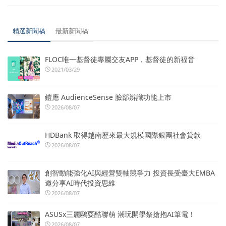
精選新聞稿
最新新聞稿
FLOC唯一基督徒專屬交友APP，基督徒的新福音
2021/03/29
鎧應 AudienceSense 臉部辨識功能上市
2026/08/07
HDBank 取得越南歷來最大規模國際銀團社會貸款
2026/08/07
創智動能強化AI與經營雙軸競爭力 投資長受臺大EMBA
邀分享AI時代投資思維
2026/08/07
ASUSx三麗鷗耍酷聯萌 潮玩開學祭搶抱AI筆電！
2026/08/07