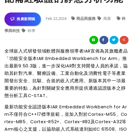
Feb 22,2024
商品與服務
商業
科
推廣新聞稿
學與科技
科學
全球嵌入式研發領域軟體與服務領導者
IAR
宣佈
為其
旗艦
產品
「功能安全版本
IAR Embedded Workbench for Arm
」
推
出
最新
9.50.3
版，
進一步深化
IAR
對支持
開
發
人員
的承諾，協
助
其
針對汽車、醫療設備、工業自動化及消費性電子等產業
開發出安全、抗駭、合規的嵌入式應用。新版本
其中
一項
最
重要的
特
點，為針對關鍵安全應用所提供通過認
證
版本之
靜
態分析工具
C-STAT
。
最新
功能安全認證版本
IAR Embedded Workbench for Ar
m
不僅符合
C++17
標準規範，
並
加入對於
Cortex-M55
、
Co
rtex-M85
、
Cortex-R52+
、
Cortex-R82
及
Cortex-A32
等
Arm
核心
之
支援，
以協
助嵌入式系統達到
如
IEC 61508
、
ISO