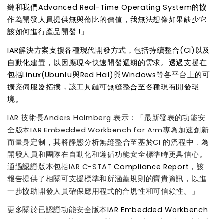
鏈和我們
Advanced Real-Time Operating System
的協
作為開發
人員提供
無與倫比的價值
，
我無法想像如果
缺少
它
該如何進行產品
開發
!
」
IAR
解決方案支
援
各種現代開發
方式
，
包括持續整合
(CI)
以及
自動化建置
，
以因應現今快
速
開發週期的需求。透過支援在
包括
Linux(Ubuntu
與
Red Hat)
與
Windows
等各平台上的可
擴充伺服器拓撲
，
該
工具鏈
可
無縫整合至各種現有開發環
境。
IAR
技術長
Anders Holmberg
表示
：
「最新發表的功能安
全版本
IAR Embedded Workbench for Arm
專為加速創新
而量身定制
，
其將靜態分析無縫整合至基於
CI
的流程中
，
為
開發人員和團隊在自動化和遵循功能安全標準時更具信心。
通過認證版本包括
IAR C-STAT
Compliance Report
，
該
報告提供了相關可支援標準和所涵蓋規則的寶貴資訊
，
以進
一步協助開發人員確保應用程式的合規性和可信賴性。」
更多關於已認證功能安全版本
IAR Embedded Workbench