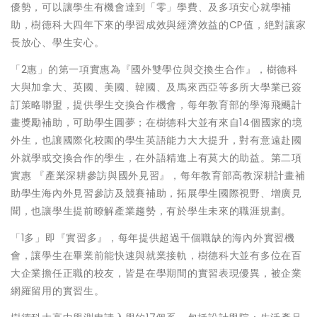
優勢，可以讓學生有機會達到「零」學費、及多項安心就學補
助，樹德科大四年下來的學習成效與經濟效益的CP值，絶對讓家
長放心、學生安心。
「2惠」的第一項實惠為『國外雙學位與交換生合作』，樹德科
大與加拿大、英國、美國、韓國、及馬來西亞等多所大學業已簽
訂策略聯盟，提供學生交換合作機會，每年教育部的學海飛颺計
畫獎勵補助，可助學生圓夢；在樹德科大並有來自14個國家的境
外生，也讓國際化校園的學生英語能力大大提升，對有意遠赴國
外就學或交換合作的學生，在外語精進上有莫大的助益。第二項
實惠 『產業深耕參訪與國外見習』，每年教育部高教深耕計畫補
助學生海內外見習參訪及競賽補助，拓展學生國際視野、增廣見
聞，也讓學生提前瞭解產業趨勢，有於學生未來的職涯規劃。
「1多」即『實習多』，每年提供超過千個職缺的海內外實習機
會，讓學生在畢業前能快速與就業接軌，樹德科大並有多位在百
大企業擔任正職的校友，皆是在學期間的實習表現優異，被企業
網羅留用的實習生。