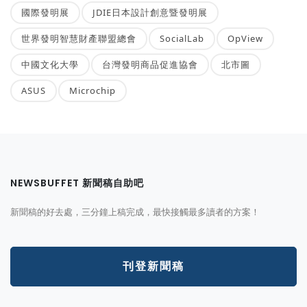
國際發明展
JDIE日本設計創意暨發明展
世界發明智慧財產聯盟總會
SocialLab
OpView
中國文化大學
台灣發明商品促進協會
北市圖
ASUS
Microchip
NEWSBUFFET 新聞稿自助吧
新聞稿的好去處，三分鐘上稿完成，最快接觸最多讀者的方案！
刊登新聞稿