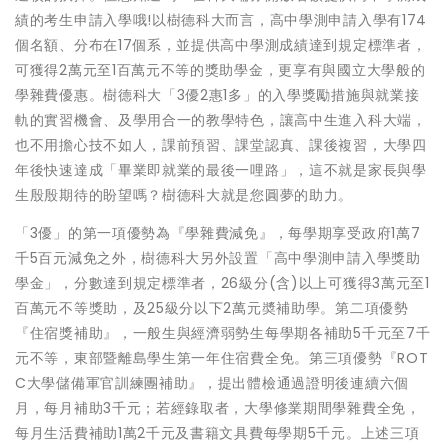
績的考生申請入學哦!以樹德科大而言，高中學測申請入學有174
個名額、分布在17個系，並提供高中學測成績達到規定標準者，
可獲得2萬元至1百萬元不等的獎助學金，更享有與國立大學般的
學雜費優惠。樹德科大「3優2惠1多」的入學獎勵措施與就業接
軌的實習機會、及學用合一的教學特色，讓高中生進入科大端，
也不用擔心技不如人，課前預習、課堂認真、課後複習，大學四
年後快速達成「畢業即就業的最後一哩路」，這不就是家長與學
生殷殷期待的盼望嗎？樹德科大就是您圓夢的助力。
「3優」的第一項優勢為『學雜費減免』，每學期享受政府1萬7
千5百元減免之外，樹德科大另外設置「高中學測申請入學獎助
學金」，分數達到規定標準者，26級分(含)以上可獲得3萬元至1
百萬元不等獎助，及25級分以下2萬元奬補助學。第二項優勢
『住宿獎補助』，一般生與經濟弱勢生每學期各補助5千元至7千
元不等，東部暨離島學生第一年住宿費全免。第三項優勢『ROT
C大學儲備軍官訓練團補助』，提出體檢通過證明後連續六個
月，每月補助3千元；若經錄取者，大學修業期間學雜費全免，
每月生活費補助1萬2千元及書籍文具費每學期5千元。上述三項