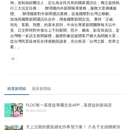
例」改制為財團法人，定位為全民共有的國家通訊社，獨立超然執
行三大法定任務： ．辦理國內外新聞報導業務，服務大眾傳播媒
體。 ．辦理國家對外新聞通訊業務，促進國際對台灣之瞭解。 ．
加強與國際新聞通訊社合作，增進國際新聞交流。 秉持「正確、
領先、客觀、翔實」的基本原則，中央社專業新聞團隊每天以中、
英、日文即時對外發出上千則新聞、照片、圖表、影音與資訊，是
台灣唯一多語文新聞媒體，服務對象從媒體客戶擴大為閱聽大眾；
從台灣民眾延伸至全球僑胞與讀者，充分扮演「台灣之眼，世界之
窗」。
精選新聞稿
最新新聞稿
FLOC唯一基督徒專屬交友APP，基督徒的新福音
2021/03/29
天上父親的愛延續化作希望力量！ 六名子女捐贈家扶