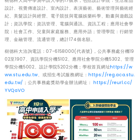
樹德科大高中學測申請入學的17個系，包括設計學院：生活產品
設計、視覺傳達設計、室內設計、表演藝術、藝術管理與藝術經
紀、美髮設計與經營、電子競技與電腦娛樂科學、動畫與遊戲設
計；資訊學院：資訊管理、電腦與通訊、資訊工程；應用社會學
院：社會工作、兒童與家庭服務、應用外語；管理學院：行銷管
理、金融管理、流通管理，總計174個名額。
樹德科大洽詢電話：07-6158000(代表號)，公共事務處分機19
02至1907、資訊學院分機5102、應用社會學院分機5302、管理
學院分機5002、設計學院5202分機；學校首頁網址
https://w
ww.stu.edu.tw
、或招生考試服務網址：
https://reg.aca.stu.
edu.tw/
；公共事務處獎助學金辦法網址：
https://reurl.cc/
YVQaVO