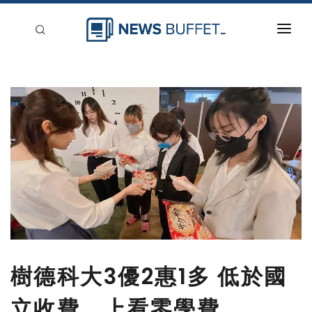
回到首頁
新聞稿分類
登入
刊登
樹德科大3優2惠1多 低於國
立收費、上看零學費