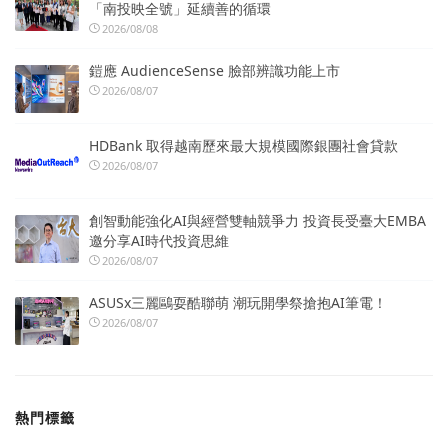
「南投映全號」延續善的循環
2026/08/08
鎧應 AudienceSense 臉部辨識功能上市
2026/08/07
HDBank 取得越南歷來最大規模國際銀團社會貸款
2026/08/07
創智動能強化AI與經營雙軸競爭力 投資長受臺大EMBA
邀分享AI時代投資思維
2026/08/07
ASUSx三麗鷗耍酷聯萌 潮玩開學祭搶抱AI筆電！
2026/08/07
熱門標籤