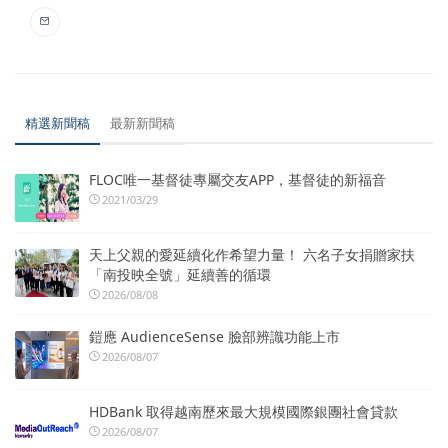
精選新聞稿
最新新聞稿
FLOC唯一基督徒專屬交友APP，基督徒的新福音
2021/03/29
天上父親的愛延續化作希望力量！ 六名子女捐贈家扶
「南投映全號」延續善的循環
2026/08/08
鎧應 AudienceSense 臉部辨識功能上市
2026/08/07
HDBank 取得越南歷來最大規模國際銀團社會貸款
2026/08/07