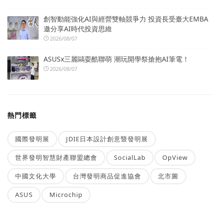
創智動能強化AI與經營雙軸競爭力 投資長受臺大EMBA
邀分享AI時代投資思維
2026/08/07
ASUSx三麗鷗耍酷聯萌 潮玩開學祭搶抱AI筆電！
2026/08/07
熱門標籤
國際發明展
JDIE日本設計創意暨發明展
世界發明智慧財產聯盟總會
SocialLab
OpView
中國文化大學
台灣發明商品促進協會
北市圖
ASUS
Microchip