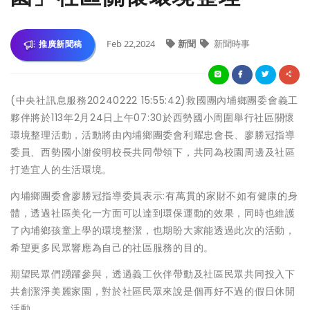
Feb 22,2024
新聞
新聞時事
推廣新聞稿
(中央社訊息服務20240222 15:55:42)救國團內埔鄉團委會義工
夥伴將於113年2月24日上午07:30於西勢國小周圍舉行社區關懷
環境整理活動，活動將由內埔鄉團委會利耀忠會長、廖勝冠指導
委員、西勢國小謝俊明校長共同帶領下，共同為校園周邊及社區
打造宜人的生活環境。
內埔鄉團委會廖勝冠指導委員表示:有萬貫的家財不如有健康的身
體，透過社區美化一方面可以達到環保運動的效果，同時也維護
了內埔鄉孩童上學的環境整潔，也期盼大家能透過此次的活動，
希望更多民眾響應為自己的社區服務的目的。
期望民眾們踴躍參與，透過義工伙伴帶動及社區民眾共同投入下
共創潔淨美麗家園，對於社區民眾來說是個再好不過的假日休閒
活動。