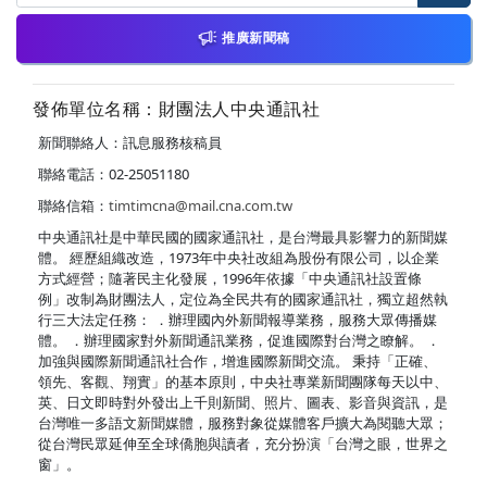
推廣新聞稿
發佈單位名稱：財團法人中央通訊社
新聞聯絡人：訊息服務核稿員
聯絡電話：02-25051180
聯絡信箱：
timtimcna@mail.cna.com.tw
中央通訊社是中華民國的國家通訊社，是台灣最具影響力的新聞媒
體。 經歷組織改造，1973年中央社改組為股份有限公司，以企業
方式經營；隨著民主化發展，1996年依據「中央通訊社設置條
例」改制為財團法人，定位為全民共有的國家通訊社，獨立超然執
行三大法定任務： ．辦理國內外新聞報導業務，服務大眾傳播媒
體。 ．辦理國家對外新聞通訊業務，促進國際對台灣之瞭解。 ．
加強與國際新聞通訊社合作，增進國際新聞交流。 秉持「正確、
領先、客觀、翔實」的基本原則，中央社專業新聞團隊每天以中、
英、日文即時對外發出上千則新聞、照片、圖表、影音與資訊，是
台灣唯一多語文新聞媒體，服務對象從媒體客戶擴大為閱聽大眾；
從台灣民眾延伸至全球僑胞與讀者，充分扮演「台灣之眼，世界之
窗」。