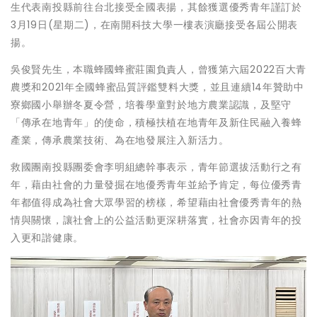
生代表南投縣前往台北接受全國表揚，其餘獲選優秀青年謹訂於
3月19日(星期二)，在南開科技大學一樓表演廳接受各屆公開表
揚。
吳俊賢先生，本職蜂國蜂蜜莊園負責人，曾獲第六屆2022百大青
農獎和2021年全國蜂蜜品質評鑑雙料大獎，並且連續14年贊助中
寮鄉國小舉辦冬夏令營，培養學童對於地方農業認識，及堅守
「傳承在地青年」的使命，積極扶植在地青年及新住民融入養蜂
產業，傳承農業技術、為在地發展注入新活力。
救國團南投縣團委會李明組總幹事表示，青年節選拔活動行之有
年，藉由社會的力量發掘在地優秀青年並給予肯定，每位優秀青
年都值得成為社會大眾學習的榜樣，希望藉由社會優秀青年的熱
情與關懷，讓社會上的公益活動更深耕落實，社會亦因青年的投
入更和諧健康。