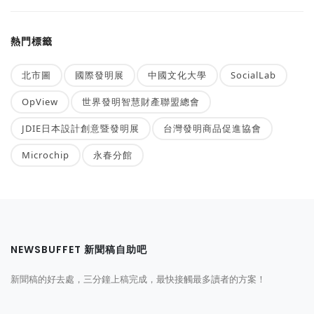
熱門標籤
北市圖
國際發明展
中國文化大學
SocialLab
OpView
世界發明智慧財產聯盟總會
JDIE日本設計創意暨發明展
台灣發明商品促進協會
Microchip
永春分館
NEWSBUFFET 新聞稿自助吧
新聞稿的好去處，三分鐘上稿完成，最快接觸最多讀者的方案！