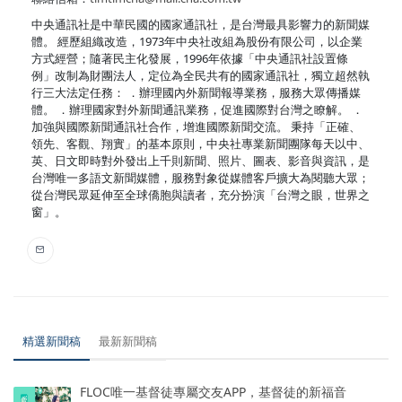
中央通訊社是中華民國的國家通訊社，是台灣最具影響力的新聞媒
體。 經歷組織改造，1973年中央社改組為股份有限公司，以企業
方式經營；隨著民主化發展，1996年依據「中央通訊社設置條
例」改制為財團法人，定位為全民共有的國家通訊社，獨立超然執
行三大法定任務： ．辦理國內外新聞報導業務，服務大眾傳播媒
體。 ．辦理國家對外新聞通訊業務，促進國際對台灣之瞭解。 ．
加強與國際新聞通訊社合作，增進國際新聞交流。 秉持「正確、
領先、客觀、翔實」的基本原則，中央社專業新聞團隊每天以中、
英、日文即時對外發出上千則新聞、照片、圖表、影音與資訊，是
台灣唯一多語文新聞媒體，服務對象從媒體客戶擴大為閱聽大眾；
從台灣民眾延伸至全球僑胞與讀者，充分扮演「台灣之眼，世界之
窗」。
精選新聞稿
最新新聞稿
FLOC唯一基督徒專屬交友APP，基督徒的新福音