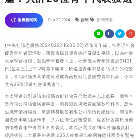
Feb 22,2024
新聞
新聞時事
推廣新聞稿
(中央社訊息服務20240222 16:06:22)適逢青年節，特辦理社會
優秀青年遴選活動，藉資表揚其優良德行及傑出事蹟，以為社會
大眾學習楷模，鼓勵青年奮發向上，社會優秀青年評選於2月21
日(星期三)上午12時落下帷幕，所遴選青年都是各領域中的佼佼
者，各個出類拔萃爭先角逐成為南投縣社會優秀青年代表，今年
共有25位獲選社會優秀青年。
本次評選分別邀請南投縣政府社會及勞動處林志忠處長、順帝企
業有限公司張素浴董事長、南投縣政府教育處陳秋雅科長、萬生
生機黃聖雄場長、華麗轉身股份有限公司朱怡甄總經理、南投縣
團委會李明組總幹事，共六位擔任評審委員，從各行各業所推薦
的優秀青年中遴選出各界菁英，本次評選共收到30件備審資料，
經評核後，本屆最終遴選出25人並推舉出蜂國蜂蜜莊園吳俊賢先