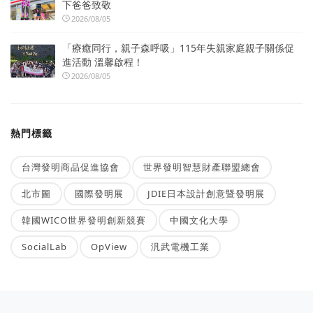
下爸爸致敬
2026/08/05
「療癒同行，親子森呼吸」115年失親家庭親子關係促
進活動 溫馨啟程！
2026/08/05
熱門標籤
台灣發明商品促進協會
世界發明智慧財產聯盟總會
北市圖
國際發明展
JDIE日本設計創意暨發明展
韓國WICO世界發明創新競賽
中國文化大學
SocialLab
OpView
汎武電機工業