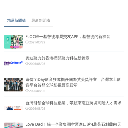
精選新聞稿
最新新聞稿
FLOC唯一基督徒專屬交友APP，基督徒的新福音
2021/03/29
奧迪聽力於香港揭開聽力科技新篇章
2026/08/05
遠傳friDay影音獲邀擔任國際艾美獎評審 台灣本土影
音平台首登全球影視最高殿堂
2026/08/05
台灣引領全球科技產業，帶動東南亞跨境高階人才需求
2026/08/05
Love Dad！統一企業集團空運進口逾4萬朵石斛蘭向天