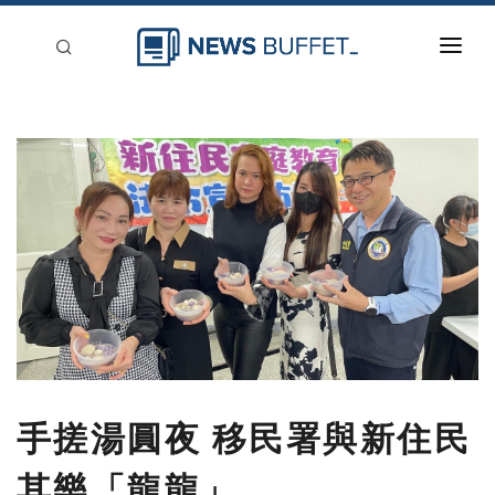
回到首頁
新聞稿分類
登入
刊登
手搓湯圓夜 移民署與新住民
其樂「龍龍」