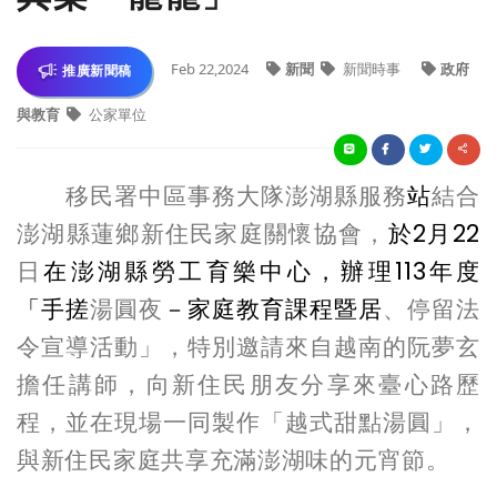
Feb 22,2024
新聞
新聞時事
政府
推廣新聞稿
與教育
公家單位
移民署中區事務大隊澎湖縣服務
站
結合
澎湖縣蓮鄉新住民家庭關懷協會，
於
2
月
22
日
在澎湖縣勞工育樂中心，辦理
113
年度
「手搓
湯圓夜
－家庭教育課程暨居
、停留法
令宣導活動」，特別邀請來自越南的阮夢玄
擔任講師，向新住民朋友分享來臺心路歷
程，並在現場一同製作「越式甜點湯圓」，
與新住民家庭共享充滿澎湖味的元宵節。