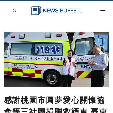
回到首頁
新聞稿分類
登入
刊登
感謝桃園市圓夢愛心關懷協
會等三社團捐贈救護車 臺東