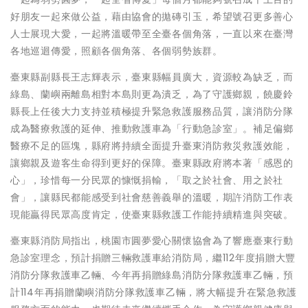
好朋友一起來做公益，藉由協會的拋磚引玉，希望號召更多善心
人士展現大愛，一起將溫暖帶至全臺各個角落，一直以來在臺灣
各地巡迴傳愛，照顧各個角落、各個弱勢族群。
臺東縣副縣長王志輝表示，臺東縣幅員廣大，資源較為缺乏，而
綠島、蘭嶼兩離島相對本島則更為潰乏，為了守護鄉親，饒慶鈴
縣長上任後大力支持並積極提升緊急救護服務品質，讓消防分隊
成為醫療救護的延伸、推動救護車為「行動急診室」。補足偏鄉
醫療不足的區塊，縣府將持續全面提升臺東消防救災救護效能，
讓鄉親及遊客生命得到更好的保障。臺東縣政府將本著「感恩的
心」，珍惜每一分民眾的慷慨捐輸，「取之於社會、用之於社
會」，讓縣民都能感受到社會慈善義舉的溫暖，期許消防工作表
現能贏得民眾高度肯定，使臺東縣救護工作能持續精進與突破。
臺東縣消防局指出，桃園市圓夢愛心關懷協會為了響應臺東行動
急診室理念，預計捐贈三輛救護車給消防局，繼112年度捐贈大豐
消防分隊救護車乙輛、今年再捐贈綠島消防分隊救護車乙輛，預
計114年再捐贈蘭嶼消防分隊救護車乙輛，將大幅提升在緊急救護