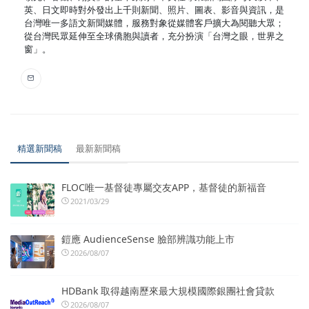
英、日文即時對外發出上千則新聞、照片、圖表、影音與資訊，是
台灣唯一多語文新聞媒體，服務對象從媒體客戶擴大為閱聽大眾；
從台灣民眾延伸至全球僑胞與讀者，充分扮演「台灣之眼，世界之
窗」。
精選新聞稿
最新新聞稿
FLOC唯一基督徒專屬交友APP，基督徒的新福音
2021/03/29
鎧應 AudienceSense 臉部辨識功能上市
2026/08/07
HDBank 取得越南歷來最大規模國際銀團社會貸款
2026/08/07