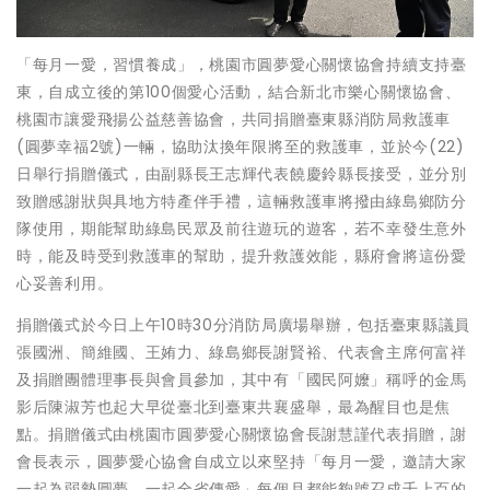
「每月一愛，習慣養成」，桃園市圓夢愛心關懷協會持續支持臺
東，自成立後的第100個愛心活動，結合新北市樂心關懷協會、
桃園市讓愛飛揚公益慈善協會，共同捐贈臺東縣消防局救護車
(圓夢幸福2號)一輛，協助汰換年限將至的救護車，並於今(22)
日舉行捐贈儀式，由副縣長王志輝代表饒慶鈴縣長接受，並分別
致贈感謝狀與具地方特產伴手禮，這輛救護車將撥由綠島鄉防分
隊使用，期能幫助綠島民眾及前往遊玩的遊客，若不幸發生意外
時，能及時受到救護車的幫助，提升救護效能，縣府會將這份愛
心妥善利用。
捐贈儀式於今日上午10時30分消防局廣場舉辦，包括臺東縣議員
張國洲、簡維國、王姷力、綠島鄉長謝賢裕、代表會主席何富祥
及捐贈團體理事長與會員參加，其中有「國民阿嬤」稱呼的金馬
影后陳淑芳也起大早從臺北到臺東共襄盛舉，最為醒目也是焦
點。捐贈儀式由桃園市圓夢愛心關懷協會長謝慧謹代表捐贈，謝
會長表示，圓夢愛心協會自成立以來堅持「每月一愛，邀請大家
一起為弱勢圓夢，一起全省傳愛」每個月都能夠號召成千上百的