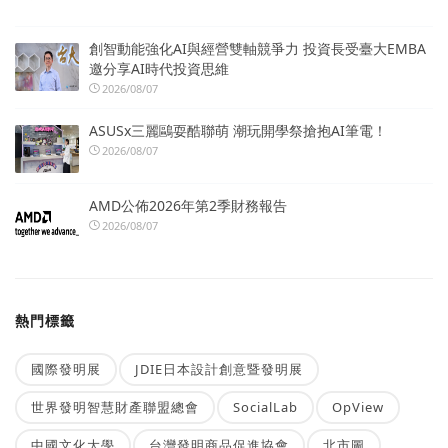
創智動能強化AI與經營雙軸競爭力 投資長受臺大EMBA
邀分享AI時代投資思維
2026/08/07
ASUSx三麗鷗耍酷聯萌 潮玩開學祭搶抱AI筆電！
2026/08/07
AMD公佈2026年第2季財務報告
2026/08/07
熱門標籤
國際發明展
JDIE日本設計創意暨發明展
世界發明智慧財產聯盟總會
SocialLab
OpView
中國文化大學
台灣發明商品促進協會
北市圖