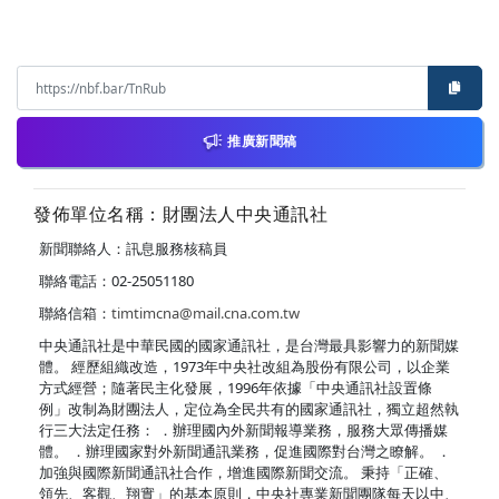
推廣新聞稿
發佈單位名稱：財團法人中央通訊社
新聞聯絡人：訊息服務核稿員
聯絡電話：02-25051180
聯絡信箱：
timtimcna@mail.cna.com.tw
中央通訊社是中華民國的國家通訊社，是台灣最具影響力的新聞媒
體。 經歷組織改造，1973年中央社改組為股份有限公司，以企業
方式經營；隨著民主化發展，1996年依據「中央通訊社設置條
例」改制為財團法人，定位為全民共有的國家通訊社，獨立超然執
行三大法定任務： ．辦理國內外新聞報導業務，服務大眾傳播媒
體。 ．辦理國家對外新聞通訊業務，促進國際對台灣之瞭解。 ．
加強與國際新聞通訊社合作，增進國際新聞交流。 秉持「正確、
領先、客觀、翔實」的基本原則，中央社專業新聞團隊每天以中、