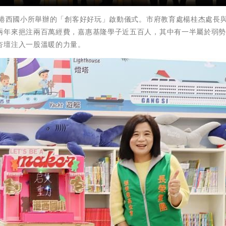
市港西國小所舉辦的「創客好好玩」啟動儀式。市府教育處楊桂杰處長
兩年來挹注兩百萬經費，嘉惠基隆學子近五百人，其中有一半屬於弱
杏壇注入一股溫暖的力量。