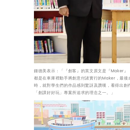
鍾德美表示：「『創客』的英文原文是『Maker』
都是在車庫裡動手將創意付諸實行的Maker，最後
時，就對學生們的作品感到驚訝及讚嘆，看得出創
「創課好好玩」專案所追求的理念之一。」