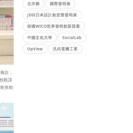
北市圖
國際發明展
JDIE日本設計創意暨發明展
韓國WICO世界發明創新競賽
中國文化大學
SocialLab
OpView
汎武電機工業
·佩吉，
進校觀課
金會推動