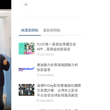
精選新聞稿
最新新聞稿
FLOC唯一基督徒專屬交友
APP，基督徒的新福音
2021/03/29
奧迪聽力於香港揭開聽力科
技新篇章
2026/08/05
遠傳friDay影音獲邀擔任國際
艾美獎評審 台灣本土影音
平台首登全球影視最高殿堂
2026/08/05