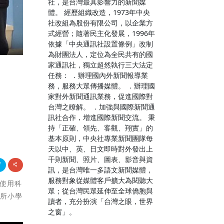
社，是台灣最具影響力的新聞媒
體。 經歷組織改造，1973年中央
社改組為股份有限公司，以企業方
式經營；隨著民主化發展，1996年
依據「中央通訊社設置條例」改制
為財團法人，定位為全民共有的國
家通訊社，獨立超然執行三大法定
任務： ．辦理國內外新聞報導業
務，服務大眾傳播媒體。 ．辦理國
家對外新聞通訊業務，促進國際對
台灣之瞭解。 ．加強與國際新聞通
訊社合作，增進國際新聞交流。 秉
持「正確、領先、客觀、翔實」的
基本原則，中央社專業新聞團隊每
天以中、英、日文即時對外發出上
千則新聞、照片、圖表、影音與資
訊，是台灣唯一多語文新聞媒體，
服務對象從媒體客戶擴大為閱聽大
確使用科
眾；從台灣民眾延伸至全球僑胞與
十所小學
讀者，充分扮演「台灣之眼，世界
之窗」。