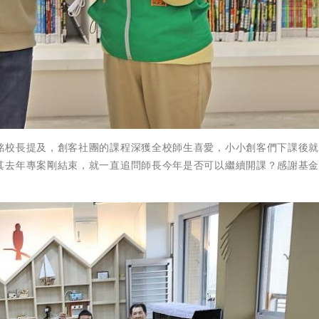
銘校長提及，創客社團的課程深獲全校師生喜愛，小小創客們下課後
其去年專案剛結束，就一直追問師長今年是否可以繼續開課？感謝基