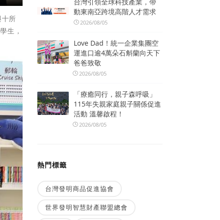
台灣引領全球科技產業，帶
動東南亞跨境高階人才需求
與十所
2026/08/05
勢學生，
Love Dad！統一企業集團空
運進口逾4萬朵石斛蘭向天下
爸爸致敬
2026/08/05
「療癒同行，親子森呼吸」
115年失親家庭親子關係促進
活動 溫馨啟程！
2026/08/05
熱門標籤
台灣發明商品促進協會
世界發明智慧財產聯盟總會