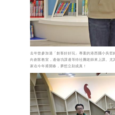
去年曾參加過「創客好好玩」專案的港西國小吳哲
向創客教室，邊做功課邊等待社團老師來上課。尤
家在今年甫開春，夢想立刻成真！