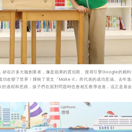
，矽谷許多大咖創業者，像是蘋果的賈伯斯、搜尋引擎Google的賴利
成功改變了世界！輝映了英文『Make it』所代表的成功意涵。去年
作的過程和思路，孩子們在面對問題時也會相互教導改進，這正是基