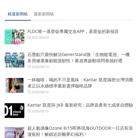
精選新聞稿
最新新聞稿
FLOC唯一基督徒專屬交友APP，基督徒的新福音
2021/03/29
石墨點穴最快解法GenerStand推「生物能電池」一機
多用健康兼顧能源韌性！募資將啟動填問卷抽好禮
2026/08/10
一杯咖啡，喝的不只是風味：Kantar 凱度揭密台灣消費
者正以永續標準重新選擇咖啡品牌
2026/08/10
Kantar 凱度與 JKR 最新研究 : 品牌資產有七成來自體驗
2026/08/10
超人氣偶像Ozone 8/15即將現身OUTDOOR一日店長浪
漫寵粉！解鎖近距離夢幻福利！