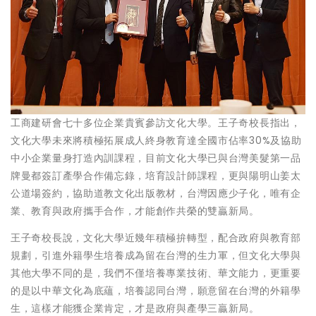
工商建研會七十多位企業貴賓參訪文化大學。王子奇校長指出，
文化大學未來將積極拓展成人終身教育達全國市佔率30%及協助
中小企業量身打造內訓課程，目前文化大學已與台灣美髮第一品
牌曼都簽訂產學合作備忘錄，培育設計師課程，更與陽明山姜太
公道場簽約，協助道教文化出版教材，台灣因應少子化，唯有企
業、教育與政府攜手合作，才能創作共榮的雙贏新局。
王子奇校長說，文化大學近幾年積極拚轉型，配合政府與教育部
規劃，引進外籍學生培養成為留在台灣的生力軍，但文化大學與
其他大學不同的是，我們不僅培養專業技術、華文能力，更重要
的是以中華文化為底蘊，培養認同台灣，願意留在台灣的外籍學
生，這樣才能獲企業肯定，才是政府與產學三贏新局。