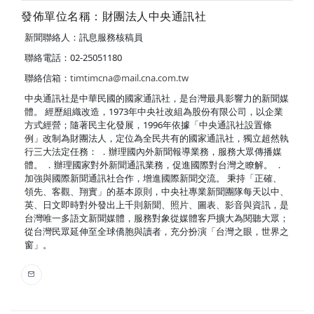
發佈單位名稱：財團法人中央通訊社
新聞聯絡人：訊息服務核稿員
聯絡電話：02-25051180
聯絡信箱：
timtimcna@mail.cna.com.tw
中央通訊社是中華民國的國家通訊社，是台灣最具影響力的新聞媒
體。 經歷組織改造，1973年中央社改組為股份有限公司，以企業
方式經營；隨著民主化發展，1996年依據「中央通訊社設置條
例」改制為財團法人，定位為全民共有的國家通訊社，獨立超然執
行三大法定任務： ．辦理國內外新聞報導業務，服務大眾傳播媒
體。 ．辦理國家對外新聞通訊業務，促進國際對台灣之瞭解。 ．
加強與國際新聞通訊社合作，增進國際新聞交流。 秉持「正確、
領先、客觀、翔實」的基本原則，中央社專業新聞團隊每天以中、
英、日文即時對外發出上千則新聞、照片、圖表、影音與資訊，是
台灣唯一多語文新聞媒體，服務對象從媒體客戶擴大為閱聽大眾；
從台灣民眾延伸至全球僑胞與讀者，充分扮演「台灣之眼，世界之
窗」。