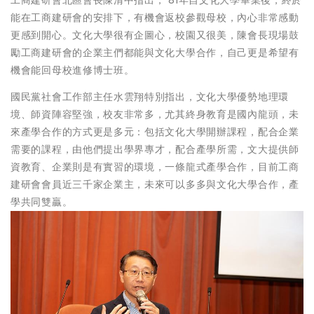
工商建研會北區會長陳清中指出， 81年自文化大學畢業後，終於
能在工商建研會的安排下，有機會返校參觀母校，內心非常感動
更感到開心。文化大學很有企圖心，校園又很美，陳會長現場鼓
勵工商建研會的企業主們都能與文化大學合作，自己更是希望有
機會能回母校進修博士班。
國民黨社會工作部主任水雲翔特別指出，文化大學優勢地理環
境、師資陣容堅強，校友非常多，尤其終身教育是國內龍頭，未
來產學合作的方式更是多元：包括文化大學開辦課程，配合企業
需要的課程，由他們提出學界專才，配合產學所需，文大提供師
資教育、企業則是有實習的環境，一條龍式產學合作，目前工商
建研會會員近三千家企業主，未來可以多多與文化大學合作，產
學共同雙贏。