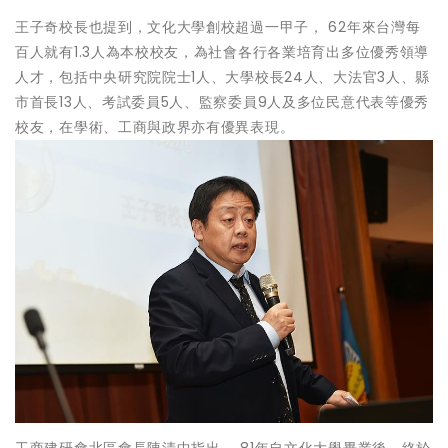
王子奇校長也提到，文化大學創校超過一甲子， 62年來台灣每
百人就有1.3人為本校校友，為社會各行各業培育出多位優秀領導
人才，包括中央研究院院士1人、大學校長24人、大法官3人、縣
市首長13人、考試委員5人、監察委員9人及多位民意代表等優秀
校友，在學術、工商與政界亦有優異表現。