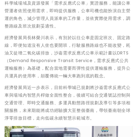
科學城場域及資源發展「需求反應式公車」實證服務，能讓公車
營運者依照使用需求，即時提供服務，公車司機也能扮演自主營
運的角色，減少管理人員派車的工作量，並依實際使用需求，調
整路線及班次規劃妥適性。
經濟發展局長林榮川表示，有別於以往公車是固定班次、固定路
線，即便知道沒有人坐也要開班，行駛服務路線也不能改變，耗
油又徒增二氧化碳排放，沙崙需求反應式公車示範計畫以DRTS
（Demand Responsive Transit Service，需求反應式公共
運輸服務）為基礎，配合當地需要而彈性提供運輸服務，提升公
共運具的使用率，顛覆傳統一輛大車跑到底的觀念。
經濟發展局近一步表示，目前科學城已規劃將沙崙需求反應式公
車與場域內智慧共桿做全面性整合，後續可結合交通號誌控制與
交通管理、即時交通服務、多運具動態路徑規劃及導引等多項相
關服務，未來期能將成功經驗擴大至整個臺南，帶領臺南朝全球
淨零排放目標，走向低碳永續智慧示範城市。