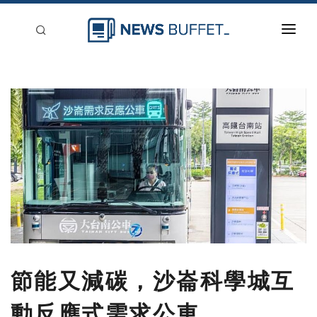
回到首頁
新聞稿分類
登入
刊登
節能又減碳，沙崙科學城互
動反應式需求公車