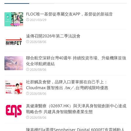
FLOC唯一基督徒專屬交友APP，基督徒的新福音
2021/03/29
遠傳召開2026年第二季法說會
2026/08/06
聯合航空深耕台灣40週年 持續投資市場、升級機隊並強
化全球航網連結
2026/08/06
社群觸及會變，品牌入口要掌握在自己手上：
Cloudmax 匯智推出 .tw／.台灣網域限時優惠
2026/08/06
真健康醫療（02697.HK）與天津具身智能創新中心達成
戰略合作 共建具身智能醫療產業生態
2026/08/06
陳嘉樺Ella選擇Sennheiser Digital 6000打造震撼動人