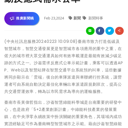
Feb 23,2024
新聞
新聞時事
推廣新聞稿
(中央社訊息服務20240223 10:09:08)臺南市致力打造低碳及
智慧城市，智慧交通發展更是智慧城市各項應用的重中之重，在
偌大的城市裡大眾交通運具如何有效率載運是最能有效減少碳足
跡的方式之一。沙崙需求反應式公車示範計畫，乘客可以透過AP
P、Web以及智慧站牌在智慧交通平台系統預約叫車，這些數據
將同步顯示在「雲端」後台的車隊派遣與車聯網行控系統，讓營
運者可由系統自動決定最佳化車輛出車派遣跟規劃班次，提高公
共交通營運效率，轉為以市民需求為導向的運輸服務。
臺南市長黃偉哲指出，沙崙智慧綠能科學城是台南重要的研發中
心，也是政府「5+2產業創新計畫」中綠能科技產業的發展重
鎮，在中央淨零永續政策中扮演關鍵的重要角色，其場域內成功
實證經驗足可作為臺南轉型智慧城市之示範。藉由沙崙智慧綠能