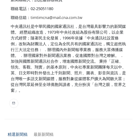
聯絡電話：02-25051180
聯絡信箱：
timtimcna@mail.cna.com.tw
中央通訊社是中華民國的國家通訊社，是台灣最具影響力的新聞媒
體。 經歷組織改造，1973年中央社改組為股份有限公司，以企業
方式經營；隨著民主化發展，1996年依據「中央通訊社設置條
例」改制為財團法人，定位為全民共有的國家通訊社，獨立超然執
行三大法定任務： ．辦理國內外新聞報導業務，服務大眾傳播媒
體。 ．辦理國家對外新聞通訊業務，促進國際對台灣之瞭解。 ．
加強與國際新聞通訊社合作，增進國際新聞交流。 秉持「正確、
領先、客觀、翔實」的基本原則，中央社專業新聞團隊每天以中、
英、日文即時對外發出上千則新聞、照片、圖表、影音與資訊，是
台灣唯一多語文新聞媒體，服務對象從媒體客戶擴大為閱聽大眾；
從台灣民眾延伸至全球僑胞與讀者，充分扮演「台灣之眼，世界之
窗」。
精選新聞稿
最新新聞稿