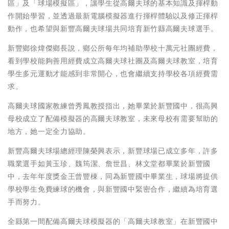
區」及「球場模擬區」，讓學生從高爾夫球的基本知識及揮桿動
作開始學習，並透過最新電腦模擬器進行揮桿體驗以及修正揮桿
動作，也希望與新豐高爾夫球場共同培育新竹縣高爾夫球選手。
新豐鄉徐煒傑鄉長說，鄉公所每年均補助學校十萬元社團經費，
看到學校能夠善用經費成立高爾夫球社團及高爾夫球教室，培育
學生多元運動才能感到非常開心，也會繼續支持學校各項經費需
求。
高爾夫球國家教練曾秀鳳教授指出，她畢業於新豐國中，很高興
母校成立了配備模擬器的高爾夫球教室，未來母校有需要幫助的
地方，她一定全力協助。
新豐高爾夫球場總經理陳榮興表示，新豐球場已成立多年，許多
職業選手如黃玉珍、魏筠潔、詹世昌、林文堂都畢業於新豐國
中，去年年度獎金王曾豐棟，同為新豐國中畢業生，球場將提供
學校學生免費練球的機會，與新豐國中緊密合作，繼續為培育選
手而努力。
全縣第一間配備高爾夫球模擬器的「高爾夫球教室」在新豐國中