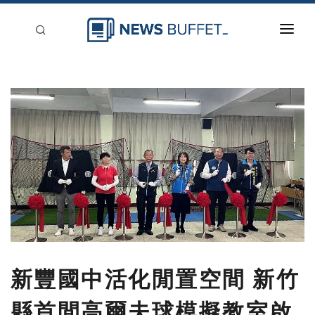
回到首頁
新聞稿分類
登入
刊登
新豐國中活化閒置空間 新竹
縣首間高爾夫球模擬教室啟