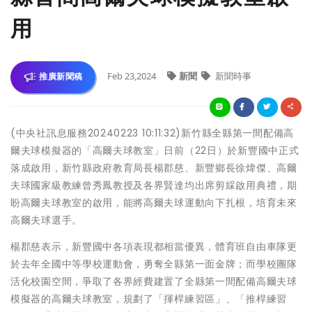
用
Feb 23,2024
新聞
新聞時事
推廣新聞稿
(中央社訊息服務20240223 10:11:32)新竹縣全縣第一間配備高
爾夫球模擬器的「高爾夫球教室」日前（22日）於新豐國中正式
落成啟用，新竹縣政府教育局長楊郡慈、新豐鄉長徐煒傑、高爾
夫球國家級教練曾秀鳳教授及各界賢達均出席剪綵啟用典禮，期
盼高爾夫球教室的啟用，能將高爾夫球運動向下扎根，培育未來
高爾夫球選手。
楊郡慈表示，新豐國中各項表現都相當優異，體育班自由車隊更
於去年全國中等學校運動會，勇奪全縣第一面金牌；而學校團隊
活化校園空間，爭取了各界經費建置了全縣第一間配備高爾夫球
模擬器的高爾夫球教室，規劃了「揮桿練習區」、「推桿練習