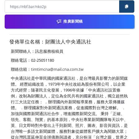
推廣新聞稿
發佈單位名稱：財團法人中央通訊社
新聞聯絡人：訊息服務核稿員
聯絡電話：02-25051180
聯絡信箱：
timtimcna@mail.cna.com.tw
中央通訊社是中華民國的國家通訊社，是台灣最具影響力的新聞媒
體。 經歷組織改造，1973年中央社改組為股份有限公司，以企業
方式經營；隨著民主化發展，1996年依據「中央通訊社設置條
例」改制為財團法人，定位為全民共有的國家通訊社，獨立超然執
行三大法定任務： ．辦理國內外新聞報導業務，服務大眾傳播媒
體。 ．辦理國家對外新聞通訊業務，促進國際對台灣之瞭解。 ．
加強與國際新聞通訊社合作，增進國際新聞交流。 秉持「正確、
領先、客觀、翔實」的基本原則，中央社專業新聞團隊每天以中、
英、日文即時對外發出上千則新聞、照片、圖表、影音與資訊，是
台灣唯一多語文新聞媒體，服務對象從媒體客戶擴大為閱聽大眾；
從台灣民眾延伸至全球僑胞與讀者，充分扮演「台灣之眼，世界之