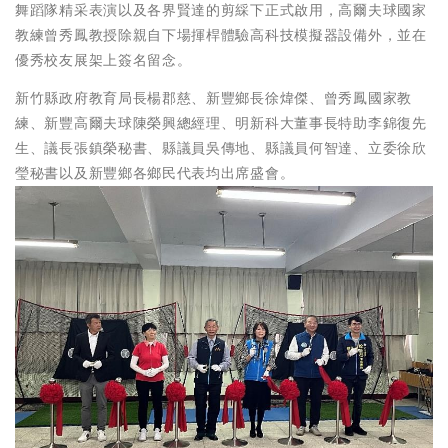
舞蹈隊精采表演以及各界賢達的剪綵下正式啟用，高爾夫球國家
教練曾秀鳳教授除親自下場揮桿體驗高科技模擬器設備外，並在
優秀校友展架上簽名留念。
新竹縣政府教育局長楊郡慈、新豐鄉長徐煒傑、曾秀鳳國家教
練、新豐高爾夫球陳榮興總經理、明新科大董事長特助李錦復先
生、議長張鎮榮秘書、縣議員吳傳地、縣議員何智達、立委徐欣
瑩秘書以及新豐鄉各鄉民代表均出席盛會。