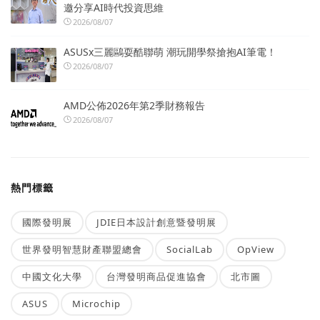
邀分享AI時代投資思維
2026/08/07
ASUSx三麗鷗耍酷聯萌 潮玩開學祭搶抱AI筆電！
2026/08/07
AMD公佈2026年第2季財務報告
2026/08/07
熱門標籤
國際發明展
JDIE日本設計創意暨發明展
世界發明智慧財產聯盟總會
SocialLab
OpView
中國文化大學
台灣發明商品促進協會
北市圖
ASUS
Microchip