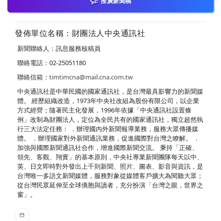
推廣新聞稿
發佈單位名稱：財團法人中央通訊社
新聞聯絡人：訊息服務核稿員
聯絡電話：02-25051180
聯絡信箱：
timtimcna@mail.cna.com.tw
中央通訊社是中華民國的國家通訊社，是台灣最具影響力的新聞媒
體。 經歷組織改造，1973年中央社改組為股份有限公司，以企業
方式經營；隨著民主化發展，1996年依據「中央通訊社設置條
例」改制為財團法人，定位為全民共有的國家通訊社，獨立超然執
行三大法定任務： ．辦理國內外新聞報導業務，服務大眾傳播媒
體。 ．辦理國家對外新聞通訊業務，促進國際對台灣之瞭解。 ．
加強與國際新聞通訊社合作，增進國際新聞交流。 秉持「正確、
領先、客觀、翔實」的基本原則，中央社專業新聞團隊每天以中、
英、日文即時對外發出上千則新聞、照片、圖表、影音與資訊，是
台灣唯一多語文新聞媒體，服務對象從媒體客戶擴大為閱聽大眾；
從台灣民眾延伸至全球僑胞與讀者，充分扮演「台灣之眼，世界之
窗」。