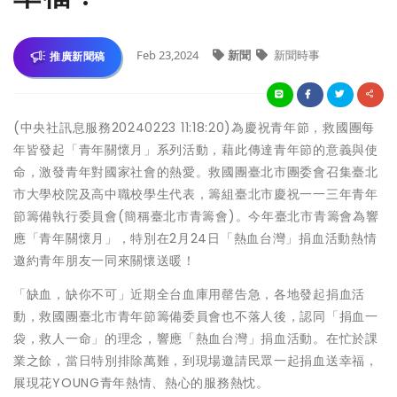
Feb 23,2024
新聞
新聞時事
推廣新聞稿
(中央社訊息服務20240223 11:18:20)為慶祝青年節，救國團每
年皆發起「青年關懷月」系列活動，藉此傳達青年節的意義與使
命，激發青年對國家社會的熱愛。救國團臺北市團委會召集臺北
市大學校院及高中職校學生代表，籌組臺北市慶祝一一三年青年
節籌備執行委員會(簡稱臺北市青籌會)。今年臺北市青籌會為響
應「青年關懷月」，特別在2月24日「熱血台灣」捐血活動熱情
邀約青年朋友一同來關懷送暖！
「缺血，缺你不可」近期全台血庫用罄告急，各地發起捐血活
動，救國團臺北市青年節籌備委員會也不落人後，認同「捐血一
袋，救人一命」的理念，響應「熱血台灣」捐血活動。在忙於課
業之餘，當日特別排除萬難，到現場邀請民眾一起捐血送幸福，
展現花YOUNG青年熱情、熱心的服務熱忱。