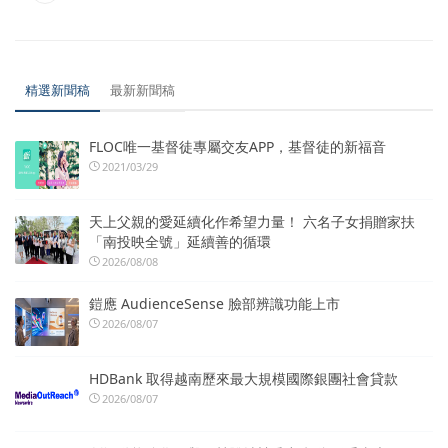
精選新聞稿
最新新聞稿
FLOC唯一基督徒專屬交友APP，基督徒的新福音
2021/03/29
天上父親的愛延續化作希望力量！ 六名子女捐贈家扶
「南投映全號」延續善的循環
2026/08/08
鎧應 AudienceSense 臉部辨識功能上市
2026/08/07
HDBank 取得越南歷來最大規模國際銀團社會貸款
2026/08/07