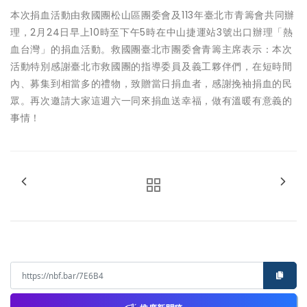
本次捐血活動由救國團松山區團委會及113年臺北市青籌會共同辦
理，2月24日早上10時至下午5時在中山捷運站3號出口辦理「熱
血台灣」的捐血活動。救國團臺北市團委會青籌主席表示：本次
活動特別感謝臺北市救國團的指導委員及義工夥伴們，在短時間
內、募集到相當多的禮物，致贈當日捐血者，感謝挽袖捐血的民
眾。再次邀請大家這週六一同來捐血送幸福，做有溫暖有意義的
事情！