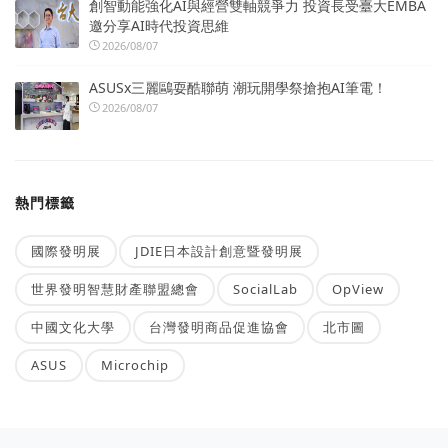
創智動能強化AI與經營雙軸競爭力 投資長受臺大EMBA
邀分享AI時代投資思維
2026/08/07
ASUSx三麗鷗耍酷聯萌 潮玩開學祭搶抱AI筆電！
2026/08/07
熱門標籤
國際發明展
JDIE日本設計創意暨發明展
世界發明智慧財產聯盟總會
SocialLab
OpView
中國文化大學
台灣發明商品促進協會
北市圖
ASUS
Microchip