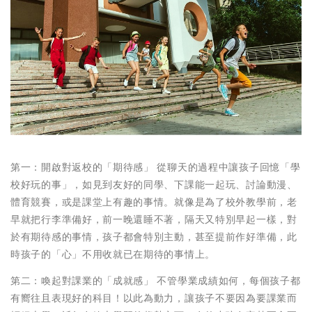
第一：開啟對返校的「期待感」 從聊天的過程中讓孩子回憶「學
校好玩的事」，如見到友好的同學、下課能一起玩、討論動漫、
體育競賽，或是課堂上有趣的事情。就像是為了校外教學前，老
早就把行李準備好，前一晚還睡不著，隔天又特別早起一樣，對
於有期待感的事情，孩子都會特別主動，甚至提前作好準備，此
時孩子的「心」不用收就已在期待的事情上。
第二：喚起對課業的「成就感」 不管學業成績如何，每個孩子都
有嚮往且表現好的科目！以此為動力，讓孩子不要因為要課業而