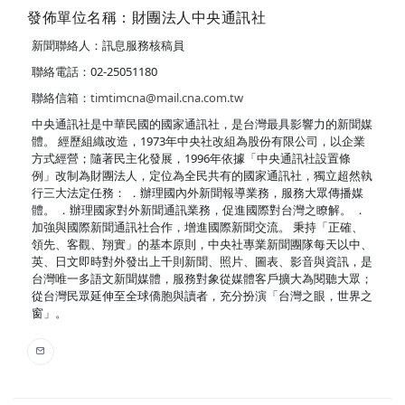
發佈單位名稱：財團法人中央通訊社
新聞聯絡人：訊息服務核稿員
聯絡電話：02-25051180
聯絡信箱：
timtimcna@mail.cna.com.tw
中央通訊社是中華民國的國家通訊社，是台灣最具影響力的新聞媒
體。 經歷組織改造，1973年中央社改組為股份有限公司，以企業
方式經營；隨著民主化發展，1996年依據「中央通訊社設置條
例」改制為財團法人，定位為全民共有的國家通訊社，獨立超然執
行三大法定任務： ．辦理國內外新聞報導業務，服務大眾傳播媒
體。 ．辦理國家對外新聞通訊業務，促進國際對台灣之瞭解。 ．
加強與國際新聞通訊社合作，增進國際新聞交流。 秉持「正確、
領先、客觀、翔實」的基本原則，中央社專業新聞團隊每天以中、
英、日文即時對外發出上千則新聞、照片、圖表、影音與資訊，是
台灣唯一多語文新聞媒體，服務對象從媒體客戶擴大為閱聽大眾；
從台灣民眾延伸至全球僑胞與讀者，充分扮演「台灣之眼，世界之
窗」。