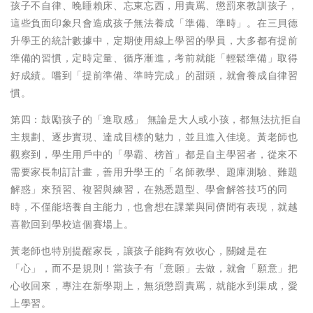
孩子不自律、晚睡賴床、忘東忘西，用責罵、懲罰來教訓孩子，
這些負面印象只會造成孩子無法養成「準備、準時」。在三貝德
升學王的統計數據中，定期使用線上學習的學員，大多都有提前
準備的習慣，定時定量、循序漸進，考前就能「輕鬆準備」取得
好成績。嚐到「提前準備、準時完成」的甜頭，就會養成自律習
慣。
第四：鼓勵孩子的「進取感」 無論是大人或小孩，都無法抗拒自
主規劃、逐步實現、達成目標的魅力，並且進入佳境。黃老師也
觀察到，學生用戶中的「學霸、榜首」都是自主學習者，從來不
需要家長制訂計畫，善用升學王的「名師教學、題庫測驗、難題
解惑」來預習、複習與練習，在熟悉題型、學會解答技巧的同
時，不僅能培養自主能力，也會想在課業與同儕間有表現，就越
喜歡回到學校這個賽場上。
黃老師也特別提醒家長，讓孩子能夠有效收心，關鍵是在
「心」，而不是規則！當孩子有「意願」去做，就會「願意」把
心收回來，專注在新學期上，無須懲罰責罵，就能水到渠成，愛
上學習。