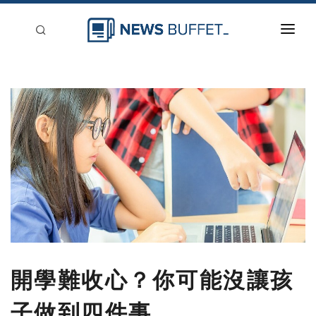
回到首頁
新聞稿分類
登入
刊登
開學難收心？你可能沒讓孩
子做到四件事