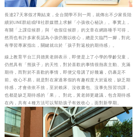
長達27天寒假才剛結束，全台開學不到一周，就傳出不少家長陸
續於LINE群組或FB社群媒體上求解「小孩收心秘訣」。事實上，
有關「上課症候群」與「收假症候群」的文章在網路唾手可得，
然而也有許多家長認為小孩仍難以收心，總是欠臨門一腳，對此
有學習專家指出，關鍵就出於「孩子對返校的期待感」。
線上教育平台三貝德黃老師表示，即便是上了小學的學齡兒童，
仍然具有「熊孩子」的天性，對於喜歡的事情很熱衷主動、充滿
期待，而對於不喜歡的事情，即便父母講了好幾遍，仍裹足不
前。收心不易，就是對在家過寒假的有趣程度大於返校，缺乏期
待感，才會依依不捨，至於賴床、沒收書包、沒事先預習功課，
也都是缺乏期待感的「果」。對此，黃老師更建議，包含期待感
在內，共有４種方法可以幫助孩子有效收心，面對新學期。