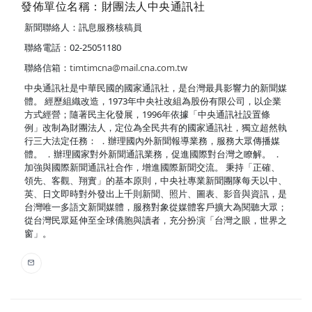
發佈單位名稱：財團法人中央通訊社
新聞聯絡人：訊息服務核稿員
聯絡電話：02-25051180
聯絡信箱：
timtimcna@mail.cna.com.tw
中央通訊社是中華民國的國家通訊社，是台灣最具影響力的新聞媒
體。 經歷組織改造，1973年中央社改組為股份有限公司，以企業
方式經營；隨著民主化發展，1996年依據「中央通訊社設置條
例」改制為財團法人，定位為全民共有的國家通訊社，獨立超然執
行三大法定任務： ．辦理國內外新聞報導業務，服務大眾傳播媒
體。 ．辦理國家對外新聞通訊業務，促進國際對台灣之瞭解。 ．
加強與國際新聞通訊社合作，增進國際新聞交流。 秉持「正確、
領先、客觀、翔實」的基本原則，中央社專業新聞團隊每天以中、
英、日文即時對外發出上千則新聞、照片、圖表、影音與資訊，是
台灣唯一多語文新聞媒體，服務對象從媒體客戶擴大為閱聽大眾；
從台灣民眾延伸至全球僑胞與讀者，充分扮演「台灣之眼，世界之
窗」。