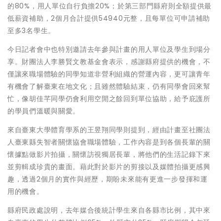
的80%，用人單位自行負擔20%；於第三部門縣府則全額提供最
低薪資補助，2個月合計提供54940元整，且每單位可申請補助
至多3名學生。
今日記者會中也特別邀請去年參與計畫的用人單位及學生到場分
享。財團法人李勝賢文教基金會表示，感謝縣府提供的機會，不
僅讓來職場體驗的同學知道非營利組織的營運內容，更可讓青年
有機會了解臺東在地文化；且雖然體驗結束，仍有同學會回來幫
忙，像胡佳芊同學仍會利用空閒之餘回到單位協助，給予庇護所
的學員們溫暖與關愛。
來自臺東大學體育學系的王昱翔同學則提到，經由計畫至社團法
人臺東縣失智者關懷協會職場體驗，工作內容是到各個長輩的關
懷據點做影片拍攝，關懷訪視獨居長輩，將他們的生活記錄下來
並剪輯成珍貴的畫面。藉此對於影片的剪接以及媒體拍攝更感興
趣，透過2個月的實作與經歷，期盼未來能有更進一步發揮和運
用的機會。
縣府民政處說明，去年媒合後統計學生來自各縣市比例，其中來