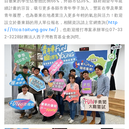
自臺東的學生佔整體比例65%，外縣市佔35%。縣府期望今年延
續計畫的宗旨，吸引更多各縣市青年學子加入，豐富在學及畢業
青年履歷，也為臺東在地產業注入更多年輕的氣息與活力！歡迎
設立於臺東縣的用人單位報名，相關資訊請上官網查詢(
http
s://ttca.taitung.gov.tw/
)，也歡迎撥打專案承辦單位07-33
2-3228財團法人西子灣教育基金會詢問。