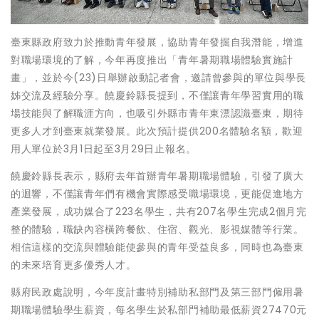
臺東縣政府致力於推動青年發展，協助青年發掘自我潛能，增進
對職場環境的了解，今年再度推出「青年暑期職場體驗實施計
畫」，並於今(23)日舉辦啟動記者會，邀請曾參與的單位與學長
姊交流及經驗分享。饒慶鈴縣長提到，不僅讓青年學習實用的職
場技能與了解職涯方向，也吸引外縣市青年東漂認識臺東，期待
更多人才到臺東就業發展。此次預計提供200名體驗名額，歡迎
用人單位於3月1日起至3月29日止報名。
饒慶鈴縣長表示，縣府去年首辦青年暑期職場體驗，引發了廣大
的迴響，不僅讓青年們有機會實際感受職場環境，更能促進地方
產業發展，成功媒合了223名學生，共有207名學生完成2個月完
整的體驗，職缺內容橫跨餐飲、住宿、觀光、影視媒體等行業。
相信這樣的交流與體驗能使參與的青年受益良多，同時也為臺東
的未來培育更多優秀人才。
縣府民政處說明，今年度計畫特別補助私部門及第三部門僱用暑
期職場體驗學生薪資，每名學生於私部門補助最低薪資27470元