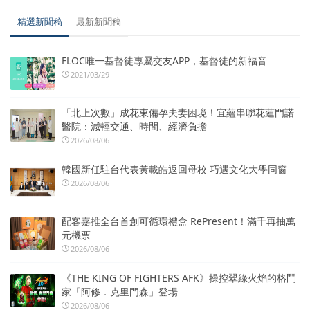
精選新聞稿
最新新聞稿
FLOC唯一基督徒專屬交友APP，基督徒的新福音
2021/03/29
「北上次數」成花東備孕夫妻困境！宜蘊串聯花蓮門諾
醫院：減輕交通、時間、經濟負擔
2026/08/06
韓國新任駐台代表黃載皓返回母校 巧遇文化大學同窗
2026/08/06
配客嘉推全台首創可循環禮盒 RePresent！滿千再抽萬
元機票
2026/08/06
《THE KING OF FIGHTERS AFK》操控翠綠火焰的格鬥
家「阿修．克里門森」登場
2026/08/06