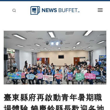
回到首頁
新聞稿分類
登入
刊登
臺東縣府再啟動青年暑期職
場體驗 饒慶鈴縣長歡迎各地