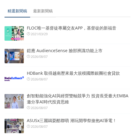
精選新聞稿
最新新聞稿
FLOC唯一基督徒專屬交友APP，基督徒的新福音
2021/03/29
鎧應 AudienceSense 臉部辨識功能上市
2026/08/07
HDBank 取得越南歷來最大規模國際銀團社會貸款
2026/08/07
創智動能強化AI與經營雙軸競爭力 投資長受臺大EMBA
邀分享AI時代投資思維
2026/08/07
ASUSx三麗鷗耍酷聯萌 潮玩開學祭搶抱AI筆電！
2026/08/07