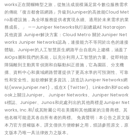
works正在開輾轉型之旅，從無法成規模滿足當今數位服務需求
的傳統『復古都會區網路』升級到Juniper的高效能Cloud Met
ro基礎設施，為全球服務提供者實現永續、適用於未來需求的業
務成長。」 ——Juniper Networks執行副總裁AE Natarajan
其他資源 Juniper解決方案：Cloud Metro 關於Juniper Net
works Juniper Networks認為，連接能力不等同於出色的連接
體驗。Juniper的人工智慧原生網路平台自底向上建構，涵蓋了
AIOps層和我們的系統，以充分利用人工智慧的力量。從即時故
障隔離到主動異常偵測和自驅動糾正措施，它為園區、分支機
搆、資料中心和廣域網路營運提供了更高水準的可預測性、可靠
性和安全性。如欲瞭解更多資訊，請造訪Juniper Networks網
站(www.juniper.net)，或在X (Twitter)、LinkedIn和Faceb
ook上關注Juniper。 Juniper Networks、Juniper Network
s標誌、Juniper、Junos和此處列出的其他商標是Juniper Net
works, Inc.和/或其附屬公司在美國和其他國家的注冊商標。其
他名稱可能是其各自所有者的商標。 免責聲明：本公告之原文版
本乃官方授權版本。譯文僅供方便瞭解之用，煩請參照原文，原
文版本乃唯一具法律效力之版本。