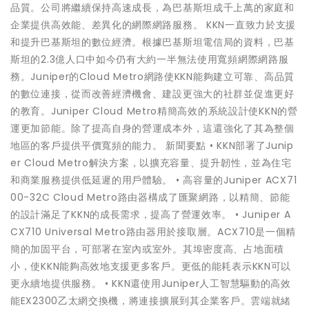
品質。公司將繼續保持高速成長，為巴基斯坦成千上萬的家庭和
企業提供高效能、差異化的網際網路服務。 KKN一直致力於支援
和提升巴基斯坦的數位經濟。根據巴基斯坦電信局的資料，巴基
斯坦的2.3億人口中如今仍有大約一半無法使用寬頻網際網路服
務。Juniper的Cloud Metro網路使KKN能夠建立可靠、高品質
的數位連接，從而改善經濟機會、建設更強大的社群並促進更好
的教育。Juniper Cloud Metro精簡高效的系統設計使KKN的營
運更加節能。除了提高自身的營運成本外，這還強化了其為整個
地區的客戶提供平價寬頻的能力。 新聞要點 • KKN部署了Junip
er Cloud Metro解決方案，以擴充容量、提升韌性，並為住宅
和商業服務提供低延遲的用戶體驗。 • 高容量的Juniper ACX71
00-32C Cloud Metro路由器構成了匯聚網路，以精簡、節能
的設計滿足了KKN的成長需求，提高了營運效率。 • Juniper A
CX710 Universal Metro路由器用於接取層。ACX710是一個精
簡的加固平台，可部署在室內或室外。其埠密度高、占地面積
小，使KKN能夠高效地支援更多客戶。更低的能耗表示KKN可以
更永續地提供服務。 • KKN還使用Juniper人工智慧驅動的高效
能EX2300乙太網交換機，將連接擴展到其企業客戶。雲端就緒