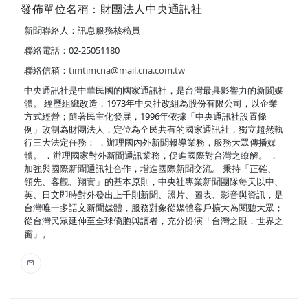
發佈單位名稱：財團法人中央通訊社
新聞聯絡人：訊息服務核稿員
聯絡電話：02-25051180
聯絡信箱：
timtimcna@mail.cna.com.tw
中央通訊社是中華民國的國家通訊社，是台灣最具影響力的新聞媒
體。 經歷組織改造，1973年中央社改組為股份有限公司，以企業
方式經營；隨著民主化發展，1996年依據「中央通訊社設置條
例」改制為財團法人，定位為全民共有的國家通訊社，獨立超然執
行三大法定任務： ．辦理國內外新聞報導業務，服務大眾傳播媒
體。 ．辦理國家對外新聞通訊業務，促進國際對台灣之瞭解。 ．
加強與國際新聞通訊社合作，增進國際新聞交流。 秉持「正確、
領先、客觀、翔實」的基本原則，中央社專業新聞團隊每天以中、
英、日文即時對外發出上千則新聞、照片、圖表、影音與資訊，是
台灣唯一多語文新聞媒體，服務對象從媒體客戶擴大為閱聽大眾；
從台灣民眾延伸至全球僑胞與讀者，充分扮演「台灣之眼，世界之
窗」。