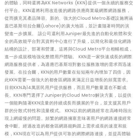
的體驗，同時還將為KK Networks (KKN)提供一個永續的服務交
付平台。KKN還將利用改造後的網路供應商業級網際網路服務，
從而擴充其產品陣容。新的、強大的Cloud Metro基礎設施將涵
蓋巴基斯坦拉合爾(Lahore)的廣大地區，並計畫隨著時間的演
變進一步擴展。 該公司還利用Juniper最先進的自動化軟體和安
全的高效能平台對其資料中心進行了升級，以簡化和最佳化網路
結構的設計、部署和營運。這將與Cloud Metro平台相輔相成，
進一步成規模地強化整體用戶體驗。 KKN是一家快速成長的網際
網路服務提供者，為適應巴基斯坦對數位服務激增的需求而迅速
發展。在拉合爾，KKN的用戶數量在短短兩年內增加了四倍，因
此KKN需要一個強大的都會區網路來滿足日益增長的頻寬需求。
目前KKN為14萬居民用戶提供服務，而且用戶數量還在不斷成
長。KKN專門選擇了Juniper的Cloud Metro解決方案，以提供
一個能夠隨著KKN流量的持續成長而擴展的平台，並支援其用戶
群的分散式特性和流量模式。 KKN以前的網路經常在高峰時段出
現上網緩慢的問題。頻繁的網路擁塞意味著用戶的網路連接經常
會中斷。經過改造的都會區網路能夠跟上需求成長的速度和規
模，KKN現在可以為用戶提供可靠的網際網路連接，並提高體驗