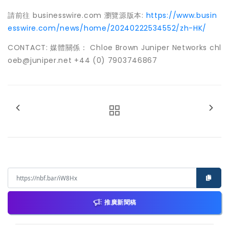
請前往 businesswire.com 瀏覽源版本:
https://www.busin
esswire.com/news/home/20240222534552/zh-HK/
CONTACT: 媒體關係： Chloe Brown Juniper Networks chl
oeb@juniper.net +44 (0) 7903746867
推廣新聞稿