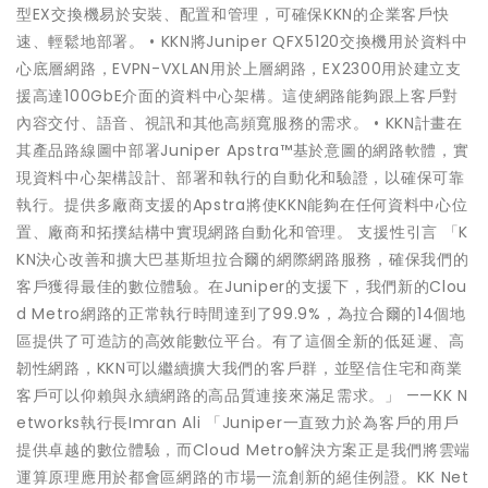
型EX交換機易於安裝、配置和管理，可確保KKN的企業客戶快
速、輕鬆地部署。 • KKN將Juniper QFX5120交換機用於資料中
心底層網路，EVPN-VXLAN用於上層網路，EX2300用於建立支
援高達100GbE介面的資料中心架構。這使網路能夠跟上客戶對
內容交付、語音、視訊和其他高頻寬服務的需求。 • KKN計畫在
其產品路線圖中部署Juniper Apstra™基於意圖的網路軟體，實
現資料中心架構設計、部署和執行的自動化和驗證，以確保可靠
執行。提供多廠商支援的Apstra將使KKN能夠在任何資料中心位
置、廠商和拓撲結構中實現網路自動化和管理。 支援性引言 「K
KN決心改善和擴大巴基斯坦拉合爾的網際網路服務，確保我們的
客戶獲得最佳的數位體驗。在Juniper的支援下，我們新的Clou
d Metro網路的正常執行時間達到了99.9%，為拉合爾的14個地
區提供了可造訪的高效能數位平台。有了這個全新的低延遲、高
韌性網路，KKN可以繼續擴大我們的客戶群，並堅信住宅和商業
客戶可以仰賴與永續網路的高品質連接來滿足需求。」 ——KK N
etworks執行長Imran Ali 「Juniper一直致力於為客戶的用戶
提供卓越的數位體驗，而Cloud Metro解決方案正是我們將雲端
運算原理應用於都會區網路的市場一流創新的絕佳例證。KK Net