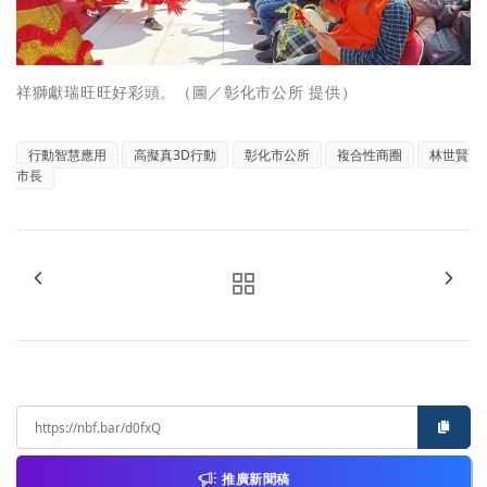
祥獅獻瑞旺旺好彩頭。（圖／彰化市公所 提供）
行動智慧應用
高擬真3D行動
彰化市公所
複合性商圈
林世賢
市長
推廣新聞稿