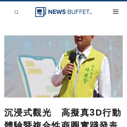
回到首頁
新聞稿分類
登入
刊登
沉浸式觀光 高擬真3D行動
體驗暨複合性商圈實踐發表