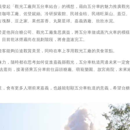
員發起「觀光工廠與五分車結合」的構想，藉由五分車的魅力推廣觀
皇咖啡工廠、佐登妮絲、冷研探索館、民雄金桔、民雄旺萊山、蓋亞
方塊酥、豆之家、果然茶香、丸聚星球、嘉義酒廠、欣欣水泥。
於是他與台糖公司、觀光工廠集思廣益，將五分車做成蒸汽火車的模
，目前乾冰煙霧尚在規劃階段，將會盡速完工。
遊客能夠沿途觀賞美景，同時在車上享用觀光工廠的美食茶點。
像力，隨時都在思考如何促進嘉義縣觀光，五分車軌道周邊未來一定
以先去逛街，接著搭乘五分車前往蒜頭糖廠、萌寵樂園、故宮南院，未來
駐，會有更多人潮前來嘉義，也越能彰顯五分車軌道的意義，希望台