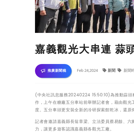
嘉義觀光大串連 蒜
Feb 24,2024
新聞
新聞
推廣新聞稿
(中央社訊息服務20240224 15:50:10)
作，上午在糖廠五分車站前舉辦記者會，藉由觀光
度。五分車頭更安裝全新的冷研探索館乾冰，還原
記者會邀請嘉義縣長翁章梁、立法委員蔡易餘、六
力，讓更多遊客認識嘉義縣各觀光工廠。