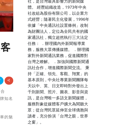
社，是台灣最具影響力的新聞媒
體。 經歷組織改造，1973年中央
社改組為股份有限公司，以企業方
式經營；隨著民主化發展，1996年
依據「中央通訊社設置條例」改制
為財團法人，定位為全民共有的國
家通訊社，獨立超然執行三大法定
任務： ．辦理國內外新聞報導業
遊客
務，服務大眾傳播媒體。 ．辦理國
家對外新聞通訊業務，促進國際對
台灣之瞭解。 ．加強與國際新聞通
訊社合作，增進國際新聞交流。 秉
持「正確、領先、客觀、翔實」的
基本原則，中央社專業新聞團隊每
天以中、英、日文即時對外發出上
司合
千則新聞、照片、圖表、影音與資
訊，是台灣唯一多語文新聞媒體，
品牌知名
服務對象從媒體客戶擴大為閱聽大
眾；從台灣民眾延伸至全球僑胞與
讀者，充分扮演「台灣之眼，世界
分車的魅
之窗」。