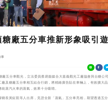
頭糖廠五分車推新形象吸引
時事
為推動蒜頭糖廠五分車觀光，立法委員蔡易餘媒合大嘉義觀光工廠協會與台糖公
工廠及糖廠五分車相互結合行銷，將精緻廣告貼在車輛上，有效擴大
傳統蒸汽火車的蒸氣，效果十分吸睛。
腳鄉長黃鉦凱等人出席，見證全新「蒸氣」五分車亮相，期望透過五