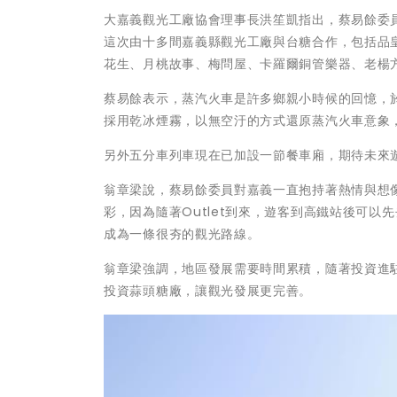
大嘉義觀光工廠協會理事長洪笙凱指出，蔡易餘委
這次由十多間嘉義縣觀光工廠與台糖合作，包括品
花生、月桃故事、梅問屋、卡羅爾銅管樂器、老楊
蔡易餘表示，蒸汽火車是許多鄉親小時候的回憶，
採用乾冰煙霧，以無空汙的方式還原蒸汽火車意象
另外五分車列車現在已加設一節餐車廂，期待未來
翁章梁說，蔡易餘委員對嘉義一直抱持著熱情與想
彩，因為隨著Outlet到來，遊客到高鐵站後可
成為一條很夯的觀光路線。
翁章梁強調，地區發展需要時間累積，隨著投資進
投資蒜頭糖廠，讓觀光發展更完善。