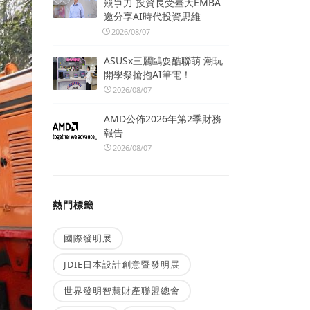
競爭力 投資長受臺大EMBA
邀分享AI時代投資思維
2026/08/07
ASUSx三麗鷗耍酷聯萌 潮玩
開學祭搶抱AI筆電！
2026/08/07
AMD公佈2026年第2季財務
報告
2026/08/07
熱門標籤
國際發明展
JDIE日本設計創意暨發明展
世界發明智慧財產聯盟總會