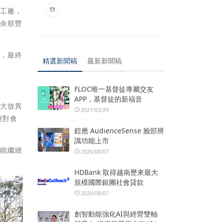
光工廠，
、余順豐
樣，最終
精選新聞稿
最新新聞稿
FLOC唯一基督徒專屬交友
APP，基督徒的新福音
會大放異
2021/03/29
絕對會
鎧應 AudienceSense 臉部辨
識功能上市
糖能繼續
2026/08/07
HDBank 取得越南歷來最大
規模國際銀團社會貸款
2026/08/07
創智動能強化AI與經營雙軸