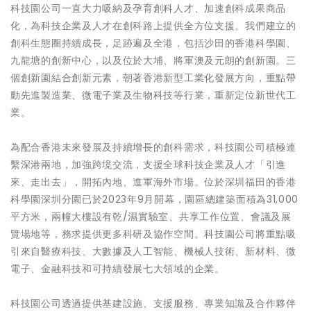
科技園公司一直大力吸納及孕育創科人才、加速創科成果商品
化，為科技企業及人才在創科路上提供全方位支援。我們建立的
創科生態圈持續成長，足跡遍及全港，包括沙田的香港科學園、
九龍塘的創新中心，以及位於大埔、將軍澳及元朗的創新園。三
個創新園結合創新元素，朝著香港新型工業化發展方向，重點帶
動先進製造業、微電子業及生物科技等行業，重新定位新世代工
業。
為配合香港未來發展及持續增長的創科需求，科技園公司積極連
繫深港兩地，加強跨境交流，支援全球科技企業及人才「引進
來、走出去」，開拓內地、進軍海外市場。位於深圳福田的香港
科學園深圳分園已於2023年9月開幕，園區總建築面積為31,000
平方米，兩幢大樓設有乾/濕實驗室、共享工作位置、會議及展
覽場地等，務求提供更多科研及協作空間。科技園公司將重點吸
引來自醫療科技、大數據及人工智能、機械人技術、新材料、微
電子、金融科技和可持續發展七大領域的企業。
科技園公司透過提供基建設施、支援服務、專業知識及合作夥伴