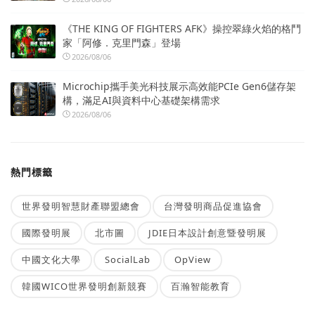
《THE KING OF FIGHTERS AFK》操控翠綠火焰的格鬥
家「阿修．克里門森」登場
2026/08/06
Microchip攜手美光科技展示高效能PCIe Gen6儲存架
構，滿足AI與資料中心基礎架構需求
2026/08/06
熱門標籤
世界發明智慧財產聯盟總會
台灣發明商品促進協會
國際發明展
北市圖
JDIE日本設計創意暨發明展
中國文化大學
SocialLab
OpView
韓國WICO世界發明創新競賽
百瀚智能教育