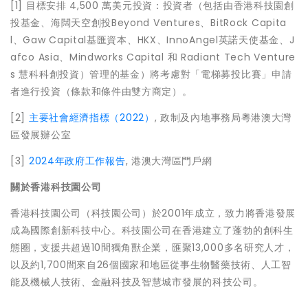
[1] 目標安排 4,500 萬美元投資：投資者（包括由香港科技園創
投基金、海闊天空創投Beyond Ventures、BitRock Capita
l、Gaw Capital基匯資本、HKX、InnoAngel英諾天使基金、J
afco Asia、Mindworks Capital 和 Radiant Tech Venture
s 慧科科創投資）管理的基金）將考慮對「電梯募投比賽」申請
者進行投資（條款和條件由雙方商定）。
[2]
主要社會經濟指標（2022）
, 政制及內地事務局粵港澳大灣
區發展辦公室
[3]
2024年政府工作報告
, 港澳大灣區門戶網
關於香港科技園公司
香港科技園公司（科技園公司）於2001年成立，致力將香港發展
成為國際創新科技中心。科技園公司在香港建立了蓬勃的創科生
態圈，支援共超過10間獨角獸企業，匯聚13,000多名研究人才，
以及約1,700間來自26個國家和地區從事生物醫藥技術、人工智
能及機械人技術、金融科技及智慧城市發展的科技公司。