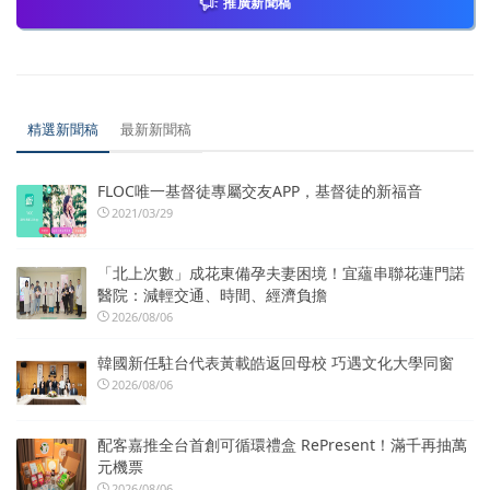
推廣新聞稿
精選新聞稿
最新新聞稿
FLOC唯一基督徒專屬交友APP，基督徒的新福音
2021/03/29
「北上次數」成花東備孕夫妻困境！宜蘊串聯花蓮門諾
醫院：減輕交通、時間、經濟負擔
2026/08/06
韓國新任駐台代表黃載皓返回母校 巧遇文化大學同窗
2026/08/06
配客嘉推全台首創可循環禮盒 RePresent！滿千再抽萬
元機票
2026/08/06