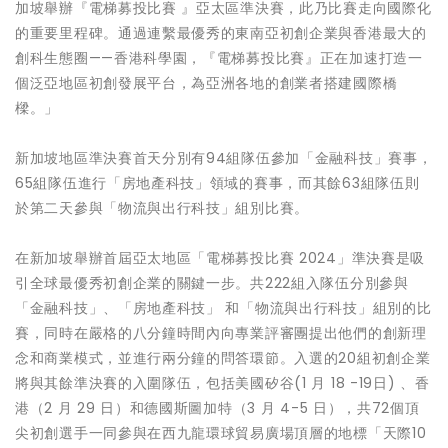
加坡舉辦『電梯募投比賽 』亞太區準決賽，此乃比賽走向國際化
的重要里程碑。通過連繫最優秀的東南亞初創企業與香港最大的
創科生態圈——香港科學園，『電梯募投比賽』正在加速打造一
個泛亞地區初創發展平台，為亞洲各地的創業者搭建國際橋
樑。」
新加坡地區準決賽首天分別有94組隊伍參加「金融科技」賽事，
65組隊伍進行「房地產科技」領域的賽事，而其餘63組隊伍則
於第二天參與「物流與出行科技」組別比賽。
在新加坡舉辦首屆亞太地區「電梯募投比賽 2024」準決賽是吸
引全球最優秀初創企業的關鍵一步。共222組入隊伍分別參與
「金融科技」、「房地產科技」 和「物流與出行科技」組別的比
賽，同時在嚴格的八分鐘時間內向專業評審團提出他們的創新理
念和商業模式，並進行兩分鐘的問答環節。入選的20組初創企業
將與其餘準決賽的入圍隊伍，包括美國矽谷(1 月 18 -19日) 、香
港（2 月 29 日）和德國斯圖加特（3 月 4-5 日），共72個頂
尖初創選手一同參與在西九龍環球貿易廣場頂層的地標「天際10