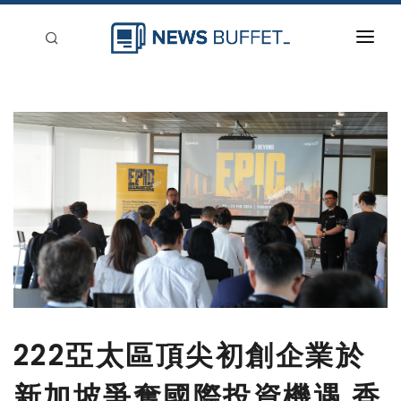
回到首頁
新聞稿分類
登入
刊登
222亞太區頂尖初創企業於
新加坡爭奪國際投資機遇 香