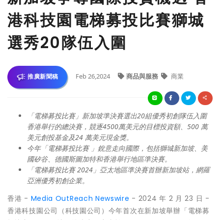
港科技園電梯募投比賽獅城
選秀20隊伍入圍
Feb 26,2024
商品與服務
商業
推廣新聞稿
「電梯募投比賽
」新加坡準決賽選出
20
組優秀初創隊伍入圍
香港舉行的總決賽，競逐
4500
萬美元的目標投資額、
500
萬
美元創投基金及
24
萬美元現金獎。
今年「電梯募投比賽
」銳意走向國際，包括獅城新加坡、美
國矽谷、德國斯圖加特和香港舉行地區準決賽。
「電梯募投比賽
2024
」亞太地區準決賽首辦新加坡站，網羅
亞洲優秀初創企業。
香港 -
Media OutReach Newswire
- 2024 年 2 月 23 日 -
香港科技園公司（科技園公司）今年首次在新加坡舉辦「電梯募