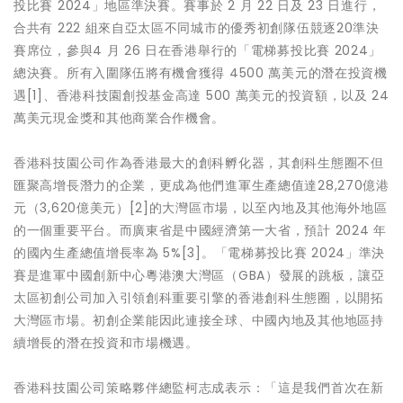
投比賽 2024」地區準決賽。賽事於 2 月 22 日及 23 日進行，
合共有 222 組來自亞太區不同城市的優秀初創隊伍競逐20準決
賽席位，參與4 月 26 日在香港舉行的「電梯募投比賽 2024」
總決賽。所有入圍隊伍將有機會獲得 4500 萬美元的潛在投資機
遇[1]、香港科技園創投基金高達 500 萬美元的投資額，以及 24
萬美元現金獎和其他商業合作機會。
香港科技園公司作為香港最大的創科孵化器，其創科生態圈不但
匯聚高增長潛力的企業，更成為他們進軍生產總值達28,270億港
元（3,620億美元）[2]的大灣區市場，以至內地及其他海外地區
的一個重要平台。而廣東省是中國經濟第一大省，預計 2024 年
的國內生產總值增長率為 5%[3]。「電梯募投比賽 2024」準決
賽是進軍中國創新中心粵港澳大灣區（GBA）發展的跳板，讓亞
太區初創公司加入引領創科重要引擎的香港創科生態圈，以開拓
大灣區市場。初創企業能因此連接全球、中國內地及其他地區持
續增長的潛在投資和市場機遇。
香港科技園公司策略夥伴總監柯志成表示：「這是我們首次在新