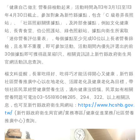
「健康自己做主 營養篩檢動起來」活動時間為113年3月1日至113
年4月30日截止。參加對象為新竹縣據點，包含「C 級巷弄長照
站」、「社區照顧關懷據點」，及跨部會據點，例如文化健康
站、長青食堂、伯公照護站、綠色照顧站。據點向衛生所索取
「迷你營養評估量表」，每個據點至少完成10位以上長者營養篩
檢，且名單不重覆，即可參加活動。活動期間內優先評選出的前
30個據點即可獲得蔬菜箱1只。相關資訊請上新竹縣政府衛生局
官網活動訊息查詢。
楊文科提醒，長輩吃得好、吃得巧才能活得開心又健康，新竹縣
社區營養推廣中心以在地老化、活躍老化及健康老化為目標，帶
領社區民眾經營健康營養生活，邁向健康沒煩惱。民眾如有相關
營養問題可電洽03-5518160轉285、294、322。以上相關訊
息，也可至新竹縣政府衛生局網站：
https://www.hcshb.gov.
tw/
(新竹縣政府衛生局官網/業務專區/健康促進業務/社區營養
推廣中心)查詢。