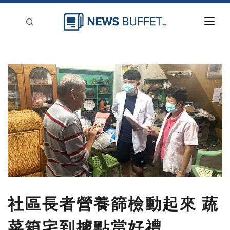
回到首頁
新聞稿分類
登入
刊登
社區長者營養篩檢動起來 蔬
菜箱宅到據點當好禮