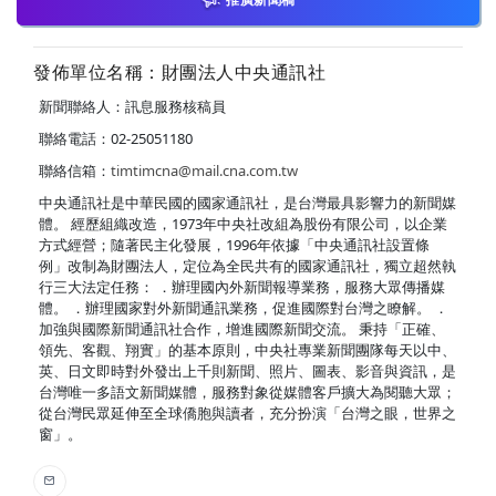
發佈單位名稱：財團法人中央通訊社
新聞聯絡人：訊息服務核稿員
聯絡電話：02-25051180
聯絡信箱：
timtimcna@mail.cna.com.tw
中央通訊社是中華民國的國家通訊社，是台灣最具影響力的新聞媒
體。 經歷組織改造，1973年中央社改組為股份有限公司，以企業
方式經營；隨著民主化發展，1996年依據「中央通訊社設置條
例」改制為財團法人，定位為全民共有的國家通訊社，獨立超然執
行三大法定任務： ．辦理國內外新聞報導業務，服務大眾傳播媒
體。 ．辦理國家對外新聞通訊業務，促進國際對台灣之瞭解。 ．
加強與國際新聞通訊社合作，增進國際新聞交流。 秉持「正確、
領先、客觀、翔實」的基本原則，中央社專業新聞團隊每天以中、
英、日文即時對外發出上千則新聞、照片、圖表、影音與資訊，是
台灣唯一多語文新聞媒體，服務對象從媒體客戶擴大為閱聽大眾；
從台灣民眾延伸至全球僑胞與讀者，充分扮演「台灣之眼，世界之
窗」。