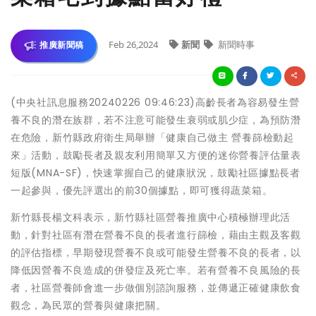
Feb 26,2024
新聞
新聞時事
推廣新聞稿
(中央社訊息服務20240226 09:46:23)高齡長者為容易發生營
養不良的潛在族群，若不注意可能發生衰弱或肌少症，為預防潛
在危險，新竹縣政府衛生局舉辦「健康自己做主 營養篩檢動起
來」活動，鼓勵長者及親友利用簡單又方便的迷你營養評估量表
短版(MNA-SF)，快速掌握自己的健康狀況，鼓勵社區據點長者
一起參與，優先評選出的前30個據點，即可獲得蔬菜箱。
新竹縣長楊文科表示，新竹縣社區營養推廣中心積極辦理此活
動，針對社區有潛在營養不良的長者進行篩檢，藉由主觀及客觀
的評估指標，早期發現營養不良或可能發生營養不良的長者，以
降低因營養不良造成的併發症及死亡率。若有營養不良風險的長
者，社區營養師會進一步做個別諮詢服務，並傳遞正確健康飲食
觀念，為民眾的營養與健康把關。