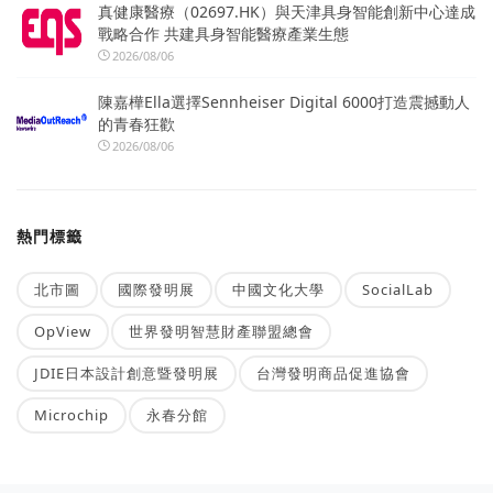
真健康醫療（02697.HK）與天津具身智能創新中心達成
戰略合作 共建具身智能醫療產業生態
2026/08/06
陳嘉樺Ella選擇Sennheiser Digital 6000打造震撼動人
的青春狂歡
2026/08/06
熱門標籤
北市圖
國際發明展
中國文化大學
SocialLab
OpView
世界發明智慧財產聯盟總會
JDIE日本設計創意暨發明展
台灣發明商品促進協會
Microchip
永春分館