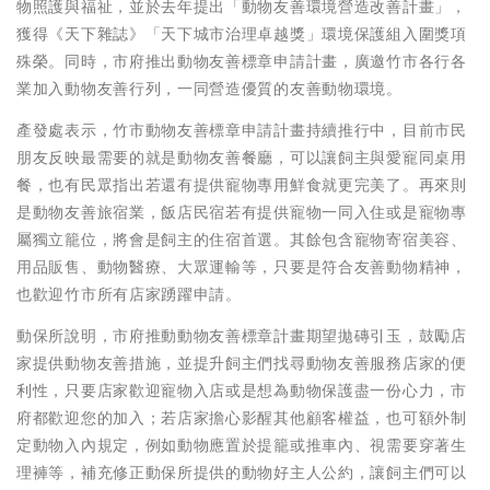
物照護與福祉，並於去年提出「動物友善環境營造改善計畫」，
獲得《天下雜誌》「天下城市治理卓越獎」環境保護組入圍獎項
殊榮。同時，市府推出動物友善標章申請計畫，廣邀竹市各行各
業加入動物友善行列，一同營造優質的友善動物環境。
產發處表示，竹市動物友善標章申請計畫持續推行中，目前市民
朋友反映最需要的就是動物友善餐廳，可以讓飼主與愛寵同桌用
餐，也有民眾指出若還有提供寵物專用鮮食就更完美了。再來則
是動物友善旅宿業，飯店民宿若有提供寵物一同入住或是寵物專
屬獨立籠位，將會是飼主的住宿首選。其餘包含寵物寄宿美容、
用品販售、動物醫療、大眾運輸等，只要是符合友善動物精神，
也歡迎竹市所有店家踴躍申請。
動保所說明，市府推動動物友善標章計畫期望拋磚引玉，鼓勵店
家提供動物友善措施，並提升飼主們找尋動物友善服務店家的便
利性，只要店家歡迎寵物入店或是想為動物保護盡一份心力，市
府都歡迎您的加入；若店家擔心影醒其他顧客權益，也可額外制
定動物入內規定，例如動物應置於提籠或推車內、視需要穿著生
理褲等，補充修正動保所提供的動物好主人公約，讓飼主們可以