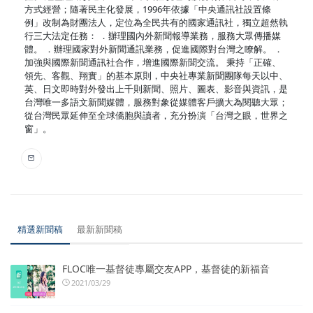
方式經營；隨著民主化發展，1996年依據「中央通訊社設置條
例」改制為財團法人，定位為全民共有的國家通訊社，獨立超然執
行三大法定任務： ．辦理國內外新聞報導業務，服務大眾傳播媒
體。 ．辦理國家對外新聞通訊業務，促進國際對台灣之瞭解。 ．
加強與國際新聞通訊社合作，增進國際新聞交流。 秉持「正確、
領先、客觀、翔實」的基本原則，中央社專業新聞團隊每天以中、
英、日文即時對外發出上千則新聞、照片、圖表、影音與資訊，是
台灣唯一多語文新聞媒體，服務對象從媒體客戶擴大為閱聽大眾；
從台灣民眾延伸至全球僑胞與讀者，充分扮演「台灣之眼，世界之
窗」。
精選新聞稿
最新新聞稿
FLOC唯一基督徒專屬交友APP，基督徒的新福音
2021/03/29