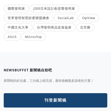
國際發明展
JDIE日本設計創意暨發明展
世界發明智慧財產聯盟總會
SocialLab
OpView
中國文化大學
台灣發明商品促進協會
北市圖
ASUS
Microchip
NEWSBUFFET 新聞稿自助吧
新聞稿的好去處，三分鐘上稿完成，最快接觸最多讀者的方案！
刊登新聞稿