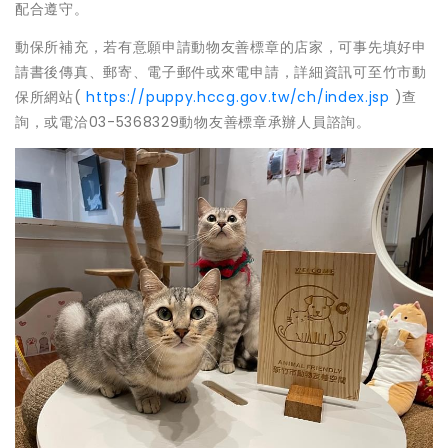
配合遵守。
動保所補充，若有意願申請動物友善標章的店家，可事先填好申
請書後傳真、郵寄、電子郵件或來電申請，詳細資訊可至竹市動
保所網站(
https://puppy.hccg.gov.tw/ch/index.jsp
)查
詢，或電洽03-5368329動物友善標章承辦人員諮詢。