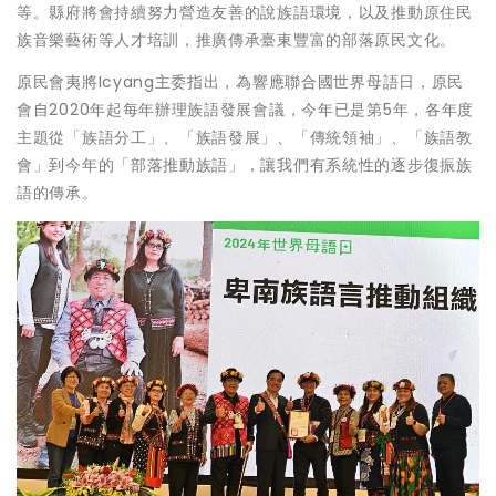
等。縣府將會持續努力營造友善的說族語環境，以及推動原住民
族音樂藝術等人才培訓，推廣傳承臺東豐富的部落原民文化。
原民會夷將Icyang主委指出，為響應聯合國世界母語日，原民
會自2020年起每年辦理族語發展會議，今年已是第5年，各年度
主題從「族語分工」、「族語發展」、「傳統領袖」、「族語教
會」到今年的「部落推動族語」，讓我們有系統性的逐步復振族
語的傳承。