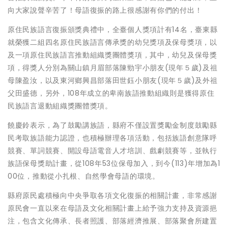
向大家說聲辛苦了！母語復振的路上很感謝有你們的付出！
原住民族語言復振頒獎典禮中，全臺個人獎項計有14名，臺東縣
就榮獲二組四名原住民族語言傳承獎的幼兒獎項及保母獎項，以
及一項原住民族語言推動組織獎團體獎項，其中，幼兒及保母獎
項，得獎人分別為關山鎮月眉部落陳勁宇小朋友(現年５歲)及祖
母陳盈汝，以及東河鄉興昌部落田世鈺小朋友(現年５歲)及外祖
父田盛德，另外，108年成立的卑南族語推動組織則是獲得原住
民族語言退動組織獎團體獎項。
饒慶鈴表示，為了鼓勵講族語，縣府不僅設置獎勵金制度鼓勵縣
民考取族語能力認證，也積極辦理各項活動，包括族語創意隊呼
競賽、單詞競賽、開設母語電音人才培訓、戲劇競賽等，並執行
族語保母獎助計畫，從108年53位保母加入，到今(113)年增加為1
00位，推動從小扎根、自然學會母語的環境。
縣府原民處積極向中央爭取各項文化復振的相關計畫，非常感謝
原民會一直以來在母語及文化相關計畫上給予強力支持及資源挹
注，包含文化傳承、長者照護、部落經濟推展、部落聚會所建置