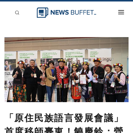
回到首頁
新聞稿分類
登入
刊登
「原住民族語言發展會議」
首度移師臺東！饒慶鈴：營