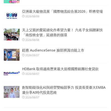
亞洲最大級物流展「國際物流綜合展2026」即將登場
2026/08/09
天上父親的愛延續化作希望力量！ 六名子女捐贈家扶
「南投映全號」延續善的循環
2026/08/08
鎧應 AudienceSense 臉部辨識功能上市
2026/08/07
HDBank 取得越南歷來最大規模國際銀團社會貸款
2026/08/07
創智動能強化AI與經營雙軸競爭力 投資長受臺大EMBA
邀分享AI時代投資思維
2026/08/07