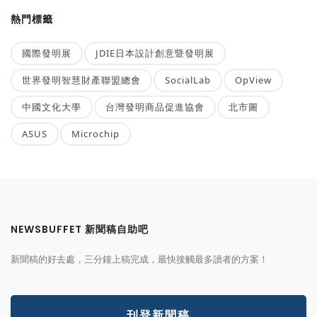
熱門標籤
國際發明展
JDIE日本設計創意暨發明展
世界發明智慧財產聯盟總會
SocialLab
OpView
中國文化大學
台灣發明商品促進協會
北市圖
ASUS
Microchip
NEWSBUFFET 新聞稿自助吧
新聞稿的好去處，三分鐘上稿完成，最快接觸最多讀者的方案！
刊登新聞稿