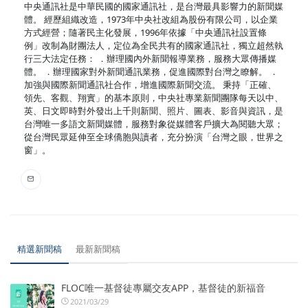
中央通訊社是中華民國的國家通訊社，是台灣最具影響力的新聞媒
體。 經歷組織改造，1973年中央社改組為股份有限公司，以企業
方式經營；隨著民主化發展，1996年依據「中央通訊社設置條
例」改制為財團法人，定位為全民共有的國家通訊社，獨立超然執
行三大法定任務： ．辦理國內外新聞報導業務，服務大眾傳播媒
體。 ．辦理國家對外新聞通訊業務，促進國際對台灣之瞭解。 ．
加強與國際新聞通訊社合作，增進國際新聞交流。 秉持「正確、
領先、客觀、翔實」的基本原則，中央社專業新聞團隊每天以中、
英、日文即時對外發出上千則新聞、照片、圖表、影音與資訊，是
台灣唯一多語文新聞媒體，服務對象從媒體客戶擴大為閱聽大眾；
從台灣民眾延伸至全球僑胞與讀者，充分扮演「台灣之眼，世界之
窗」。
精選新聞稿
最新新聞稿
FLOC唯一基督徒專屬交友APP，基督徒的新福音
2021/03/29