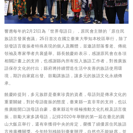
響應每年的2月21日為「世界母語日」，原民會主辦的「原住民
族語言發展會議」25日首次在國立臺東大學知本校區舉行，除了
頒發語言復振者特殊表現的個人及團體，並邀請部落耆老、傳統
領袖及專家學者共襄盛舉。縣長饒慶鈴表示，感謝原民會在各項
相關計畫上的支持，也感謝縣內所有投入族語工作者，對推廣族
語保存文化的付出；縣府將持續營造生活中友善的族語使用環
境，期許由家庭出發、鼓勵講族語，讓多元的族語文化永續傳
承。
饒慶鈴提到，多元族群是臺東珍貴的資產，母語則是傳承文化的
重要關鍵，對於母語復振的態度，臺東縣一直非常的支持，也以
推廣能開口說母語自豪，臺東縣近年積極推動文化扎根及語言復
振，鼓勵大家多講母語，記得2020年舉辦的第一屆在臺北的圓
山大飯店舉行，還有幸獲得中央的肯定，榮獲了績優原住民族語
言推廣機關獎。今年特別移師到臺東辦理，自然也不能缺席，並