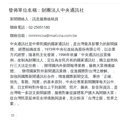
發佈單位名稱：財團法人中央通訊社
新聞聯絡人：訊息服務核稿員
聯絡電話：02-25051180
聯絡信箱：
timtimcna@mail.cna.com.tw
中央通訊社是中華民國的國家通訊社，是台灣最具影響力的新聞媒
體。 經歷組織改造，1973年中央社改組為股份有限公司，以企業
方式經營；隨著民主化發展，1996年依據「中央通訊社設置條
例」改制為財團法人，定位為全民共有的國家通訊社，獨立超然執
行三大法定任務： ．辦理國內外新聞報導業務，服務大眾傳播媒
體。 ．辦理國家對外新聞通訊業務，促進國際對台灣之瞭解。 ．
加強與國際新聞通訊社合作，增進國際新聞交流。 秉持「正確、
領先、客觀、翔實」的基本原則，中央社專業新聞團隊每天以中、
英、日文即時對外發出上千則新聞、照片、圖表、影音與資訊，是
台灣唯一多語文新聞媒體，服務對象從媒體客戶擴大為閱聽大眾；
從台灣民眾延伸至全球僑胞與讀者，充分扮演「台灣之眼，世界之
窗」。