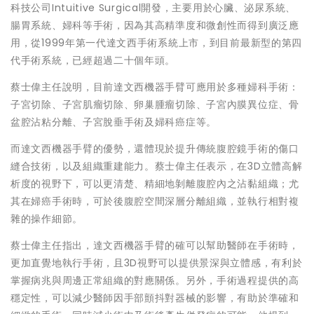
科技公司Intuitive Surgical開發，主要用於心臟、泌尿系統、
腸胃系統、婦科等手術，因為其高精準度和微創性而得到廣泛應
用，從1999年第一代達文西手術系統上市，到目前最新型的第四
代手術系統，已經超過二十個年頭。
蔡士偉主任說明，目前達文西機器手臂可應用於多種婦科手術：
子宮切除、子宮肌瘤切除、卵巢腫瘤切除、子宮內膜異位症、骨
盆腔沾粘分離、子宮脫垂手術及婦科癌症等。
而達文西機器手臂的優勢，還體現於提升傳統腹腔鏡手術的傷口
縫合技術，以及組織重建能力。蔡士偉主任表示，在3D立體高解
析度的視野下，可以更清楚、精細地剝離腹腔內之沾黏組織；尤
其在婦癌手術時，可於後腹腔空間深層分離組織，並執行相對複
雜的操作細節。
蔡士偉主任指出，達文西機器手臂的確可以幫助醫師在手術時，
更加直覺地執行手術，且3D視野可以提供景深與立體感，有利於
掌握病兆與周邊正常組織的對應關係。另外，手術過程提供的高
穩定性，可以減少醫師因手部顫抖對器械的影響，有助於準確和