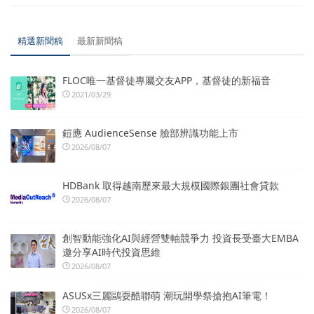
精選新聞稿
最新新聞稿
FLOC唯一基督徒專屬交友APP，基督徒的新福音
2021/03/29
鎧應 AudienceSense 臉部辨識功能上市
2026/08/07
HDBank 取得越南歷來最大規模國際銀團社會貸款
2026/08/07
創智動能強化AI與經營雙軸競爭力 投資長受臺大EMBA
邀分享AI時代投資思維
2026/08/07
ASUSx三麗鷗耍酷聯萌 潮玩開學祭搶抱AI筆電！
2026/08/07