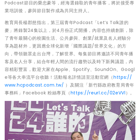
Podcast節目的榮忠豪等，經海選錄取的青年播客，將於接受專
業培訓後，參與節目製作成為共同主持人。
教育局長楊郡慈指出，第三屆青年Podcast「Let’s Talk誰的
麥」將錄製24集以上，於4月份正式開播，內容也持續創新，除
了青年最關心的校園生活、公共參與、創業/就業及名人經驗分
享為題材外，更因應全球化新增「國際議題/世界文化」的方
向，帶領聽眾走出台灣，了解世界。每集節目將邀請不同青年播
客及名人分享，結合年輕人間的流行趨勢以及時下新興議題，內
容精彩豐富，歡迎大家在Apple、Spotify、SoundOn、Googl
e等各大串流平台收聽！活動報名詳情請至活動官網（
https://
www.hcpodcast.com.tw/
）及關注「新竹縣政府教育局青年
事務科」Facebook 粉絲專頁（
https://reurl.cc/02eVVl
）。