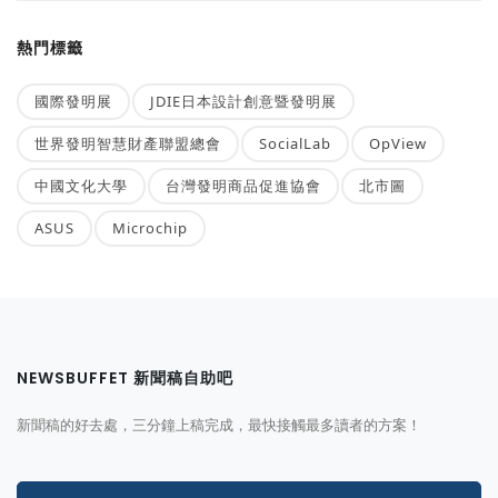
熱門標籤
國際發明展
JDIE日本設計創意暨發明展
世界發明智慧財產聯盟總會
SocialLab
OpView
中國文化大學
台灣發明商品促進協會
北市圖
ASUS
Microchip
NEWSBUFFET 新聞稿自助吧
新聞稿的好去處，三分鐘上稿完成，最快接觸最多讀者的方案！