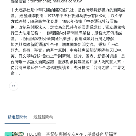
聯絡信箱：
timtimcna@mail.cna.com.tw
中央通訊社是中華民國的國家通訊社，是台灣最具影響力的新聞媒
體。 經歷組織改造，1973年中央社改組為股份有限公司，以企業
方式經營；隨著民主化發展，1996年依據「中央通訊社設置條
例」改制為財團法人，定位為全民共有的國家通訊社，獨立超然執
行三大法定任務： ．辦理國內外新聞報導業務，服務大眾傳播媒
體。 ．辦理國家對外新聞通訊業務，促進國際對台灣之瞭解。 ．
加強與國際新聞通訊社合作，增進國際新聞交流。 秉持「正確、
領先、客觀、翔實」的基本原則，中央社專業新聞團隊每天以中、
英、日文即時對外發出上千則新聞、照片、圖表、影音與資訊，是
台灣唯一多語文新聞媒體，服務對象從媒體客戶擴大為閱聽大眾；
從台灣民眾延伸至全球僑胞與讀者，充分扮演「台灣之眼，世界之
窗」。
精選新聞稿
最新新聞稿
FLOC唯一基督徒專屬交友APP，基督徒的新福音