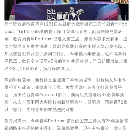
新竹縣政府教育局今(26)日在縣府大廳舉辦第三屆竹縣青年Pod
cast「Let’s Talk誰的麥」節目宣傳記者會，副縣長陳見賢表
示，教育局青年Podcast已邁入第三屆，節目內容多元有趣，這
次也辦理青年播客海選，鼓勵更多愛分享的年輕人拿起麥克風，
加入聲音創作及公共參與的行列，今年擴大年齡層，也不限新竹
區民眾，歡迎全台15至45歲的青年共襄盛舉，即日起開放線上報
名至3月20日截止，預計錄取20人。
陳副縣長表示，新竹縣是全國第二年輕的城市，縣長楊文科非常
重視青年政策，傾聽青年心聲。教育局為打造青年打造發聲平
台，推出竹縣青年Podcast節目，前兩屆共遴選出37名青年播
客，來自全國不同大專院校的新竹縣青年，與縣府一同製播72集
以上節目，受到青年朋友熱烈的迴響。
教育局表示，今年青年Podcast節目的固定主持人有25年廣播電
視網路主持經驗的史丹利、及超偶歌手、現今主持電視、電台及