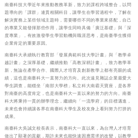
南臺科技大學近年來推動教務革新，致力於課程跨域整合，以問
題導向的「課群」連貫相關科目，讓學生在學習過程中，了解在
解決實務上某些領域主題時，需要哪些不同的專業來搭配，自己
的專業又能發揮那些作用，讓學生同時具備「廣泛基礎」與「深
度專業」，有效激發學生學習動機與職涯思考，是南臺學生獲得
企業肯定的重要原因。
南臺科大承續執行教育部「發展典範科技大學計畫」與「教學卓
越計畫」之深厚基礎，繼續推動「高教深耕計畫」，致力教學革
新，無論在產學合作、國際人才培育及創新教學上都有亮眼的成
績，這也是南臺科大一直努力的方向。此次遠見雜誌企業最愛大
學生調查，能穩坐「南部大學榜」私立科大南霸天寶座，是各界
對南臺的高度肯定，也是南臺科大一直以來的努力的方向。南臺
科大將秉持一貫的辦學理念，繼續向「一流學府」的目標邁進，
未來也會持續讓各界在南臺科大學生及校友身上看到努力打拼的
成果。
南臺科大吳誠文校長表示，南臺科大一直以來，為台灣人才培育
做出了顯著的貢獻，期許未來也能快速因應需求的改變，以教學