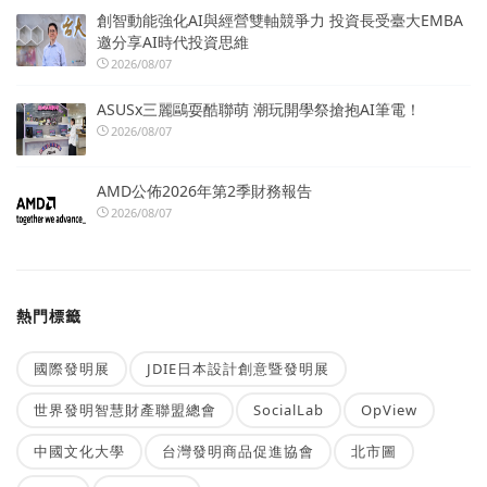
創智動能強化AI與經營雙軸競爭力 投資長受臺大EMBA
邀分享AI時代投資思維
2026/08/07
ASUSx三麗鷗耍酷聯萌 潮玩開學祭搶抱AI筆電！
2026/08/07
AMD公佈2026年第2季財務報告
2026/08/07
熱門標籤
國際發明展
JDIE日本設計創意暨發明展
世界發明智慧財產聯盟總會
SocialLab
OpView
中國文化大學
台灣發明商品促進協會
北市圖