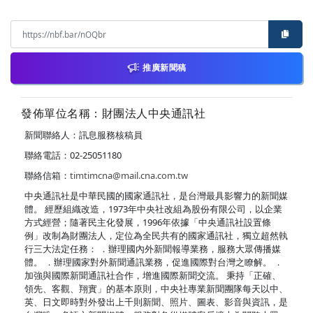
推廣新聞稿
發佈單位名稱：財團法人中央通訊社
新聞聯絡人：訊息服務核稿員
聯絡電話：02-25051180
聯絡信箱：
timtimcna@mail.cna.com.tw
中央通訊社是中華民國的國家通訊社，是台灣最具影響力的新聞媒
體。 經歷組織改造，1973年中央社改組為股份有限公司，以企業
方式經營；隨著民主化發展，1996年依據「中央通訊社設置條
例」改制為財團法人，定位為全民共有的國家通訊社，獨立超然執
行三大法定任務： ．辦理國內外新聞報導業務，服務大眾傳播媒
體。 ．辦理國家對外新聞通訊業務，促進國際對台灣之瞭解。 ．
加強與國際新聞通訊社合作，增進國際新聞交流。 秉持「正確、
領先、客觀、翔實」的基本原則，中央社專業新聞團隊每天以中、
英、日文即時對外發出上千則新聞、照片、圖表、影音與資訊，是