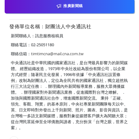
推廣新聞稿
發佈單位名稱：財團法人中央通訊社
新聞聯絡人：訊息服務核稿員
聯絡電話：02-25051180
聯絡信箱：
timtimcna@mail.cna.com.tw
中央通訊社是中華民國的國家通訊社，是台灣最具影響力的新聞媒
體。 經歷組織改造，1973年中央社改組為股份有限公司，以企業
方式經營；隨著民主化發展，1996年依據「中央通訊社設置條
例」改制為財團法人，定位為全民共有的國家通訊社，獨立超然執
行三大法定任務： ．辦理國內外新聞報導業務，服務大眾傳播媒
體。 ．辦理國家對外新聞通訊業務，促進國際對台灣之瞭解。 ．
加強與國際新聞通訊社合作，增進國際新聞交流。 秉持「正確、
領先、客觀、翔實」的基本原則，中央社專業新聞團隊每天以中、
英、日文即時對外發出上千則新聞、照片、圖表、影音與資訊，是
台灣唯一多語文新聞媒體，服務對象從媒體客戶擴大為閱聽大眾；
從台灣民眾延伸至全球僑胞與讀者，充分扮演「台灣之眼，世界之
窗」。