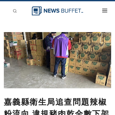
回到首頁
新聞稿分類
登入
刊登
嘉義縣衛生局追查問題辣椒
粉流向 違規豬肉乾全數下架