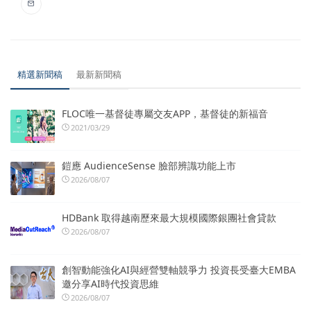
精選新聞稿
最新新聞稿
FLOC唯一基督徒專屬交友APP，基督徒的新福音
2021/03/29
鎧應 AudienceSense 臉部辨識功能上市
2026/08/07
HDBank 取得越南歷來最大規模國際銀團社會貸款
2026/08/07
創智動能強化AI與經營雙軸競爭力 投資長受臺大EMBA
邀分享AI時代投資思維
2026/08/07