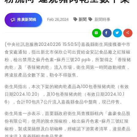
Feb 26,2024
新聞
新聞時事
推廣新聞稿
(中央社訊息服務20240226 15:50:51)嘉義縣衛生局接獲臺中市
食安處通知，指出新北市保欣公司出貨給金安記食品廠之紅辣椒
粉，檢出禁用之蘇丹色素-蘇丹三號20 ppb，所製得之「香辣豬
肉乾」及「香辣豬肉乾」流入市場，衛生局第一時間啟動稽查，
將違規產品全數下架，勒令不得販售。
衛生局指出，本次下架的豬肉乾產品為100包香辣豬肉乾（有效
日期2024.10.20），及10包香辣豬肉乾（有效日期2024.10.1
6），合計110包共7公斤流入嘉義縣食品中盤商，現已停售。
衛生局進一步表示，苗栗縣政府衛生局查獲縣轄內「鑫豪食品股
份有限公司」使用的脫水辣椒粉，檢出蘇丹色素-蘇丹三號紅辣
椒粉，製成菜䔕餅及白胡椒棒，經確認下游業者清單，違規產品
並未流入嘉義縣轄內食品業者。