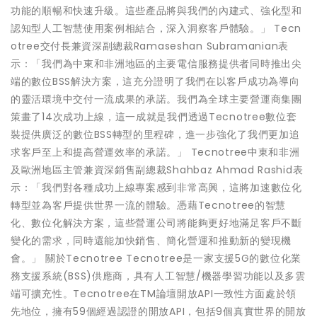
功能的順暢和快速升級。這些產品將與我們的內建式、強化型和
認知型人工智慧使用案例相結合，深入洞察客戶體驗。」 Tecn
otree交付長兼資深副總裁Ramaseshan Subramanian表
示：「我們為中東和非洲地區的主要電信服務提供者同時推出尖
端的數位BSS解決方案，這充分證明了我們在以客戶成功為導向
的靈活環境中交付一流成果的承諾。我們為全球主要營運商集團
策畫了14次成功上線，這一成就是我們透過Tecnotree數位套
裝提供廣泛的數位BSS轉型的里程碑，進一步強化了我們更加追
求客戶至上和提高營運效率的承諾。」 Tecnotree中東和非洲
及歐洲地區主管兼資深銷售副總裁Shahbaz Ahmad Rashid表
示：「我們對各種成功上線專案感到非常高興，這將加速數位化
轉型並為客戶提供世界一流的體驗。憑藉Tecnotree的智慧
化、數位化解決方案，這些營運公司將能夠更好地滿足客戶不斷
變化的需求，同時還能加快銷售、簡化營運和推動新的變現機
會。」 關於Tecnotree Tecnotree是一家支援5G的數位化業
務支援系統(BSS)供應商，具有人工智慧/機器學習功能以及多雲
端可擴充性。Tecnotree在TM論壇開放API一致性方面處於領
先地位，擁有59個經過認證的開放API，包括9個真實世界的開放