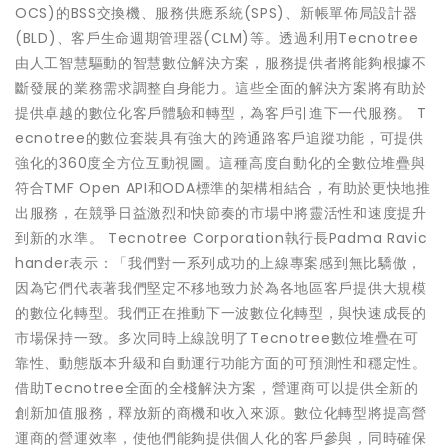
OCS)的BSS交換機、服務供應系統(SPS)、新帳單佈局設計器
(BLD)、客戶生命週期管理器(CLM)等。透過利用Tecnotree
由人工智慧驅動的智慧數位解決方案，服務提供者將能夠根據不
斷發展的業務需求調整自身能力。這些全面的解決方案將有助於
提供卓越的數位化客戶體驗和轉型，為客戶引進下一代服務。 T
ecnotree的數位套裝具有強大的跨通路客戶追蹤功能，可提供
強化的360度全方位互動視圖。這種高度自動化的全數位堆疊與
符合TMF Open API和ODA標準的架構相結合，有助於更快地推
出服務，在競爭日益激烈和快節奏的市場中將靈活性和速度提升
到新的水準。 Tecnotree Corporation執行長Padma Ravic
hander表示：「我們對一系列成功的上線專案感到無比驕傲，
因為它們代表著我們堅定不移地致力於為各地區客戶提供大規模
的數位化轉型。我們正在推動下一波數位化轉型，與快速成長的
市場保持一致。多次同時上線說明了Tecnotree數位堆疊在可
靠性、動態版本升級和自動運行功能方面的可預測性和穩定性。
借助Tecnotree全面的全棧解決方案，營運商可以提供全新的
創新加值服務，釋放新的商機和收入來源。數位化轉型將提高營
運商的營運效率，使他們能夠提供個人化的客戶參與，同時確保