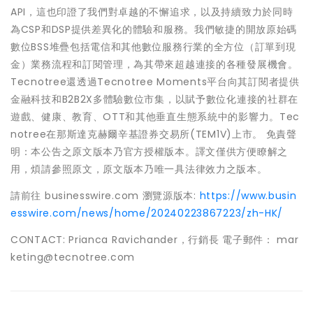
API，這也印證了我們對卓越的不懈追求，以及持續致力於同時
為CSP和DSP提供差異化的體驗和服務。我們敏捷的開放原始碼
數位BSS堆疊包括電信和其他數位服務行業的全方位（訂單到現
金）業務流程和訂閱管理，為其帶來超越連接的各種發展機會。
Tecnotree還透過Tecnotree Moments平台向其訂閱者提供
金融科技和B2B2X多體驗數位市集，以賦予數位化連接的社群在
遊戲、健康、教育、OTT和其他垂直生態系統中的影響力。Tec
notree在那斯達克赫爾辛基證券交易所(TEM1V)上市。 免責聲
明：本公告之原文版本乃官方授權版本。譯文僅供方便瞭解之
用，煩請參照原文，原文版本乃唯一具法律效力之版本。
請前往 businesswire.com 瀏覽源版本:
https://www.busin
esswire.com/news/home/20240223867223/zh-HK/
CONTACT: Prianca Ravichander，行銷長 電子郵件： mar
keting@tecnotree.com