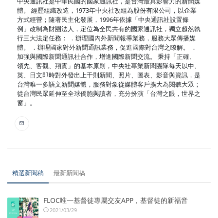
中央通訊社是中華民國的國家通訊社，是台灣最具影響力的新聞媒
體。 經歷組織改造，1973年中央社改組為股份有限公司，以企業
方式經營；隨著民主化發展，1996年依據「中央通訊社設置條
例」改制為財團法人，定位為全民共有的國家通訊社，獨立超然執
行三大法定任務： ．辦理國內外新聞報導業務，服務大眾傳播媒
體。 ．辦理國家對外新聞通訊業務，促進國際對台灣之瞭解。 ．
加強與國際新聞通訊社合作，增進國際新聞交流。 秉持「正確、
領先、客觀、翔實」的基本原則，中央社專業新聞團隊每天以中、
英、日文即時對外發出上千則新聞、照片、圖表、影音與資訊，是
台灣唯一多語文新聞媒體，服務對象從媒體客戶擴大為閱聽大眾；
從台灣民眾延伸至全球僑胞與讀者，充分扮演「台灣之眼，世界之
窗」。
精選新聞稿
最新新聞稿
FLOC唯一基督徒專屬交友APP，基督徒的新福音
2021/03/29