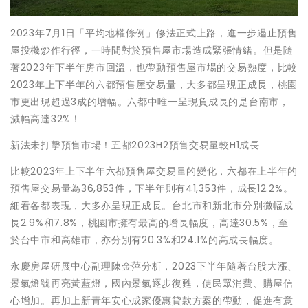
2023年7月1日「平均地權條例」修法正式上路，進一步遏止預售
屋投機炒作行徑，一時間對於預售屋市場造成緊張情緒。但是隨
著2023年下半年房市回溫，也帶動預售屋市場的交易熱度，比較
2023年上下半年的六都預售屋交易量，大多都呈現正成長，桃園
市更出現超過3成的增幅。六都中唯一呈現負成長的是台南市，
減幅高達32%！
新法未打擊預售市場！五都2023H2預售交易量較H1成長
比較2023年上下半年六都預售屋交易量的變化，六都在上半年的
預售屋交易量為36,853件，下半年則有41,353件，成長12.2%。
細看各都表現，大多亦呈現正成長。台北市和新北市分別微幅成
長2.9%和7.8%，桃園市擁有最高的增長幅度，高達30.5%，至
於台中市和高雄市，亦分別有20.3%和24.1%的高成長幅度。
永慶房屋研展中心副理陳金萍分析，2023下半年隨著台股大漲、
景氣燈號再亮黃藍燈，國內景氣逐步復甦，使民眾消費、購屋信
心增加。再加上新青年安心成家優惠貸款方案的帶動，促進有意