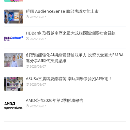
鎧應 AudienceSense 臉部辨識功能上市
2026/08/07
HDBank 取得越南歷來最大規模國際銀團社會貸款
2026/08/07
創智動能強化AI與經營雙軸競爭力 投資長受臺大EMBA
邀分享AI時代投資思維
2026/08/07
ASUSx三麗鷗耍酷聯萌 潮玩開學祭搶抱AI筆電！
2026/08/07
AMD公佈2026年第2季財務報告
2026/08/07