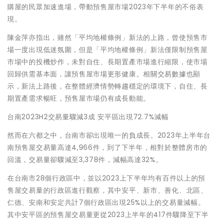
購屋的民眾加速進場，帶動預售屋市場2023年下半年的不俗表
現。
陳金萍亦指出，雖然「平均地權條例」新法的上路，曾使預售市
場一度出現低迷氛圍，但是「平均地權條例」新法僅限制預售屋
市場中的投機炒作，未對自住、長期置產市場進行縮限，使市場
回歸供需基本面，讓預售屋市場更形健康。相關交易數據也顯
示，新法上路後，在整體經濟情勢轉趨穩定的環境下，自住、長
期置產需求暢旺，預售屋市場仍有成長動能。
台南2023H2交易量驟減3成 安平區出現72.7%減幅
然而在六都之中，台南市卻出現唯一的負成長。2023年上半年台
南預售屋交易量高達4,966件，到了下半年，相對於整體房市的
回溫，交易量卻驟減至3,378件，減幅高達32%。
在台南市28個行政區中，並以2023上下半年均有百件以上的預
售屋交易量的行政區進行觀察，其中安平、新市、善化、北區、
仁德、安南和安定共計7個行政區出現25%以上的交易量減幅。
其中安平區的預售屋交易量更從2023上半年的417件驟降至下半