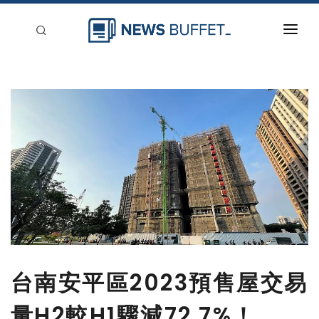
回到首頁
新聞稿分類
登入
刊登
台南安平區2023預售屋交易
量H2較H1驟減72.7%！