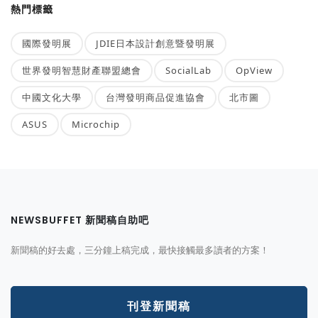
熱門標籤
國際發明展
JDIE日本設計創意暨發明展
世界發明智慧財產聯盟總會
SocialLab
OpView
中國文化大學
台灣發明商品促進協會
北市圖
ASUS
Microchip
NEWSBUFFET 新聞稿自助吧
新聞稿的好去處，三分鐘上稿完成，最快接觸最多讀者的方案！
刊登新聞稿