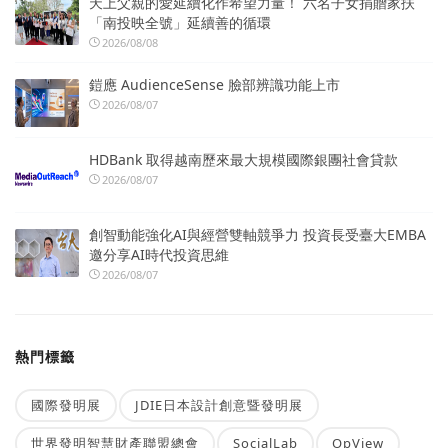
天上父親的愛延續化作希望力量！ 六名子女捐贈家扶
「南投映全號」延續善的循環
2026/08/08
鎧應 AudienceSense 臉部辨識功能上市
2026/08/07
HDBank 取得越南歷來最大規模國際銀團社會貸款
2026/08/07
創智動能強化AI與經營雙軸競爭力 投資長受臺大EMBA
邀分享AI時代投資思維
2026/08/07
熱門標籤
國際發明展
JDIE日本設計創意暨發明展
世界發明智慧財產聯盟總會
SocialLab
OpView