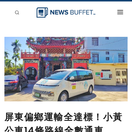
回到首頁
新聞稿分類
登入
刊登
屏東偏鄉運輸全達標！小黃
公車14條路線全數通車