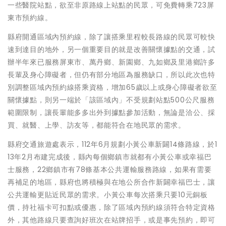
一些醫院站點，欲至非原路線上站點的民眾，可免費轉乘723屏
東市預約線。
縣府開通區域內預約線，除了讓搭乘里程較長路線的民眾可較快
速到達目的地外，另一個重要目的就是改善關懷據點的交通，試
辦半年來已服務屏東市、萬丹鄉、新園鄉、九如鄉及里港鄉許多
長輩及身心障礙者，但仍有部分地區為服務缺口，所以此次也特
別調整區域內預約線搭乘資格，增加65歲以上或身心障礙者欲至
關懷據點，則另一端於「該區域內」不受規劃站點500公尺服務
範圍限制，讓長輩能多多出外到據點參加活動，無論是洽公、採
買、就醫、上學、訪友等，都能符合在地民眾的需求。
縣府交通旅遊處表示，112年6月規劃小黃公車新闢14條路線，於1
13年2月布建完成後，縣內每個鄉鎮市就都有小黃公車或幸福巴
士服務，22鄉鎮市有78條基本公共運輸服務路線，如果有需要
再補足的地區，縣府也將積極與在地公所合作新闢幸福巴士，讓
公共運輸更貼近民眾的需求。小黃公車每次搭乘只要10元銅板
價，持社福卡可扣點或優惠，除了區域內預約線須符合特定資格
外，其他路線只要查詢好班次在站牌招手，或是事先預約，即可