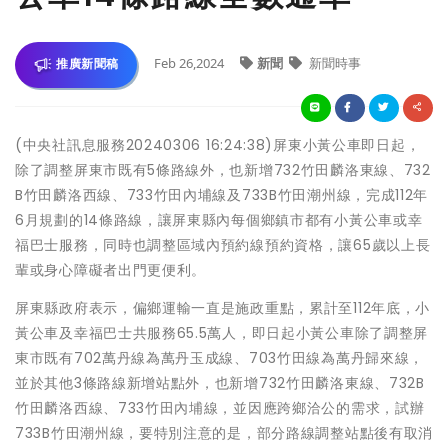
Feb 26,2024
新聞
新聞時事
推廣新聞稿
(中央社訊息服務20240306 16:24:38)屏東小黃公車即日起，
除了調整屏東市既有5條路線外，也新增732竹田麟洛東線、732
B竹田麟洛西線、733竹田內埔線及733B竹田潮州線，完成112年
6月規劃的14條路線，讓屏東縣內每個鄉鎮市都有小黃公車或幸
福巴士服務，同時也調整區域內預約線預約資格，讓65歲以上長
輩或身心障礙者出門更便利。
屏東縣政府表示，偏鄉運輸一直是施政重點，累計至112年底，小
黃公車及幸福巴士共服務65.5萬人，即日起小黃公車除了調整屏
東市既有702萬丹線為萬丹玉成線、703竹田線為萬丹歸來線，
並於其他3條路線新增站點外，也新增732竹田麟洛東線、732B
竹田麟洛西線、733竹田內埔線，並因應跨鄉洽公的需求，試辦
733B竹田潮州線，要特別注意的是，部分路線調整站點後有取消