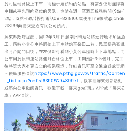
於村里端路段上下車，而標示須預約的站點、有需要使用無障礙
車輛或事先預約座位的民眾，也請在週一至週五服務時間(9點~1
2點，13點~18點)撥打電話08-8218166或使用line帳號@jcha8
218166向捷乘交通有限公司預約。
屏東縣政府提醒，因113年3月1日起潮州轉運站將進行地坪加強施
工，屆時小黃公車將調整上下車站點至榮田二巷，民眾搭乘臺鐵
出月台閘門口後，在左側即可看到小黃公車臨時上下車地點，而
公車則於原轉運站路側月台格位上車，工期預計3~5個月，完工
後將讓大家有更安全的搭乘環境，詳細資訊可至交通旅遊處官網
－便民服務查詢
https://www.pthg.gov.tw/traffic/Conten
t_List.aspx?n=0516390EC9489971
，欲掌握屏東最新活動
或縣內公車動態資訊，歡迎下載「屏東go好玩」APP或「屏東公
車」APP查詢。